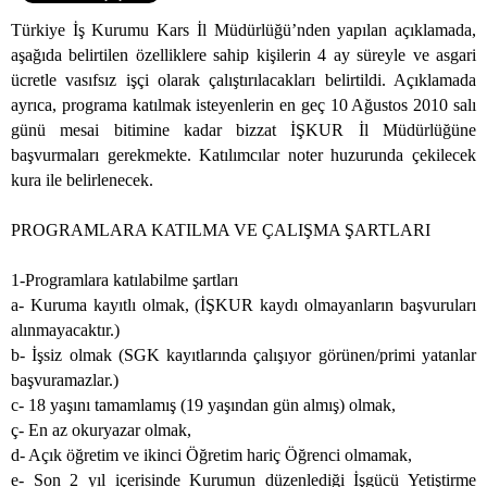
Türkiye İş Kurumu Kars İl Müdürlüğü’nden yapılan açıklamada,
aşağıda belirtilen özelliklere sahip kişilerin 4 ay süreyle ve asgari
ücretle vasıfsız işçi olarak çalıştırılacakları belirtildi. Açıklamada
ayrıca, programa katılmak isteyenlerin en geç 10 Ağustos 2010 salı
günü mesai bitimine kadar bizzat İŞKUR İl Müdürlüğüne
başvurmaları gerekmekte. Katılımcılar noter huzurunda çekilecek
kura ile belirlenecek.
PROGRAMLARA KATILMA VE ÇALIŞMA ŞARTLARI
1-Programlara katılabilme şartları
a- Kuruma kayıtlı olmak, (İŞKUR kaydı olmayanların başvuruları
alınmayacaktır.)
b- İşsiz olmak (SGK kayıtlarında çalışıyor görünen/primi yatanlar
başvuramazlar.)
c- 18 yaşını tamamlamış (19 yaşından gün almış) olmak,
ç- En az okuryazar olmak,
d- Açık öğretim ve ikinci Öğretim hariç Öğrenci olmamak,
e- Son 2 yıl içerisinde Kurumun düzenlediği İşgücü Yetiştirme