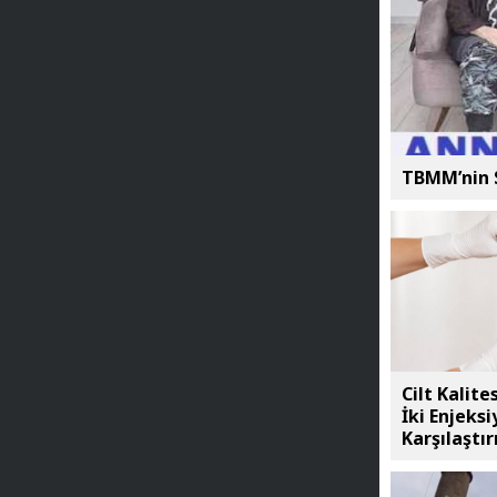
TBMM’nin S
Cilt Kalit
İki Enjeks
Karşılaştı