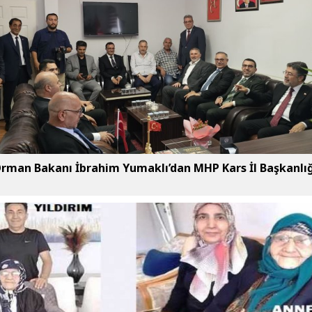
rman Bakanı İbrahim Yumaklı’dan MHP Kars İl Başkanlığ