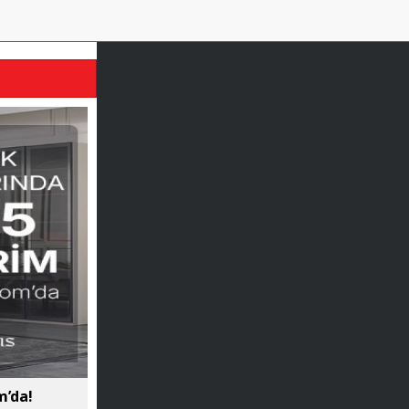
m’da!