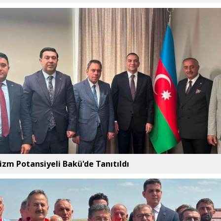
rizm Potansiyeli Bakü'de Tanıtıldı