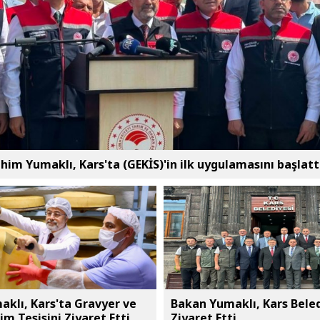
him Yumaklı, Kars'ta (GEKİS)'in ilk uygulamasını başlatt
klı, Kars'ta Gravyer ve
Bakan Yumaklı, Kars Beled
im Tesisini Ziyaret Etti
Ziyaret Etti