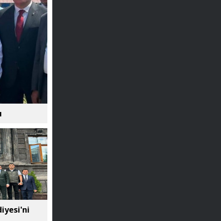
ı
iyesi'ni