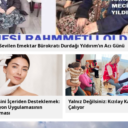
evilen Emektar Bürokratı Durdağı Yıldırım’ın Acı Günü
esini İçeriden Desteklemek:
Yalnız Değilsiniz: Kızılay K
iyon Uygulamasının
Çalıyor
rması