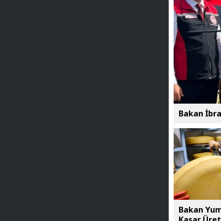
Bakan İbra
Bakan Yuma
Kaşar Üret