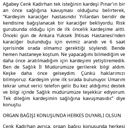
Ağabey Cenk Kadirhan tek isteğinin kardeşi Pınar’ın bir
an önce sağlığına kavuşması olduğunu belirterek,
“Kardeşim karaciğer hastasındır. Yıllardan beridir de
kendisine bağışlanacak bir karaciğer bekliyordu. Risk
gurubunda olduğu için de ilk öncelik kardeşime aitti.
Önceki gün de Ankara Yüksek İhtisas Hastanesi’nden
karaciğer bulunduğu için evimiz arandı ve 6 saat
içerisinde orada olmamız gerektiği söylendi. Bende
hemen hastaneye koştum. Ne yapacağımı bilmediğim ve
daha önce aratılmadığım için kardeşimi yetiştiremedik.
Ben de Sağlık İl Müdürümüze gerilerek bilgi aldım.
Keşke daha önce gelseydim. Çünkü haklarımızı
bilmiyoruz. Kardeşim yine ilk sırada bulunuyor. Umarım
tekrar umut verici telefon gelir. Bu kez aldığımız destek
ve bilgi içinde Sağlık müdürümüze teşekkür ediyorum.
Tek dileğim kardeşimin sağlığına kavuşmasıdır.” diye
konuştu.
ORGAN BAĞIŞI KONUŞUNDA HERKES DUYARLI OLSUN
Cenk Kadirhan ayrıca, organ bağışı konusunda herkesi