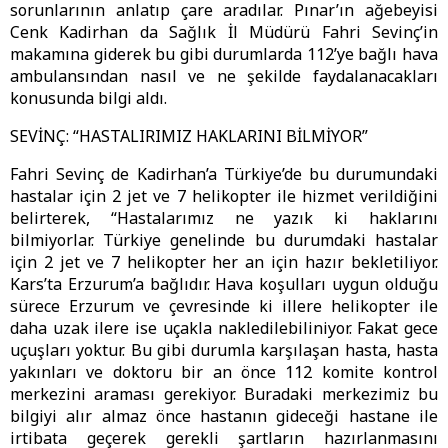
sorunlarının anlatıp çare aradılar. Pınar’ın ağebeyisi
Cenk Kadirhan da Sağlık İl Müdürü Fahri Sevinç’in
makamına giderek bu gibi durumlarda 112’ye bağlı hava
ambulansından nasıl ve ne şekilde faydalanacakları
konusunda bilgi aldı.
SEVİNÇ: “HASTALIRIMIZ HAKLARINI BİLMİYOR”
Fahri Sevinç de Kadirhan’a Türkiye’de bu durumundaki
hastalar için 2 jet ve 7 helikopter ile hizmet verildiğini
belirterek, “Hastalarımız ne yazık ki haklarını
bilmiyorlar. Türkiye genelinde bu durumdaki hastalar
için 2 jet ve 7 helikopter her an için hazır bekletiliyor.
Kars’ta Erzurum’a bağlıdır. Hava koşulları uygun olduğu
sürece Erzurum ve çevresinde ki illere helikopter ile
daha uzak ilere ise uçakla nakledilebiliniyor. Fakat gece
uçuşları yoktur. Bu gibi durumla karşılaşan hasta, hasta
yakınları ve doktoru bir an önce 112 komite kontrol
merkezini araması gerekiyor. Buradaki merkezimiz bu
bilgiyi alır almaz önce hastanın gideceği hastane ile
irtibata geçerek gerekli şartların hazırlanmasını