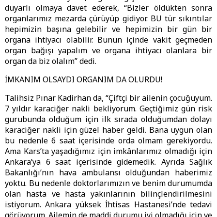
duyarlı olmaya davet ederek, “Bizler öldükten sonra
organlarımız mezarda çürüyüp gidiyor. BU tür sıkıntılar
hepimizin başına gelebilir ve hepimizin bir gün bir
organa ihtiyacı olabilir. Bunun içinde vakit geçmeden
organ bağışı yapalım ve organa ihtiyacı olanlara bir
organ da biz olalım” dedi.
İMKANIM OLSAYDI ORGANIM DA OLURDU!
Talihsiz Pınar Kadirhan da, “Çiftçi bir ailenin çocuğuyum.
7 yıldır karaciğer nakli bekliyorum. Geçtiğimiz gün risk
gurubunda olduğum için ilk sırada olduğumdan dolayı
karaciğer nakli için güzel haber geldi. Bana uygun olan
bu nedenle 6 saat içerisinde orda olmam gerekiyordu.
Ama Kars’ta yaşadığımız için imkânlarımız olmadığı için
Ankara’ya 6 saat içerisinde gidemedik. Ayrıda Sağlık
Bakanlığı’nın hava ambulansı olduğundan haberimiz
yoktu. Bu nedenle doktorlarımızın ve benim durumumda
olan hasta ve hasta yakınlarının bilinçlendirilmesini
istiyorum. Ankara yüksek İhtisas Hastanesi’nde tedavi
görüyorum. Ailemin de maddi durumu iyi olmadığı için ve