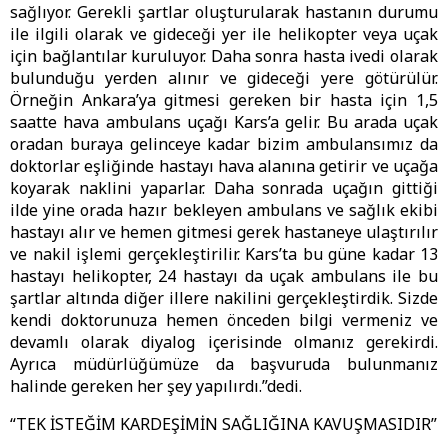
sağlıyor. Gerekli şartlar oluşturularak hastanın durumu
ile ilgili olarak ve gideceği yer ile helikopter veya uçak
için bağlantılar kuruluyor. Daha sonra hasta ivedi olarak
bulunduğu yerden alınır ve gideceği yere götürülür.
Örneğin Ankara’ya gitmesi gereken bir hasta için 1,5
saatte hava ambulans uçağı Kars’a gelir. Bu arada uçak
oradan buraya gelinceye kadar bizim ambulansımız da
doktorlar eşliğinde hastayı hava alanına getirir ve uçağa
koyarak naklini yaparlar. Daha sonrada uçağın gittiği
ilde yine orada hazır bekleyen ambulans ve sağlık ekibi
hastayı alır ve hemen gitmesi gerek hastaneye ulaştırılır
ve nakil işlemi gerçekleştirilir. Kars’ta bu güne kadar 13
hastayı helikopter, 24 hastayı da uçak ambulans ile bu
şartlar altında diğer illere nakilini gerçekleştirdik. Sizde
kendi doktorunuza hemen önceden bilgi vermeniz ve
devamlı olarak diyalog içerisinde olmanız gerekirdi.
Ayrıca müdürlüğümüze da başvuruda bulunmanız
halinde gereken her şey yapılırdı.”dedi.
“TEK İSTEĞİM KARDEŞİMİN SAĞLIĞINA KAVUŞMASIDIR”