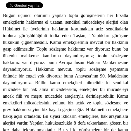
Bugün üçüncü oturumu yapılan toplu görüşmelerin her fırsatta
emekçilerin haklarına el uzatan, sendikal mücadeleye alerjisi olan
Hükümet ile üyelerinin haklarını korumaktan aciz sendikalarla
topluca görüşüldüğünü iddia eden Taştan, “Yaptıkları görüşme
hukukun çiğnenmesidir. Kamu emekçilerinin mevcut bir hakkının
gasp edilmesidir. Toplu sözleşme hakkımız var diyoruz: bunu bu
ülkenin mahkeme karalarına dayandırıyoruz; toplu sözleşme
hakkımız var diyoruz: bunu Avrupa İnsan Hakları Mahkemesine
dayandırıyoruz. Hakkımız mevcut, toplu sözleşme yapmanın
önünde bir engel yok diyoruz: bunu Anayasa’nın 90. Maddesine
dayandırıyoruz. Bütün kamu emekçileri bilmelidir ki sendikal
mücadele bir hak alma mücadelesidir, emekçiler bu mücadeleyi
ancak fiili ve meşru mücadele araçlarıyla derinleştirebilir. Kamu
emekçileri mücadelesinin yolunu biz açtık ve toplu sözleşme ve
grev hakkımızı yine biz hayata geçireceğiz. Hükümetin emekçilere
bakış açısı ortadadır. Bu siyasi iktidarın emekçilere, hak arayanlara
alerjisi vardır. Yapılan hukuksuzlukla 8 defa tekrarlanan gösteri bir
kez daha tekrarlanmaktadır. Bu yıl ki görüşmelere bir de kamu