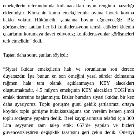
emekçilerin referandumda kullanacakları oyun renginin pazarlığı
eklenmiştir. Kimsenin kamu emekçilerinin oyuna ipotek koyma
hakkı yoktur. Hükümetin şantajına boyun eğmeyeceğiz. Biz
görüşmelere katılan her iki konfederasyonu temsil ettikleri kitlenin
çıkarlarını korumaya davet ediyoruz; konfederasyonlar görüşmeleri
terk etmelidir.” dedi.
Taştan daha sonra şunları söyledi:
“Siyasi iktidar emekçilerin hak ve sorunlarına son derece
duyarsızdır. İşte bunun en son örneğini yasal süreler dolmasına
rağmen hala tam olarak açıklanmayan KEY alacakları
oluşturmaktadır. 4,5 milyon emekçinin KEY alacakları TOKİ’nin
emlak ticaretine bağlanmıştır. Bizler buradan siyasi iktidarı bir kez
daha uyarıyoruz. Toplu görüşme günü geldik şartlarımızı ortaya
koyduk toplu görüşme hukuksuzluğuna son verelim hemen şimdi
toplu sözleşme yapalım dedik. Reel kayıplarımızın telafisi için 300
Lira seyyanen zam talep ettik; 657’de yapılan ve bizleri
güvencesizleştiren değişiklik tasarısını geri çekin dedik. Öneriyi