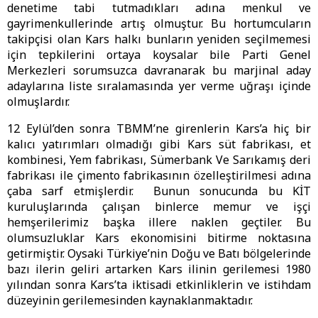
denetime tabi tutmadıkları adına menkul ve
gayrimenkullerinde artış olmuştur. Bu hortumcuların
takipçisi olan Kars halkı bunların yeniden seçilmemesi
için tepkilerini ortaya koysalar bile Parti Genel
Merkezleri sorumsuzca davranarak bu marjinal aday
adaylarına liste sıralamasında yer verme uğraşı içinde
olmuşlardır.
12 Eylül’den sonra TBMM’ne girenlerin Kars’a hiç bir
kalıcı yatırımları olmadığı gibi Kars süt fabrikası, et
kombinesi, Yem fabrikası, Sümerbank Ve Sarıkamış deri
fabrikası ile çimento fabrikasının özelleştirilmesi adına
çaba sarf etmişlerdir. Bunun sonucunda bu KİT
kuruluşlarında çalışan binlerce memur ve işçi
hemşerilerimiz başka illere naklen geçtiler. Bu
olumsuzluklar Kars ekonomisini bitirme noktasına
getirmiştir. Oysaki Türkiye’nin Doğu ve Batı bölgelerinde
bazı ilerin geliri artarken Kars ilinin gerilemesi 1980
yılından sonra Kars’ta iktisadi etkinliklerin ve istihdam
düzeyinin gerilemesinden kaynaklanmaktadır.