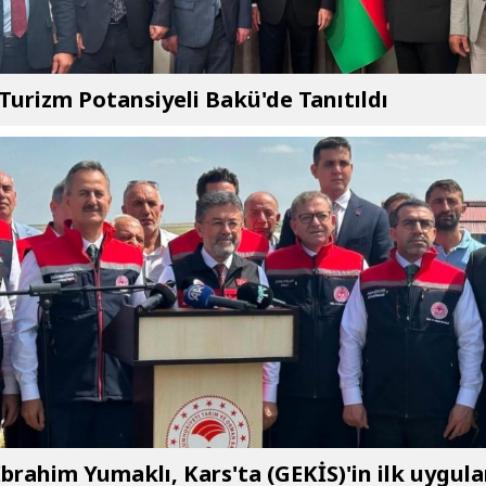
 Turizm Potansiyeli Bakü'de Tanıtıldı
brahim Yumaklı, Kars'ta (GEKİS)'in ilk uygul