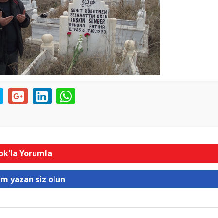
k'la Yorumla
um yazan siz olun