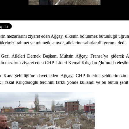
erin mezarlarını ziyaret eden Ağçay, ülkenin bölünmez bütünlüğü uğruna
tlerimizi rahmet ve minnetle anıyor, ailelerine sabırlar diliyorum, dedi.
 Gazi Aileleri Dernek Başkanı Muhsin Ağçay, Fransa’ya giderek 
in mezarını ziyaret eden CHP
Lideri Kemal Kılıçdaroğlu’nu da eleştird
u Kars Şehitliği’ne davet eden Ağçay, CHP liderini şehitlerimizin
 ; fakat Kılıçdaroğlu tercihini farklı yönde kullandı ve bu bütün şehit 