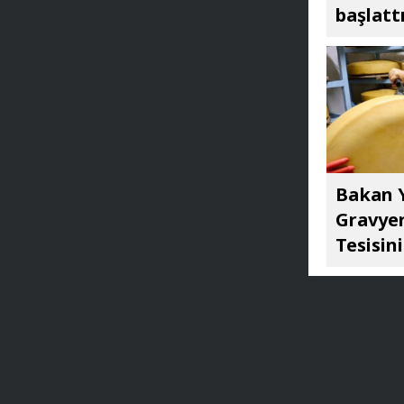
başlatt
Bakan Y
Gravyer
Tesisini