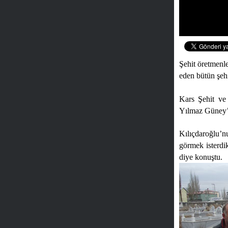
Şehit öretmenl
eden bütün şehi
Kars Şehit ve
Yılmaz Güney’
Kılıçdaroğlu’n
görmek isterdik
diye konuştu.