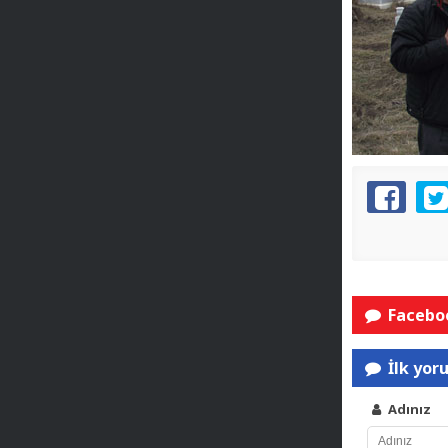
Faceboo
İlk yor
Adınız