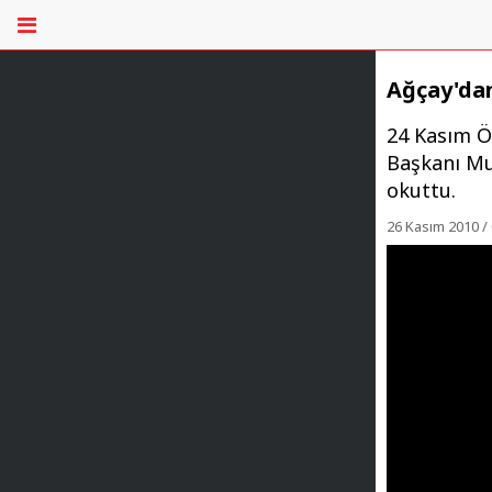
Ağçay'da
24 Kasım Ö
Başkanı Muh
okuttu.
26 Kasım 2010 / 