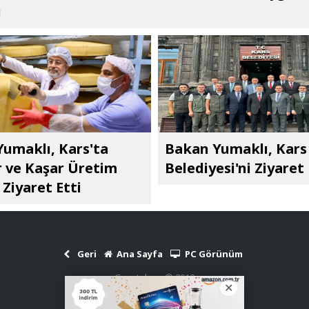
ı
umaklı, Kars'ta
Bakan Yumaklı, Kars
 ve Kaşar Üretim
Belediyesi'ni Ziyaret 
 Ziyaret Etti
Geri
Ana Sayfa
PC Görünüm
Gazetekars © 2010
Haber Scripti