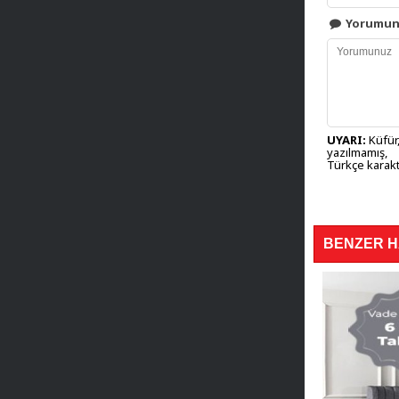
Yorumu
UYARI:
Küfür,
yazılmamış,
Türkçe karakt
BENZER 