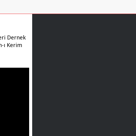
eri Dernek
n-ı Kerim