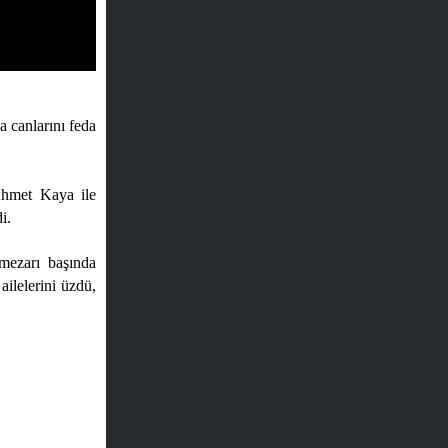
 canlarını feda
Ahmet Kaya ile
i.
 mezarı başında
ailelerini üzdü,