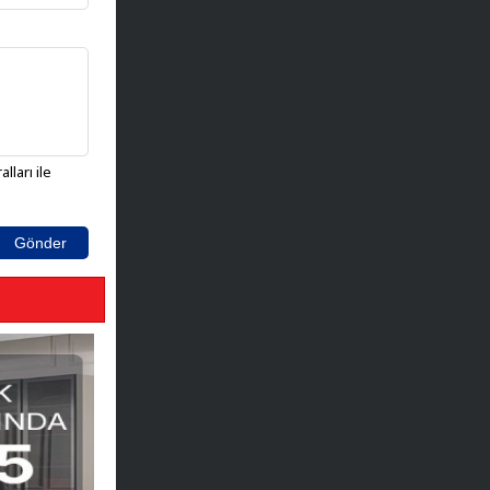
lları ile
Gönder