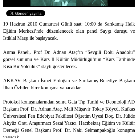
19 Haziran 2010 Cumartesi Günü saat: 10:00 da Sarıkamış Halk
Eğitim Merkezi’nde düzenlenecek olan panel Saygı duruşu ve
İstiklal Marşı ile başlayacak.
Anma Paneli, Prof Dr. Adnan Ataç’ın “Sevgili Dolu Anadolu”
görsel sunumu ve Kars İl Kültür Müdürlüğü’nün “Kars Tarihinde
Kısa Bir Yolculuk” slaytı gösterilecek.
AKKAV Başkanı İsmet Erdoğan ve Sarıkamış Belediye Başkanı
İlhan Özbilen birer konuşma yapacaklar.
Protokol konuşmalarından sonra Gata Tıp Tarihi ve Deontoloji AD
Başkanı Prof. Dr. Adnan Ataç, Mali Müşavir Tokay Köycü, Kafkas
Üniversitesi Fen Edebiyat Fakültesi Öğretim Üyesi Doç. Dr. Jülide
Akyüz Orat, Araştırmacı Sezai Yazıcı, Hacıbektaş Eğitim ve Kültür
Derneği Genel Başkanı Prof. Dr. Naki Selmanpakoğlu konuşma
yapacak.