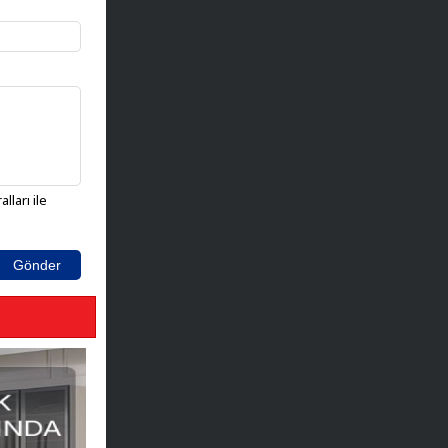
lları ile
Gönder