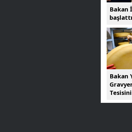
Bakan İ
başlatt
Bakan Y
Gravyer
Tesisini