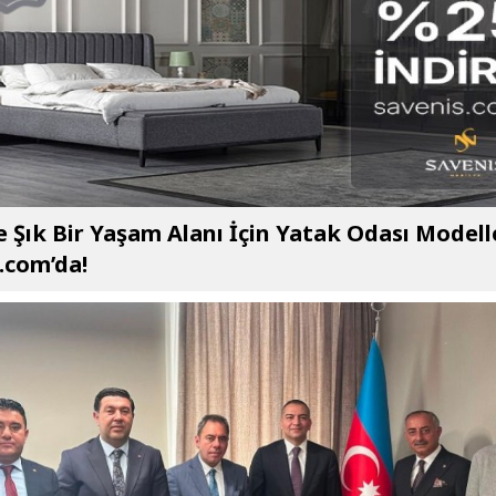
e Şık Bir Yaşam Alanı İçin Yatak Odası Modell
.com’da!