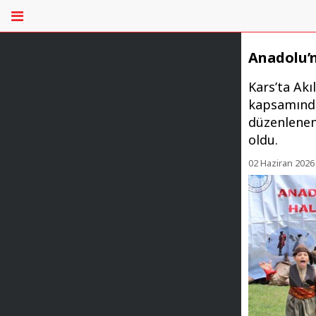
Anadolu’n
Kars’ta Akıl
kapsamında
düzenlenen 
oldu.
02 Haziran 2026 