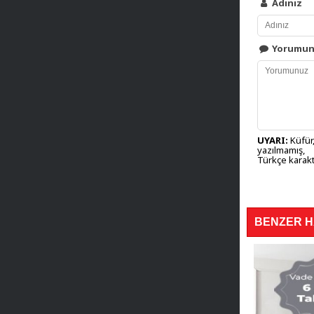
Adınız
Yorumu
UYARI:
Küfür,
yazılmamış,
Türkçe karakt
BENZER 