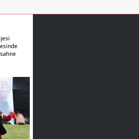
jesi
vesinde
 sahne