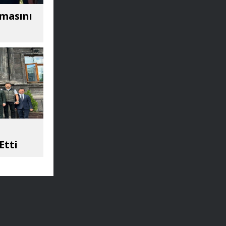
amasını
Etti