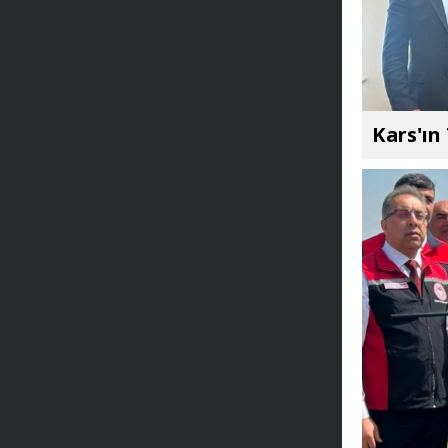
Kars'ın