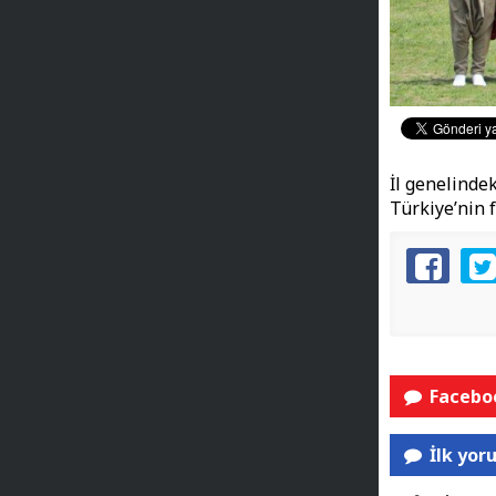
İl genelindek
Türkiye’nin 
Faceboo
İlk yor