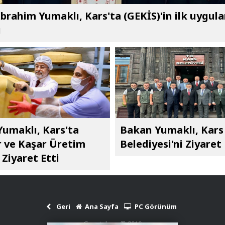
brahim Yumaklı, Kars'ta (GEKİS)'in ilk uygul
ı
umaklı, Kars'ta
Bakan Yumaklı, Kars
 ve Kaşar Üretim
Belediyesi'ni Ziyaret 
 Ziyaret Etti
Geri
Ana Sayfa
PC Görünüm
Gazetekars © 2010