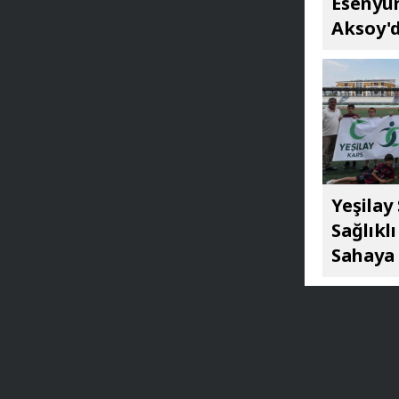
Esenyur
Aksoy'd
Yeşilay
Sağlıkl
Sahaya 