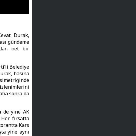
Cevat Durak,
ması gündeme
ndan net bir
ti’li Belediye
durak, basına
 simetriğinde
zlenimlerini
daha sonra da
n de yine AK
 Her fırsatta
torantta Kars
ta yine aynı