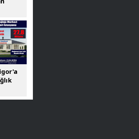
an
igor'a
ğlık