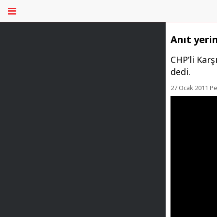
Anıt yeri
CHP’li Karş
dedi.
27 Ocak 2011 P