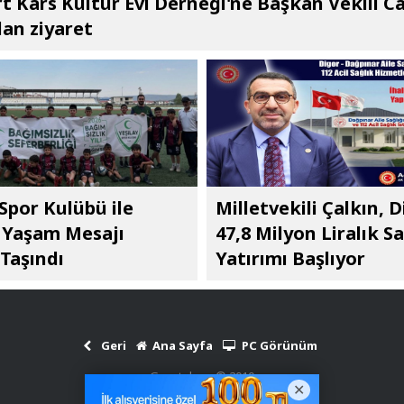
t Kars Kültür Evi Derneği'ne Başkan Vekili C
an ziyaret
 Spor Kulübü ile
Milletvekili Çalkın, D
ı Yaşam Mesajı
47,8 Milyon Liralık Sa
Taşındı
Yatırımı Başlıyor
Geri
Ana Sayfa
PC Görünüm
Gazetekars © 2010
Haber Scripti