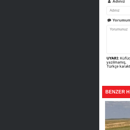
Adınız
Yorumu
UYARI:
Küfür,
yazılmamış,
Türkçe karakt
BENZER 