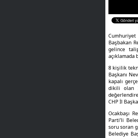
Cumhuriyet 
Başbakan Re
gelince tal
açıklamada 
8 kişilik tek
Başkanı Nevz
kapalı gerçe
dikili olan
değerlendire
CHP İl Başkan
Ocakbaşı Re
Parti’li Bel
soru soran g
Belediye Baş