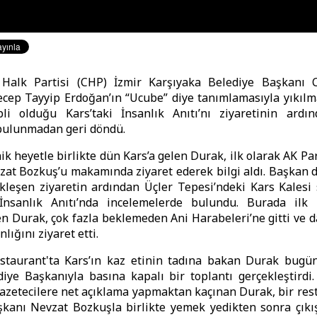
Halk Partisi (CHP) İzmir Karşıyaka Belediye Başkanı 
cep Tayyip Erdoğan’ın “Ucube” diye tanımlamasıyla yıkıl
ipli olduğu Kars’taki İnsanlık Anıtı’nı ziyaretinin ardı
bulunmadan geri döndü.
nik heyetle birlikte dün Kars’a gelen Durak, ilk olarak AK Par
at Bozkuş’u makamında ziyaret ederek bilgi aldı. Başkan 
kleşen ziyaretin ardından Üçler Tepesi’ndeki Kars Kalesi
 İnsanlık Anıtı’nda incelemelerde bulundu. Burada ilk i
n Durak, çok fazla beklemeden Ani Harabeleri’ne gitti ve 
lığını ziyaret etti.
staurant'ta Kars’ın kaz etinin tadına bakan Durak bugü
ediye Başkanıyla basına kapalı bir toplantı gerçekleştirdi.
azetecilere net açıklama yapmaktan kaçınan Durak, bir res
kanı Nevzat Bozkuşla birlikte yemek yedikten sonra çıkış