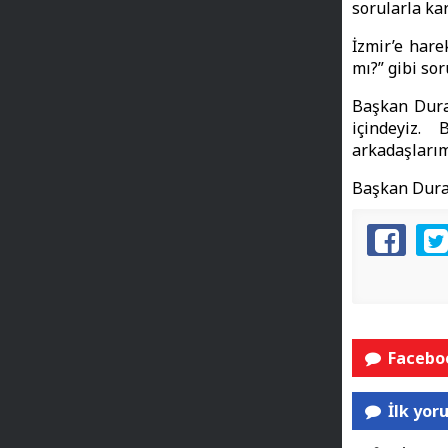
sorularla kar
İzmir’e hare
mı?” gibi so
Başkan Durak
içindeyiz.
arkadaşlarım
Başkan Durak
Faceboo
İlk yor