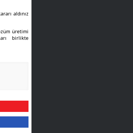
ararı aldınız
özüm üretimi
rı birlikte