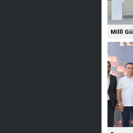
Millî G