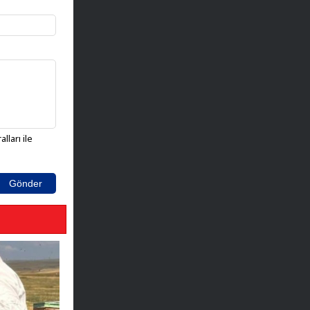
lları ile
Gönder