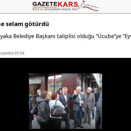
ne selam götürdü
ıyaka Belediye Başkanı taliplisi olduğu “Ucube”ye “Ey
erşembe 07:24