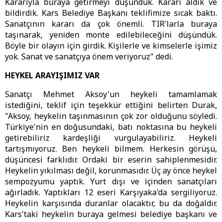
Kararıyla buraya getirmeyi düşündük. Kararı aldık ve
bildirdik. Kars Belediye Başkanı teklifimize sıcak baktı.
Sanatçının kararı da çok önemli. TIR'larla buraya
taşınarak, yeniden monte edilebileceğini düşündük.
Böyle bir olayın için girdik. Kişilerle ve kimselerle işimiz
yok. Sanat ve sanatçıya önem veriyoruz" dedi.
HEYKEL ARAYIŞIMIZ VAR
Sanatçı Mehmet Aksoy'un heykeli tamamlamak
istediğini, teklif için teşekkür ettiğini belirten Durak,
"Aksoy, heykelin taşınmasının çok zor olduğunu söyledi.
Türkiye'nin en doğusundaki, batı noktasına bu heykeli
getirebiliriz kardeşliği vurgulayabiliriz. Heykeli
tartışmıyoruz. Ben heykeli bilmem. Herkesin görüşü,
düşüncesi farklıdır. Ordaki bir eserin sahiplenmesidir.
Heykelin yıkılması değil, korunmasıdır. Üç ay önce heykel
sempozyumu yaptık. Yurt dışı ve içinden sanatçıları
ağırladık. Yaptıkları 12 eseri Karşıyaka'da sergiliyoruz.
Heykelin karşısında duranlar olacaktır, bu da doğaldır.
Kars'taki heykelin buraya gelmesi belediye başkanı ve