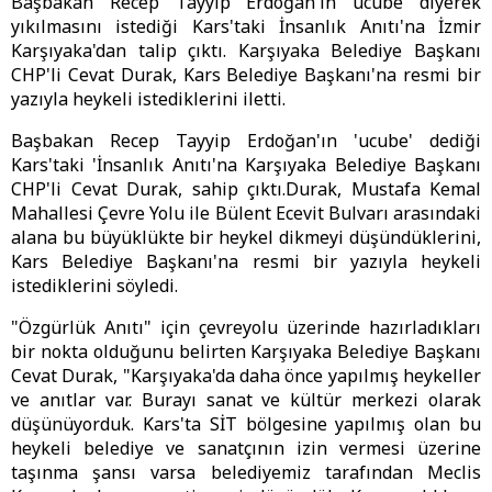
Başbakan Recep Tayyip Erdoğan'ın ucube diyerek
yıkılmasını istediği Kars'taki İnsanlık Anıtı'na İzmir
Karşıyaka'dan talip çıktı. Karşıyaka Belediye Başkanı
CHP'li Cevat Durak, Kars Belediye Başkanı'na resmi bir
yazıyla heykeli istediklerini iletti.
Başbakan Recep Tayyip Erdoğan'ın 'ucube' dediği
Kars'taki 'İnsanlık Anıtı'na Karşıyaka Belediye Başkanı
CHP'li Cevat Durak, sahip çıktı.Durak, Mustafa Kemal
Mahallesi Çevre Yolu ile Bülent Ecevit Bulvarı arasındaki
alana bu büyüklükte bir heykel dikmeyi düşündüklerini,
Kars Belediye Başkanı'na resmi bir yazıyla heykeli
istediklerini söyledi.
"Özgürlük Anıtı" için çevreyolu üzerinde hazırladıkları
bir nokta olduğunu belirten Karşıyaka Belediye Başkanı
Cevat Durak, "Karşıyaka'da daha önce yapılmış heykeller
ve anıtlar var. Burayı sanat ve kültür merkezi olarak
düşünüyorduk. Kars'ta SİT bölgesine yapılmış olan bu
heykeli belediye ve sanatçının izin vermesi üzerine
taşınma şansı varsa belediyemiz tarafından Meclis