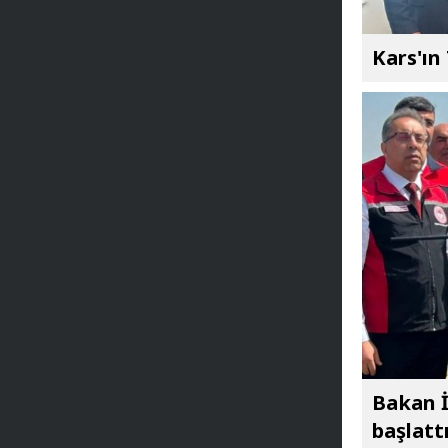
Kars'ın
Bakan İ
başlatt