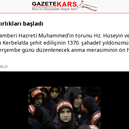
rlıkları başladı
amberi Hazreti Muhammed’in torunu Hz. Hüseyin ve
 Kerbela’da şehit edilişinin 1370. şahadet yıldönümü
Perşembe günü düzenlenecek anma merasiminin ön ha
00:21