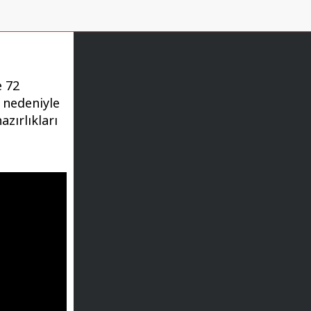
 72
 nedeniyle
zırlıkları