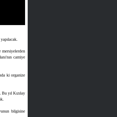
 yapılacak.
e mersiyelerden
danı'nın camiye
nda ki organize
. Bu yıl Kızılay
ak.
unun bilgisine