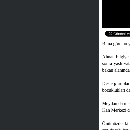
Buna göre bu y
Alınan bilgiye
sonra yaslı va
bakan alanında 
Deste gurupları
bozuklukları da
Meydan da misaf
Kan Merkezi de 
Önümüzde ki g