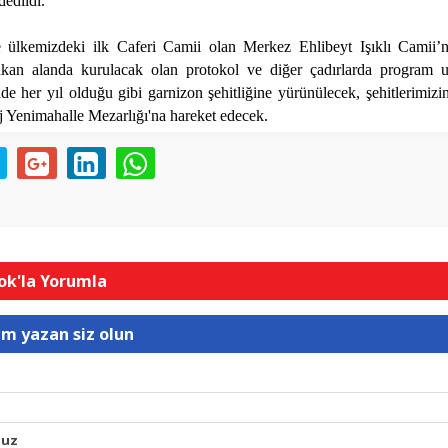
dedildi.
 ülkemizdeki ilk Caferi Camii olan Merkez Ehlibeyt Işıklı Camii’
kan alanda kurulacak olan protokol ve diğer çadırlarda program 
de her yıl olduğu gibi garnizon şehitliğine yürünülecek, şehitlerimizi
j Yenimahalle Mezarlığı'na hareket edecek.
k'la Yorumla
um yazan siz olun
nuz