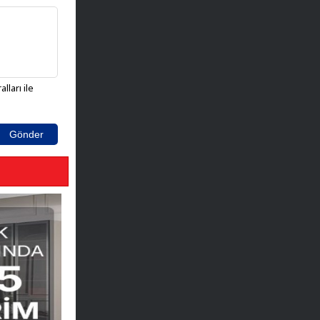
lları ile
Gönder