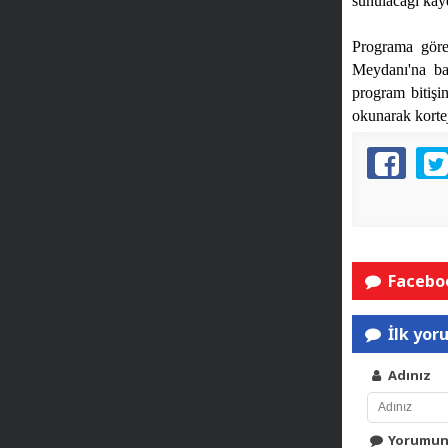
sunulacağı kay
Programa göre
Meydanı'na ba
program bitişin
okunarak korte
Faceboo
İlk yor
Adınız
Yorumu