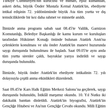
Türkiye Cumhuriyeti'nin kurucusu ve mimarı, eşsiz kumandan,
askeri deha, büyük Önder Mustafa Kemal Atatürk'ün, ebediyete
intikal edişinin 72. yıldönümünde büyük Ata tüm yurtta ve dış
temsilciliklerde bir kez daha rahmet ve minnetle anıldı.
İlimizde anma programı sabah saat 08.45'te Valilik, Garnizon
Komutanlığı, Belediye Başkanlığı ile kamu kurum ve kuruluşları
tarafından Hükümet Konağı önünde bulunan Atatürk Anıtı'na
çelenklerin konulması ve ulu önder Atatürk'ün manevi huzurunda
saygı duruşunda bulunulması ile başladı. Saat 09.05'te aynı anda
tüm yurtta sirenler çaldı, bayraklar yarıya indirildi ve saygı
duruşunda bulunuldu.
İlimizde, büyük önder Atatürk'ün ebediyete intikalinin 72. yılı
dolayısıyla çeşitli anma etkinlikleri düzenlendi.
Saat 09.45'te Kars Halk Eğitim Merkezi Salonu’na geçilerek, saygı
duruşunda bulunuldu, İstiklâl marşımız okundu. 10. Yıl Nutku iki
dakikalık banttan dinletildi. Atatürk'ün biyografisi, Atatürk'ün
Gençliğe Hitabesi ve Ata'nın Gençliğe Cevabı okundu. Milli Eğitim