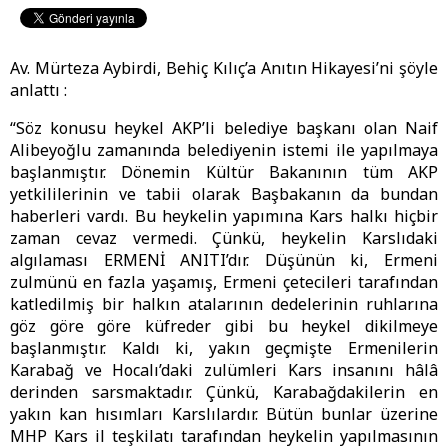
Av. Mürteza Aybirdi, Behiç Kılıç’a Anıtın Hikayesi’ni şöyle
anlattı :
“Söz konusu heykel AKP’li belediye başkanı olan Naif
Alibeyoğlu zamanında belediyenin istemi ile yapılmaya
başlanmıştır. Dönemin Kültür Bakanının tüm AKP
yetkililerinin ve tabii olarak Başbakanın da bundan
haberleri vardı. Bu heykelin yapımına Kars halkı hiçbir
zaman cevaz vermedi. Çünkü, heykelin Karslıdaki
algılaması ERMENİ ANITI’dır. Düşünün ki, Ermeni
zulmünü en fazla yaşamış, Ermeni çetecileri tarafından
katledilmiş bir halkın atalarının dedelerinin ruhlarına
göz göre göre küfreder gibi bu heykel dikilmeye
başlanmıştır. Kaldı ki, yakın geçmişte Ermenilerin
Karabağ ve Hocalı’daki zulümleri Kars insanını hâlâ
derinden sarsmaktadır. Çünkü, Karabağdakilerin en
yakın kan hısımları Karslılardır. Bütün bunlar üzerine
MHP Kars il teşkilatı tarafından heykelin yapılmasının