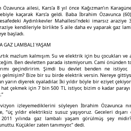
n Özavunca ailesi, Kars’a 8 yıl önce Kağızman’ın Karagün
ebiyle kaçarak Kars’a geldi. Baba İbrahim Özavunca (60
safedeki Aydınlıkevler Mahallesi’ndeki imarsız araziye 3
araziye kendileriyle birlikte 5 aile daha ev yaparak gaz lam
ye başladı.
DA GAZ LAMBALI YAŞAM
rtık mazlum kalmışım. Su ve elektrik için bu çocukları ve a
eceğim. Ben devletten parada istemiyorum. Cami önünden t
rımı geçindiririm. Şimdi bu devlet benden ne istiyor
 gelmişim? Bize bir su birde elektrik versin. Nereye gittiy
 yarın diyerek oyaladılar. İki yıldır böyle bir eziyet çekiy
 hat çekmek için 7 bin 500 TL istiyor, bizim o kadar parayı
.”
levizyon izleyemediklerini söyleyen İbrahim Özavunca n
, “üç yıldır elektriksiz susuz yaşıyoruz. Geceleri dışarı
. 2011 yılında gaz lambalı yaşam görülmüş şey midir?
unuttu. Küçükler zaten tanımıyor." dedi.