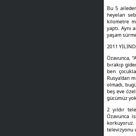
Bu 5 ailede
heyelan seb
kilometre me
yaptı. Aynı 
yaşam sürme
2011 YILIN
Özavunca, “A
bırakıp gid
ben çocukla
Rusya’dan mı
olmadı, bugün
beş eve özel
gücümüz yok
2 yıldır te
Özavunca ise
korkuyoruz
televizyonu 