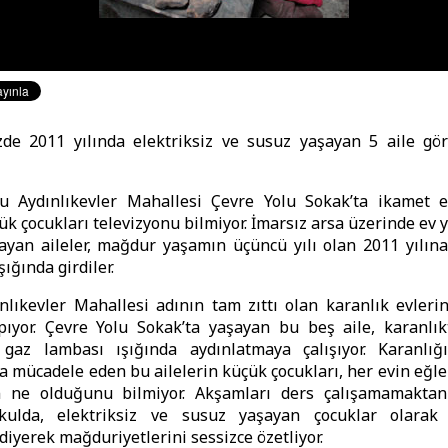
de 2011 yılında elektriksiz ve susuz yaşayan 5 aile göre
u Aydınlıkevler Mahallesi Çevre Yolu Sokak’ta ikamet 
ük çocukları televizyonu bilmiyor. İmarsız arsa üzerinde ev y
yan aileler, mağdur yaşamın üçüncü yılı olan 2011 yılına
ığında girdiler.
ınlıkevler Mahallesi adının tam zıttı olan karanlık evler
apıyor. Çevre Yolu Sokak’ta yaşayan bu beş aile, karanlı
 gaz lambası ışığında aydınlatmaya çalışıyor. Karanlığ
a mücadele eden bu ailelerin küçük çocukları, her evin eğle
n ne olduğunu bilmiyor. Akşamları ders çalışamamakta
okulda, elektriksiz ve susuz yaşayan çocuklar olarak
diyerek mağduriyetlerini sessizce özetliyor.