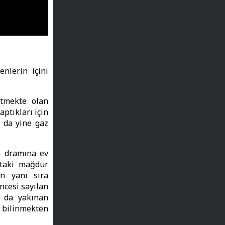
nlerin içini
etmekte olan
aptıkları için
 da yine gaz
in dramına ev
ktaki mağdur
ın yanı sıra
ncesi sayılan
n da yakınan
 bilinmekten