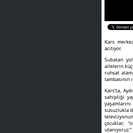
Kars merkez
acıtıyor.
Subatan yol
ailelerin küç
ruhsat alama
lambasının ış
Kars’ta, Ayd
sahipliği y
yaşamlarını
susuzlukla d
televizyonu
çocuklar; “
utanıyoruz.” 