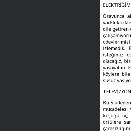
ELEKTRİĞİM
Özavunca ai
var.Elektrikl
dile getiren
çalışamıyor
ödevlerimiz
izlemedik.
isteğimiz d
olacağız, bi
yaşayalım. E
köylere bile
susuz yaşıyo
TELEVİZYON
Bu 5 aileden 
mücadelesi v
küçüğü üç,
örtülere sa
çaresizliğini