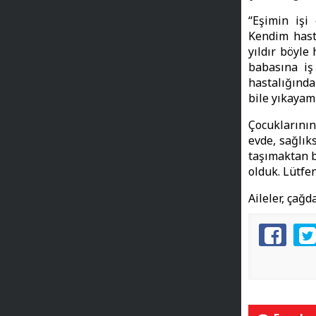
“Eşimin işi 
Kendim hasta
yıldır böyle
babasına iş
hastalığında
bile yıkaya
Çocuklarının
evde, sağlık
taşımaktan b
olduk. Lütfen
Aileler, çağ