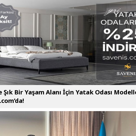
e Şık Bir Yaşam Alanı İçin Yatak Odası Modell
.com’da!