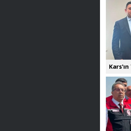
Kars'ın