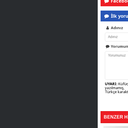
Faceboo
İlk yor
Adınız
Yorumu
UYARI:
Küfür,
yazılmamış,
Türkçe karakt
BENZER 