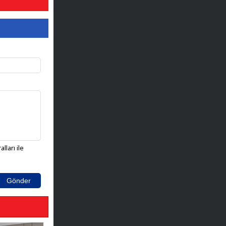
lları ile
Gönder