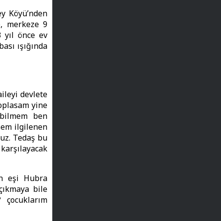
ey Köyü’nden
), merkeze 9
 yıl önce ev
bası ışığında
ileyi devlete
oplasam yine
, bilmem ben
sem ilgilenen
oruz. Tedaş bu
 karşılayacak
ın eşi Hubra
 çıkmaya bile
 çocuklarım