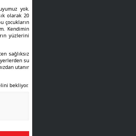
suyumuz yok.
şık olarak 20
bu çocukların
ım. Kendimin
rın yüzlerini
en sağlıksız
 yerlerden su
mızdan utanır
ini bekliyor.