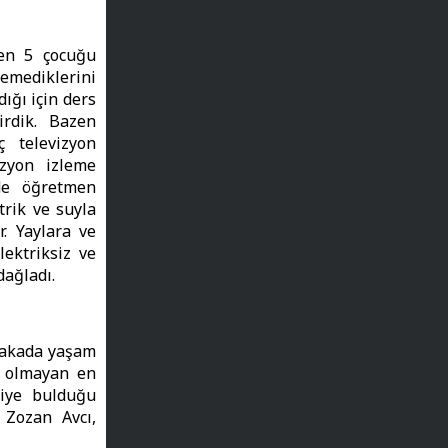
den 5 çocuğu
eyemediklerini
ığı için ders
irdik. Bazen
ç televizyon
zyon izleme
zde öğretmen
trik ve suyla
. Yaylara ve
lektriksiz ve
dağladı.
barakada yaşam
ri olmayan en
iye bulduğu
 Zozan Avcı,