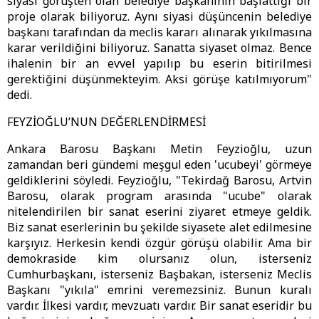
siyasi görüşten olan belediye başkanının başlattığı bir
proje olarak biliyoruz. Aynı siyasi düşüncenin belediye
başkanı tarafından da meclis kararı alınarak yıkılmasına
karar verildiğini biliyoruz. Sanatta siyaset olmaz. Bence
ihalenin bir an evvel yapılıp bu eserin bitirilmesi
gerektiğini düşünmekteyim. Aksi görüşe katılmıyorum"
dedi.
FEYZİOĞLU’NUN DEĞERLENDİRMESİ
Ankara Barosu Başkanı Metin Feyzioğlu, uzun
zamandan beri gündemi meşgul eden 'ucubeyi' görmeye
geldiklerini söyledi. Feyzioğlu, "Tekirdağ Barosu, Artvin
Barosu, olarak program arasında "ucube" olarak
nitelendirilen bir sanat eserini ziyaret etmeye geldik.
Biz sanat eserlerinin bu şekilde siyasete alet edilmesine
karşıyız. Herkesin kendi özgür görüşü olabilir. Ama bir
demokraside kim olursanız olun, isterseniz
Cumhurbaşkanı, isterseniz Başbakan, isterseniz Meclis
Başkanı "yıkıla" emrini veremezsiniz. Bunun kuralı
vardır. İlkesi vardır, mevzuatı vardır. Bir sanat eseridir bu