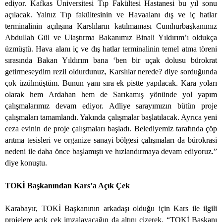
ediyor. Kafkas Üniversitesi Tıp Fakültesi Hastanesi bu yıl sonu
açılacak. Yalnız Tıp fakültesinin ve Havaalanı dış ve iç hatlar
terminalinin açılışına Karslıların katılmaması Cumhurbaşkanımız
Abdullah Gül ve Ulaştırma Bakanımız Binali Yıldırım’ı oldukça
üzmüştü. Hava alanı iç ve dış hatlar terminalinin temel atma töreni
sırasında Bakan Yıldırım bana ‘ben bir uçak dolusu bürokrat
getirmeseydim rezil oldurdunuz, Karslılar nerede? diye sorduğunda
çok üzülmüştüm. Bunun yanı sıra ek pistte yapılacak. Kara yoları
olarak hem Ardahan hem de Sarıkamış yönünde yol yapım
çalışmalarımız devam ediyor. Adliye sarayımızın bütün proje
çalışmaları tamamlandı. Yakında çalışmalar başlatılacak. Ayrıca yeni
ceza evinin de proje çalışmaları başladı. Belediyemiz tarafında çöp
arıtma tesisleri ve organize sanayi bölgesi çalışmaları da bürokrasi
nedeni ile daha önce başlamıştı ve hızlandırmaya devam ediyoruz.”
diye konuştu.
TOKİ Başkanından Kars’a Açık Çek
Karabayır, TOKİ Başkanının arkadaşı olduğu için Kars ile ilgili
projelere açık çek imzalayacağın da altını çizerek, “TOKİ Başkanı