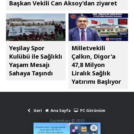
Başkan Vekili Can Aksoy'dan ziyaret
Yeşilay Spor
Milletvekili
Kulübü ile Sağlıklı
Çalkın, Digor'a
Yaşam Mesajı
47,8 Milyon
Sahaya Taşındı
Liralık Sağlık
Yatırımı Başlıyor
Geri
Ana Sayfa
PC Görünüm
Gazetekars © 2010
Haber Scripti