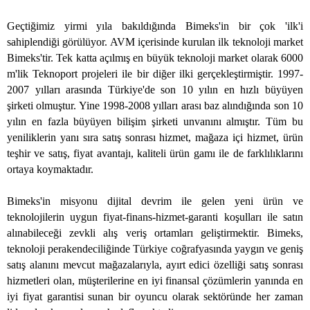
Geçtiğimiz yirmi yıla bakıldığında Bimeks'in bir çok 'ilk'i
sahiplendiği görülüyor. AVM içerisinde kurulan ilk teknoloji market
Bimeks'tir. Tek katta açılmış en büyük teknoloji market olarak 6000
m'lik Teknoport projeleri ile bir diğer ilki gerçekleştirmiştir. 1997-
2007 yılları arasında Türkiye'de son 10 yılın en hızlı büyüyen
şirketi olmuştur. Yine 1998-2008 yılları arası baz alındığında son 10
yılın en fazla büyüyen bilişim şirketi unvanını almıştır. Tüm bu
yeniliklerin yanı sıra satış sonrası hizmet, mağaza içi hizmet, ürün
teşhir ve satış, fiyat avantajı, kaliteli ürün gamı ile de farklılıklarını
ortaya koymaktadır.
Bimeks'in misyonu dijital devrim ile gelen yeni ürün ve
teknolojilerin uygun fiyat-finans-hizmet-garanti koşulları ile satın
alınabileceği zevkli alış veriş ortamları geliştirmektir. Bimeks,
teknoloji perakendeciliğinde Türkiye coğrafyasında yaygın ve geniş
satış alanını mevcut mağazalarıyla, ayırt edici özelliği satış sonrası
hizmetleri olan, müşterilerine en iyi finansal çözümlerin yanında en
iyi fiyat garantisi sunan bir oyuncu olarak sektöründe her zaman