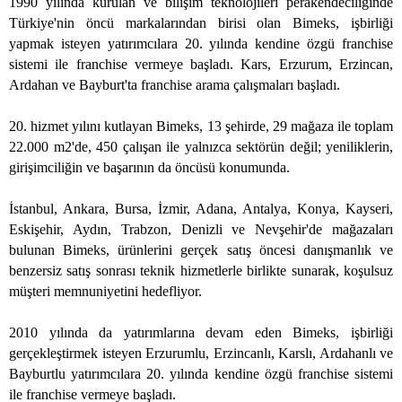
1990 yılında kurulan ve bilişim teknolojileri perakendeciliğinde
Türkiye'nin öncü markalarından birisi olan Bimeks, işbirliği
yapmak isteyen yatırımcılara 20. yılında kendine özgü franchise
sistemi ile franchise vermeye başladı. Kars, Erzurum, Erzincan,
Ardahan ve Bayburt'ta franchise arama çalışmaları başladı.
20. hizmet yılını kutlayan Bimeks, 13 şehirde, 29 mağaza ile toplam
22.000 m2'de, 450 çalışan ile yalnızca sektörün değil; yeniliklerin,
girişimciliğin ve başarının da öncüsü konumunda.
İstanbul, Ankara, Bursa, İzmir, Adana, Antalya, Konya, Kayseri,
Eskişehir, Aydın, Trabzon, Denizli ve Nevşehir'de mağazaları
bulunan Bimeks, ürünlerini gerçek satış öncesi danışmanlık ve
benzersiz satış sonrası teknik hizmetlerle birlikte sunarak, koşulsuz
müşteri memnuniyetini hedefliyor.
2010 yılında da yatırımlarına devam eden Bimeks, işbirliği
gerçekleştirmek isteyen Erzurumlu, Erzincanlı, Karslı, Ardahanlı ve
Bayburtlu yatırımcılara 20. yılında kendine özgü franchise sistemi
ile franchise vermeye başladı.