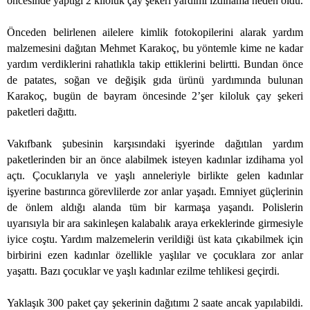
öncesinde yaptığı 2 kiloluk çay şekeri yardımı izdihama neden oldu.
Önceden belirlenen ailelere kimlik fotokopilerini alarak yardım
malzemesini dağıtan Mehmet Karakoç, bu yöntemle kime ne kadar
yardım verdiklerini rahatlıkla takip ettiklerini belirtti. Bundan önce
de patates, soğan ve değişik gıda ürünü yardımında bulunan
Karakoç, bugün de bayram öncesinde 2’şer kiloluk çay şekeri
paketleri dağıttı.
Vakıfbank şubesinin karşısındaki işyerinde dağıtılan yardım
paketlerinden bir an önce alabilmek isteyen kadınlar izdihama yol
açtı. Çocuklarıyla ve yaşlı anneleriyle birlikte gelen kadınlar
işyerine bastırınca görevlilerde zor anlar yaşadı. Emniyet güçlerinin
de önlem aldığı alanda tüm bir karmaşa yaşandı. Polislerin
uyarısıyla bir ara sakinleşen kalabalık araya erkeklerinde girmesiyle
iyice coştu. Yardım malzemelerin verildiği üst kata çıkabilmek için
birbirini ezen kadınlar özellikle yaşlılar ve çocuklara zor anlar
yaşattı. Bazı çocuklar ve yaşlı kadınlar ezilme tehlikesi geçirdi.
Yaklaşık 300 paket çay şekerinin dağıtımı 2 saate ancak yapılabildi.