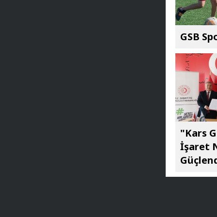
GSB Spo
"Kars G
İşaret 
Güçlend