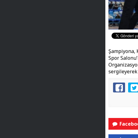
Şampiyona, K
Spor Salonu’n
Organizasyon
sergileyerek
Faceboo