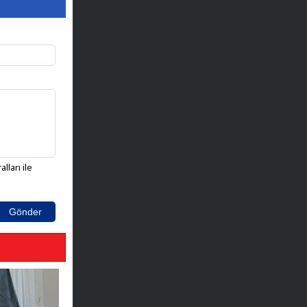
lları ile
Gönder