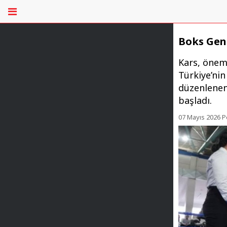
Boks Genç
Kars, öneml
Türkiye’nin
düzenlenen
başladı.
07 Mayıs 2026 