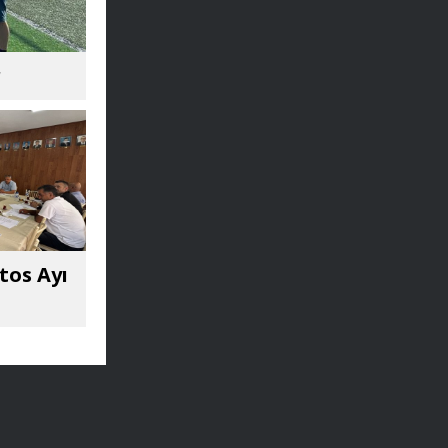
r
tos Ayı