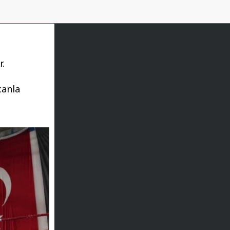
r.
a
canla