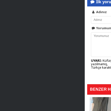
İlk yor
Adınız
Yorumu
UYARI:
Küfür,
yazılmamış,
Türkçe karakt
BENZER 