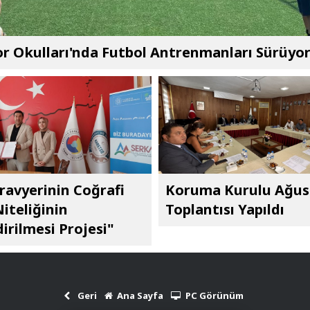
r Okulları'nda Futbol Antrenmanları Sürüyo
ravyerinin Coğrafi
Koruma Kurulu Ağus
Niteliğinin
Toplantısı Yapıldı
irilmesi Projesi"
Geri
Ana Sayfa
PC Görünüm