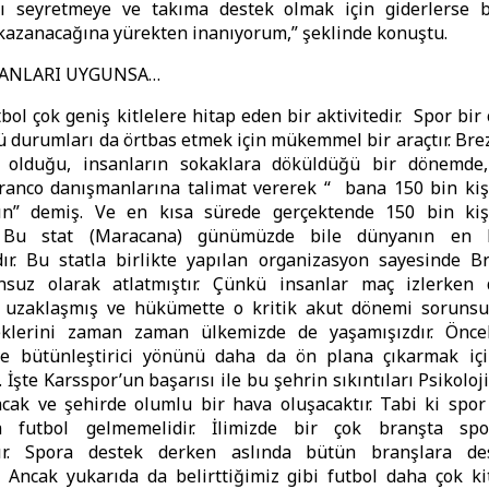
çı seyretmeye ve takıma destek olmak için giderlerse
kazanacağına yürekten inanıyorum,” şeklinde konuştu.
MANLARI UYGUNSA…
bol çok geniş kitlelere hitap eden bir aktivitedir. Spor bir 
ü durumları da örtbas etmek için mükemmel bir araçtır. Brez
ü olduğu, insanların sokaklara döküldüğü bir dönemde
ranco danışmanlarına talimat vererek “ bana 150 bin kişi
n” demiş. Ve en kısa sürede gerçektende 150 bin kişi
r. Bu stat (Maracana) günümüzde bile dünyanın en 
r. Bu statla birlikte yapılan organizasyon sayesinde Br
nsuz olarak atlatmıştır. Çünkü insanlar maç izlerken
 uzaklaşmış ve hükümette o kritik akut dönemi sorunsuz 
klerini zaman zaman ülkemizde de yaşamışızdır. Öncel
i ve bütünleştirici yönünü daha da ön plana çıkarmak içi
 İşte Karsspor’un başarısı ile bu şehrin sıkıntıları Psikoloj
cak ve şehirde olumlu bir hava oluşacaktır. Tabi ki spor
 futbol gelmemelidir. İlimizde bir çok branşta spor
dır. Spora destek derken aslında bütün branşlara de
. Ancak yukarıda da belirttiğimiz gibi futbol daha çok ki