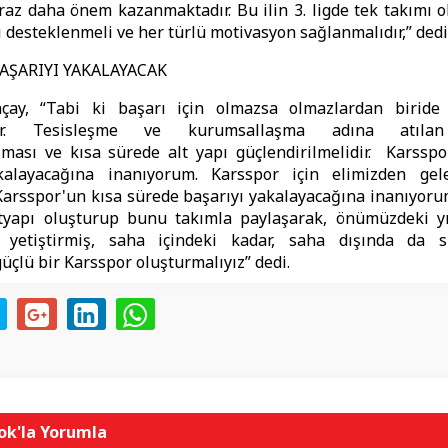
biraz daha önem kazanmaktadır. Bu ilin 3. ligde tek takımı 
ı desteklenmeli ve her türlü motivasyon sağlanmalıdır,” dedi
AŞARIYI YAKALAYACAK
çay, “Tabi ki başarı için olmazsa olmazlardan biride
edir. Tesisleşme ve kurumsallaşma adına atılan
lması ve kısa sürede alt yapı güçlendirilmelidir. Karssp
kalayacağına inanıyorum. Karsspor için elimizden ge
Karsspor'un kısa sürede başarıyı yakalayacağına inanıyoru
ltyapı oluşturup bunu takımla paylaşarak, önümüzdeki yı
 yetiştirmiş, saha içindeki kadar, saha dışında da 
çlü bir Karsspor oluşturmalıyız” dedi.
k'la Yorumla