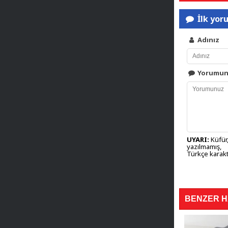
İlk yor
Adınız
Yorumu
UYARI:
Küfür,
yazılmamış,
Türkçe karakt
BENZER 