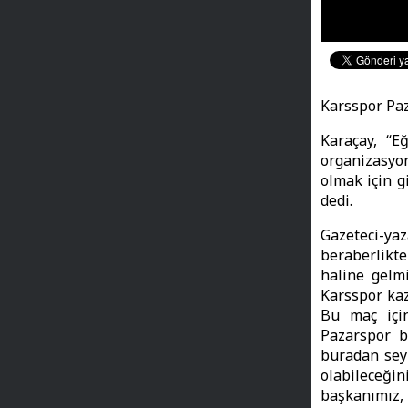
Karsspor Paz
Karaçay, “E
organizasyon
olmak için 
dedi.
Gazeteci-y
beraberlikte
haline gelmi
Karsspor kaz
Bu maç için 
Pazarspor bi
buradan seyi
olabileceği
başkanımız,