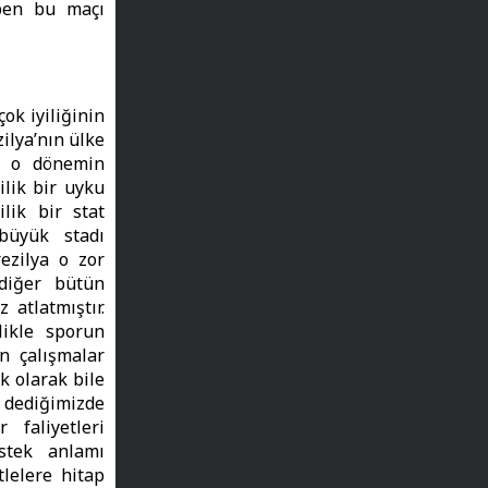
 ben bu maçı
çok iyiliğinin
ilya’nın ülke
, o dönemin
lik bir uyku
lik bir stat
büyük stadı
ezilya o zor
 diğer bütün
atlatmıştır.
ikle sporun
n çalışmalar
ik olarak bile
 dediğimizde
 faliyetleri
stek anlamı
tlelere hitap