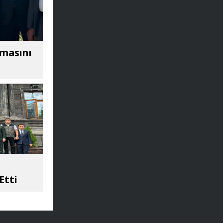
amasını
Etti