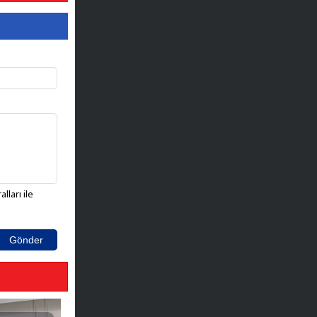
lları ile
Gönder