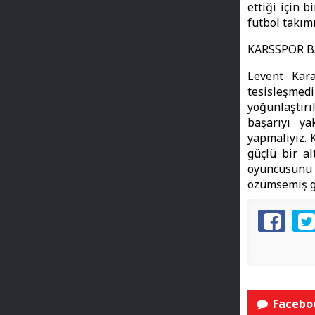
ettiği için 
futbol takım
KARSSPOR B
Levent Kara
tesisleşm
yoğunlaştırı
başarıyı ya
yapmalıyız. 
güçlü bir a
oyuncusunu
özümsemiş gü
Faceboo