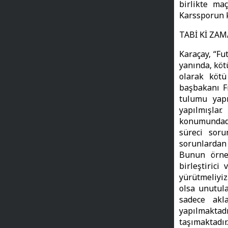
birlikte ma
Karssporun 
TABİ Kİ ZA
Karaçay, “Fut
yanında, köt
olarak köt
başbakanı F
tulumu yapı
yapılmışla
konumundadı
süreci soru
sorunlardan
Bunun örne
birleştiric
yürütmeliyiz.
olsa unutula
sadece akla
yapılmakta
taşımaktadır