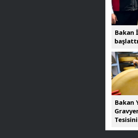
Bakan İ
başlatt
Bakan Y
Gravyer
Tesisini