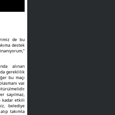
erimiz de bu
takıma destek
inanıyorum,”
ında alınan
da gereklilik
Eğer bu maçı
plasmanı var.
ürülmelidir.
er sayılmaz,
 kadar etkili
iz, belediye
alıp takımla