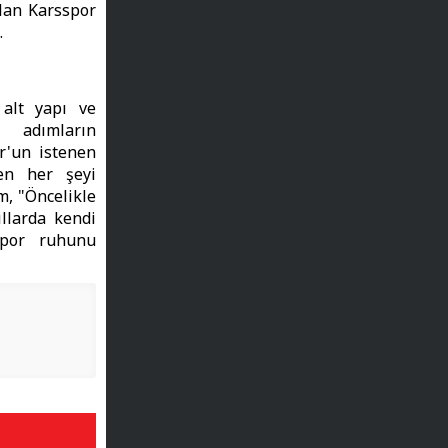
olan Karsspor
.
 alt yapı ve
 adımların
or'un istenen
len her şeyi
m, "Öncelikle
llarda kendi
spor ruhunu