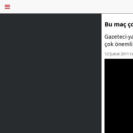
Bu maç ç
Gazeteci-y
çok önemli
12 Şubat 2011 C