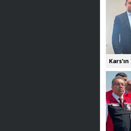
Kars'ın