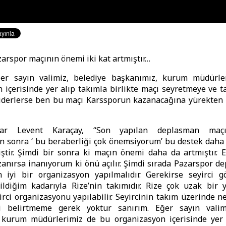
arspor maçının önemi iki kat artmıştır…
ğer sayın valimiz, belediye başkanımız, kurum müdürl
 içerisinde yer alıp takımla birlikte maçı seyretmeye ve 
giderlerse ben bu maçı Karssporun kazanacağına yürekten 
azar Levent Karaçay, “Son yapılan deplasman maç
n sonra ‘ bu beraberliği çok önemsiyorum’ bu destek daha 
ştir. Şimdi bir sonra ki maçın önemi daha da artmıştır. 
anırsa inanıyorum ki önü açılır. Şimdi sırada Pazarspor de
iyi bir organizasyon yapılmalıdır. Gerekirse seyirci göt
ldiğim kadarıyla Rize’nin takımıdır. Rize çok uzak bir y
rci organizasyonu yapılabilir. Seyircinin takım üzerinde ne
ni belirtmeme gerek yoktur sanırım. Eğer sayın valim
 kurum müdürlerimiz de bu organizasyon içerisinde yer 