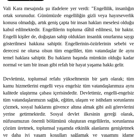
Vali Kara mesajında şu ifadelere yer verdi: "
Engellilik, insanlığın
ortak sorunudur.
Günümüzde e
ngelliliğin gizli veya hayırseverlik
konusu olmadığı, artık geniş çapta bir insan hakları meselesi olduğu
kabul edilmektedir. Engellilerin topluma dâhil edilmesi, bir haktır.
Engelli kişiler de, doğuştan sahip oldukları insanlık onurlarına saygı
gösterilmesi hakkına sahiptir. Engellerinin-özürlerinin sebebi ve
derecesi ne olursa olsun tüm engelliler, tüm vatandaşlar ile aynı
temel haklara sahiptir. Bu hakların başında mümkün olduğu kadar
normal ve tam bir insan gibi refah bir hayat yaşama hakkı gelir.
Devletimiz, toplumsal refahı yükseltmenin bir şartı olarak; tüm
kamu hizmetlerini engelli veya engelsiz tüm vatandaşlarımıza aynı
kalitede ulaştırma çabası içerisindedir. Devletimiz, engelli-engelsiz
tüm vatandaşlarımızın
sağlık
, eğitim, ulaşım ve istihdam sorunlarını
çözmek, sosyal haklarını güvence altına almak gibi asli görevlerini
yerine getirmektedir. Sosyal devlet ilkesinin gereği olarak,
nüfusumuzun önemli bölümünü oluşturan engellilerin, sorunlarına
çözüm üretmek, toplumsal yaşamda etkinlik alanlarını genişletmek
ve daha iyi yaşam koşulları sağlamak ve yaşamını idame