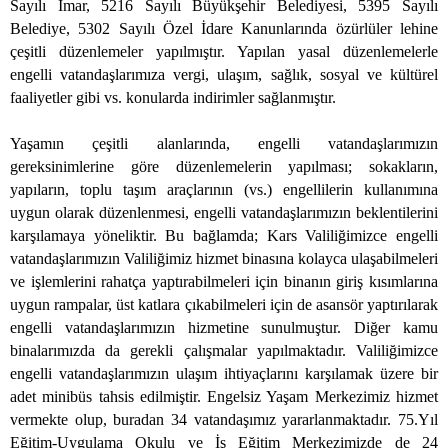
Sayılı İmar, 5216 Sayılı Büyükşehir Belediyesi, 5395 Sayılı
Belediye, 5302 Sayılı Özel İdare Kanunlarında özürlüler lehine
çeşitli düzenlemeler yapılmıştır. Yapılan yasal düzenlemelerle
engelli vatandaşlarımıza vergi, ulaşım, sağlık, sosyal ve kültürel
faaliyetler gibi vs. konularda indirimler sağlanmıştır.
Yaşamın çeşitli alanlarında, engelli vatandaşlarımızın
gereksinimlerine göre düzenlemelerin yapılması; sokakların,
yapıların, toplu taşım araçlarının (vs.) engellilerin kullanımına
uygun olarak düzenlenmesi, engelli vatandaşlarımızın beklentilerini
karşılamaya yöneliktir.
Bu bağlamda; Kars Valiliğimizce engelli
vatandaşlarımızın Valiliğimiz hizmet binasına kolayca ulaşabilmeleri
ve işlemlerini rahatça yaptırabilmeleri için binanın giriş kısımlarına
uygun rampalar, üst katlara çıkabilmeleri için de asansör yaptırılarak
engelli vatandaşlarımızın hizmetine sunulmuştur. Diğer kamu
binalarımızda da gerekli çalışmalar yapılmaktadır. Valiliğimizce
engelli vatandaşlarımızın ulaşım ihtiyaçlarını karşılamak üzere bir
adet minibüs tahsis edilmiştir. Engelsiz Yaşam Merkezimiz hizmet
vermekte olup, buradan 34 vatandaşımız yararlanmaktadır. 75.Yıl
Eğitim-Uygulama Okulu ve İş Eğitim Merkezimizde de 24