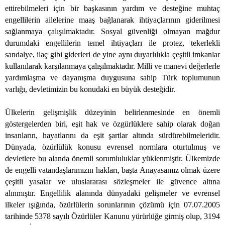
ettirebilmeleri için bir başkasının yardım ve desteğine muhtaç
engellilerin ailelerine maaş bağlanarak ihtiyaçlarının giderilmesi
sağlanmaya çalışılmaktadır. Sosyal güvenliği olmayan mağdur
durumdaki engellilerin temel ihtiyaçları ile protez, tekerlekli
sandalye, ilaç gibi giderleri de yine aynı duyarlılıkla çeşitli imkanlar
kullanılarak karşılanmaya çalışılmaktadır. Milli ve manevi değerlerle
yardımlaşma ve dayanışma duygusuna sahip Türk toplumunun
varlığı, devletimizin bu konudaki en büyük desteğidir.
Ü
lkelerin gelişmişlik düzeyinin belirlenmesinde en önemli
göstergelerden biri, eşit hak ve özgürlüklere sahip olarak doğan
insanların, hayatlarını da eşit şartlar altında sürdürebilmeleridir.
Dünyada, özürlülük konusu evrensel normlara oturtulmuş ve
devletlere bu alanda önemli sorumluluklar yüklenmiştir. Ülkemizde
de engelli vatandaşlarımızın hakları, başta Anayasamız olmak üzere
çeşitli yasalar ve uluslararası sözleşmeler ile güvence altına
alınmıştır. Engellilik alanında dünyadaki gelişmeler ve evrensel
ilkeler ışığında, özürlülerin sorunlarının çözümü için 07.07.2005
tarihinde 5378 sayılı Özürlüler Kanunu yürürlüğe girmiş olup, 3194