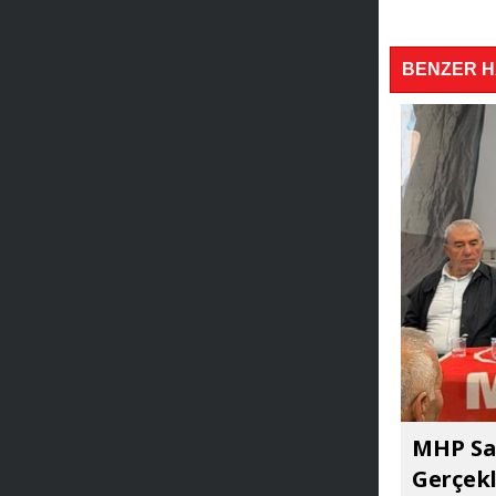
BENZER 
MHP Sar
Gerçekl