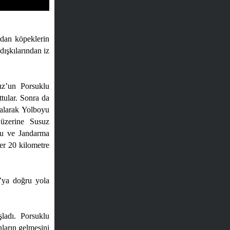
rdan köpeklerin
ışkılarından iz
suz’un Porsuklu
tular. Sonra da
 alarak Yolboyu
 üzerine Susuz
lu ve Jandarma
ler 20 kilometre
u’ya doğru yola
ladı. Porsuklu
ların gelmesini