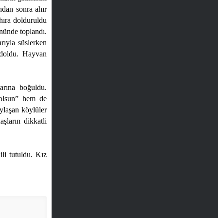
ndan sonra ahır
hıra dolduruldu
nünde toplandı.
arıyla süslerken
 doldu. Hayvan
arına boğuldu.
 olsun” hem de
ylaşan köylüler
şların dikkatli
li tutuldu. Kız