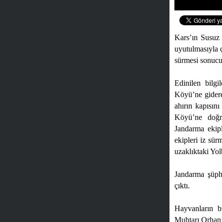
Kars’ın Susuz 
uyutulmasıyla 
sürmesi sonuc
Edinilen bilgi
Köyü’ne gidere
ahırın kapısın
Köyü’ne doğru
Jandarma ekip
ekipleri iz sür
uzaklıktaki Yo
Jandarma şüphe
çıktı.
Hayvanların b
Muhtarı Orhan 