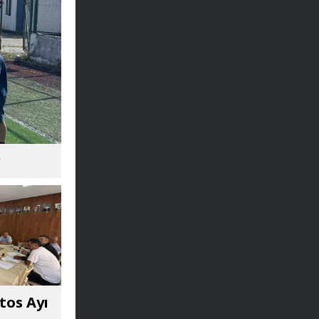
r
tos Ayı