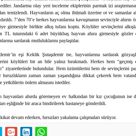
ediler. Jandarma olay yeri inceleme ekiplerinin parmak izi araştırması
ndan temizlendi. Hayvanların aç olma ihtimali üzerine ot ve samanlar a
dırıldı. 7’den 70’e herkes hayvanlarına kavuşmanın sevinciyle ahırın ö
e girmesiyle birlikte alkış tufanı koptu. Köylüler sevinçlerini alkışl
in TL tutarındaki 6 adet büyükbaş hayvan ahıra girmesiyle gözler
larına sarılarak mutluluklarını paylaştılar.
demir’in eşi Keklik Şutaşdemir ise, hayvanlarına sarılarak gözyaşl
erini köylüleri bir an bile yalnız bırakmadı. Herkes hem “geçmiş
” ziyaretlerinde bulundular. Hem üzüntülerini hem de sevinçlerini pa
 hırsızlıkların zaman zaman yaşandığına dikkat çekerek hem vatanda
 yetkililerin önlem almasını istediler.
 hayvanları ahırda göremeyen ev halkından bir kız çocuğunun ise di
rı eşliğinde bir araca bindirilerek hastaneye gönderildi.
ahkikat devam ederken, hırsızları yakalama çalışmaları sürüyor.