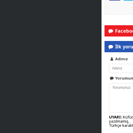
Faceboo
İlk yor
Adınız
Yorumu
UYARI:
Küfür,
yazılmamış,
Türkçe karakt