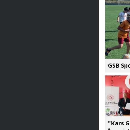
GSB Spo
"Kars G