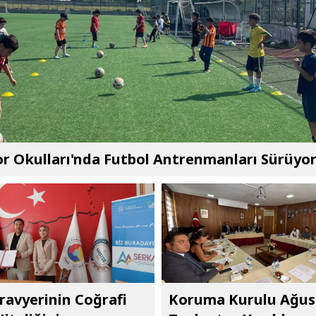
r Okulları'nda Futbol Antrenmanları Sürüyo
ravyerinin Coğrafi
Koruma Kurulu Ağus