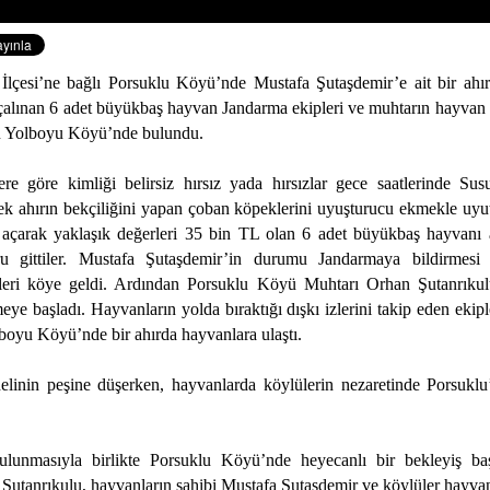
İlçesi’ne bağlı Porsuklu Köyü’nde Mustafa Şutaşdemir’e ait bir ahı
çalınan 6 adet büyükbaş hayvan Jandarma ekipleri ve muhtarın hayvan d
u Yolboyu Köyü’nde bulundu.
lere göre kimliği belirsiz hırsız yada hırsızlar gece saatlerinde Su
k ahırın bekçiliğini yapan çoban köpeklerini uyuşturucu ekmekle uyut
ı açarak yaklaşık değerleri 35 bin TL olan 6 adet büyükbaş hayvanı
 gittiler. Mustafa Şutaşdemir’in durumu Jandarmaya bildirmesi
leri köye geldi. Ardından Porsuklu Köyü Muhtarı Orhan Şutanrıku
meye başladı. Hayvanların yolda bıraktığı dışkı izlerini takip eden ekip
lboyu Köyü’nde bir ahırda hayvanlara ulaştı.
linin peşine düşerken, hayvanlarda köylülerin nezaretinde Porsukl
ulunmasıyla birlikte Porsuklu Köyü’nde heyecanlı bir bekleyiş baş
Şutanrıkulu, hayvanların sahibi Mustafa Şutaşdemir ve köylüler hayvan