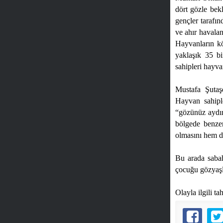
dört gözle bekl
gençler tarafı
ve ahır havalan
Hayvanların köy
yaklaşık 35 b
sahipleri hayvan
Mustafa Şutaş
Hayvan sahipl
“gözünüz aydın
bölgede benzer
olmasını hem de
Bu arada sabah
çocuğu gözyaşla
Olayla ilgili t