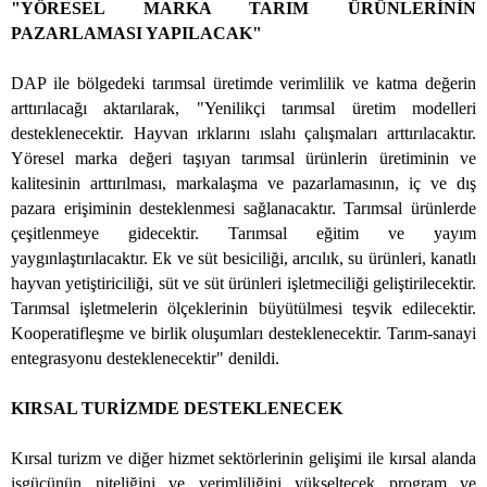
"YÖRESEL MARKA TARIM ÜRÜNLERİNİN
PAZARLAMASI YAPILACAK"
DAP ile bölgedeki tarımsal üretimde verimlilik ve katma değerin
arttırılacağı aktarılarak, "Yenilikçi tarımsal üretim modelleri
desteklenecektir. Hayvan ırklarını ıslahı çalışmaları arttırılacaktır.
Yöresel marka değeri taşıyan tarımsal ürünlerin üretiminin ve
kalitesinin arttırılması, markalaşma ve pazarlamasının, iç ve dış
pazara erişiminin desteklenmesi sağlanacaktır. Tarımsal ürünlerde
çeşitlenmeye gidecektir. Tarımsal eğitim ve yayım
yaygınlaştırılacaktır. Ek ve süt besiciliği, arıcılık, su
ürünleri, kanatlı
hayvan yetiştiriciliği, süt ve süt ürünleri işletmeciliği geliştirilecektir.
Tarımsal işletmelerin ölçeklerinin büyütülmesi teşvik edilecektir.
Kooperatifleşme ve birlik oluşumları desteklenecektir. Tarım-sanayi
entegrasyonu desteklenecektir" denildi.
KIRSAL TURİZMDE DESTEKLENECEK
Kırsal turizm ve diğer hizmet sektörlerinin gelişimi ile kırsal alanda
işgücünün niteliğini ve verimliliğini yükseltecek program ve