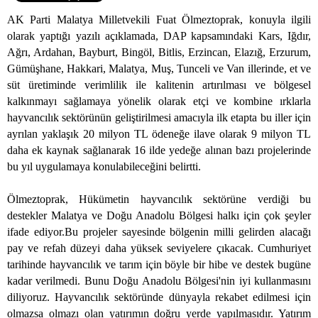
A
K Parti Malatya Milletvekili Fuat Ölmeztoprak, konuyla ilgili
olarak yaptığı yazılı açıklamada, DAP kapsamındaki Kars, Iğdır,
Ağrı, Ardahan, Bayburt, Bingöl, Bitlis, Erzincan, Elazığ, Erzurum,
Gümüşhane, Hakkari, Malatya, Muş, Tunceli ve Van illerinde, et ve
süt üretiminde verimlilik ile kalitenin artırılması ve bölgesel
kalkınmayı sağlamaya yönelik olarak etçi ve kombine ırklarla
hayvancılık sektörünün geliştirilmesi amacıyla ilk etapta bu iller için
ayrılan yaklaşık 20 milyon TL ödeneğe ilave olarak 9 milyon TL
daha ek kaynak sağlanarak 16 ilde yedeğe alınan bazı projelerinde
bu yıl uygulamaya konulabileceğini belirtti.
Ölmeztoprak, Hükümetin hayvancılık sektörüne verdiği bu
destekler Malatya ve Doğu Anadolu Bölgesi halkı için çok şeyler
ifade ediyor.Bu projeler sayesinde bölgenin milli gelirden alacağı
pay ve refah düzeyi daha yüksek seviyelere çıkacak. Cumhuriyet
tarihinde hayvancılık ve tarım için böyle bir hibe ve destek bugüne
kadar verilmedi. Bunu Doğu Anadolu Bölgesi'nin iyi kullanmasını
diliyoruz. Hayvancılık sektöründe dünyayla rekabet edilmesi için
olmazsa olmazı olan yatırımın doğru yerde yapılmasıdır. Yatırım