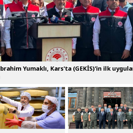
brahim Yumaklı, Kars'ta (GEKİS)'in ilk uygul
ı