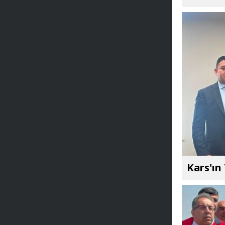
Kars'ın