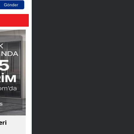
Gönder
eri