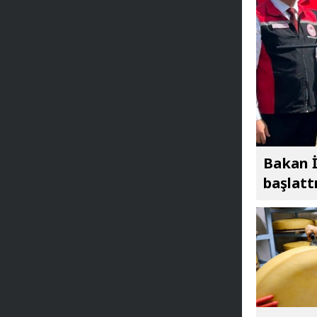
Bakan İ
başlatt