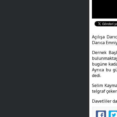
Açılışa Dar
Darıca Emniy
Dernek Başk
bulunmaktay
bugüne kadar
Ayrıca bu gü
dedi.
Selim Kayma
telgraf çeke
Davetliler d