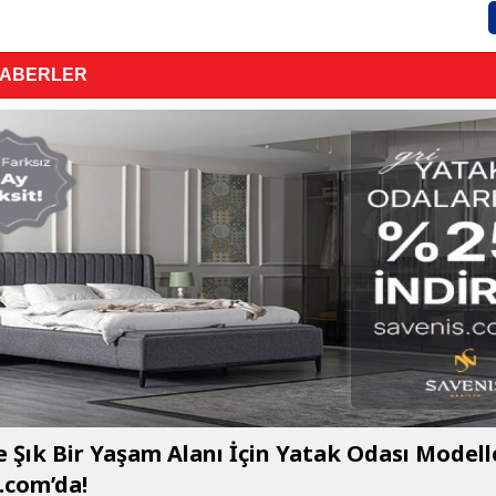
HABERLER
e Şık Bir Yaşam Alanı İçin Yatak Odası Modell
.com’da!