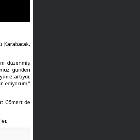
ü Karabacak,
ini düzenmiş
ğumuz günden
ımız artıyor.
r ediyorum.”
at Cömert de
er.