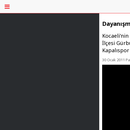
Dayanışm
Kocaeli'nin
İlçesi Gürb
Kapalıspor 
30 Ocak 2011 Pa