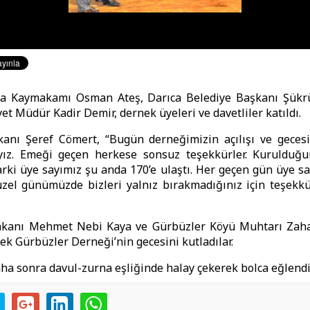
ıca Kaymakamı Osman Ateş, Darıca Belediye Başkanı Şükr
et Müdür Kadir Demir, dernek üyeleri ve davetliler katıldı.
anı Şeref Cömert, “Bugün derneğimizin açılışı ve geces
ız. Emeği geçen herkese sonsuz teşekkürler. Kuruldu
ki üye sayımız şu anda 170’e ulaştı. Her geçen gün üye say
zel günümüzde bizleri yalnız bırakmadığınız için teşekkü
kanı Mehmet Nebi Kaya ve Gürbüzler Köyü Muhtarı Zah
rek Gürbüzler Derneği’nin gecesini kutladılar.
aha sonra davul-zurna eşliğinde halay çekerek bolca eğlendil