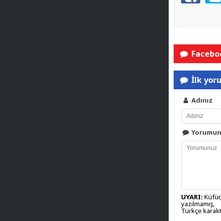
Faceboo
İlk yor
Adınız
Yorumu
UYARI:
Küfür,
yazılmamış,
Türkçe karakt