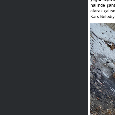
halinde şah
olarak çalış
Kars Belediy