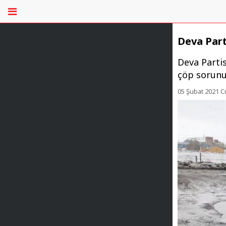
Deva Part
Deva Partis
çöp sorunun
05 Şubat 2021 C