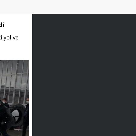
di
i yol ve