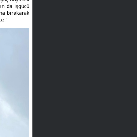
ın da işgücü
na bırakarak
uz."