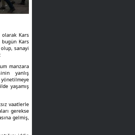
i olarak Kars
a bugün Kars
 olup, sanayi
.
uğum manzara
inin yanlış
 yönetilmeye
ilde yaşamış
sız vaatlerle
aları gerekse
sına gelmiş,