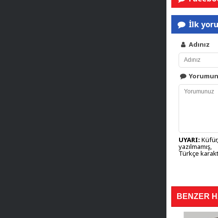
İlk yor
Adınız
Yorumu
UYARI:
Küfür,
yazılmamış,
Türkçe karakt
BENZER 