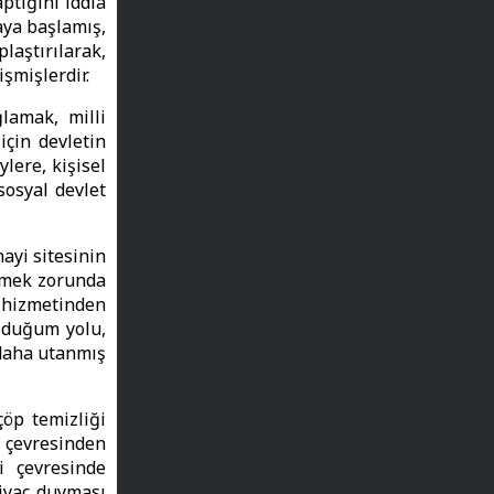
tığını iddia
aya başlamış,
aştırılarak,
şmişlerdir.
lamak, milli
için devletin
lere, kişisel
osyal devlet
ayi sitesinin
tmek zorunda
l hizmetinden
olduğum yolu,
 daha utanmış
çöp temizliği
e çevresinden
i çevresinde
tiyaç duyması