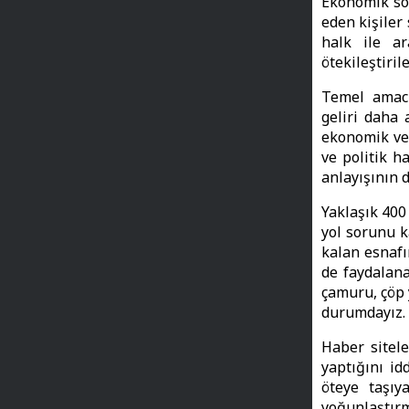
Ekonomik so
eden kişiler
halk ile ar
ötekileştiri
Temel amacı
geliri daha 
ekonomik ve 
ve politik h
anlayışının d
Yaklaşık 400
yol sorunu 
kalan esnafı
de faydalana
çamuru, çöp 
durumdayız.
Haber sitele
yaptığını id
öteye taşıy
yoğunlaştırm