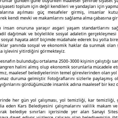
runlar günden güne büyürken maalesef şehirde siyaset yap
 siyaseti toplum için değil kendileri ve yandaşları için yapm
alarına aşılması güç mesafeler girmiş, insanlar kutupl
lerek kendi mevki ve makamlarını sağlama alma çabasına giri
 insan onuruna yaraşır asgari yaşam standartlarını sağ
adil dağıtmak ve böylelikle sosyal adaletin gerçekleşmesi 
sosyal hayata aktif biçimde müdahale ederek bu yolla birey
aklar yanında sosyal ve ekonomik haklar da sunmak olan s
a işlevini yitirdiğini görmekteyiz.
 esnafın bulunduğu ortalama 2500-3000 kişinin çalıştığı san
kangren halini almış olup ekonomik sorunlarla mücadele e
mız, maalesef belediyelerinin temel görevlerinden olan yo
maz duruma gelmiştir. Fotoğraflarını sizlerle paylaşmış 
yığınlarını gördüğümüzde insanlık adına maalesef bir kez
rinde her gün yol çalışması, yol temizliği, kar temizliği, 
dia eden Kars Belediyesini çalışmalarını valilik makam v
arak belediye sınırları içerisinde yer alan Sanayi Sites
aya davet ediyor, yüzlerce çalışanı olan belediyemizin ih