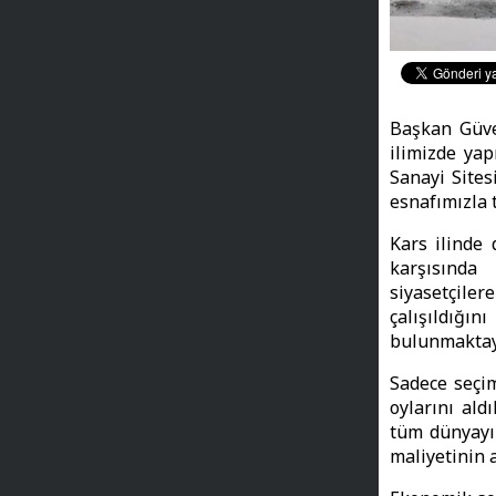
Başkan Güven
ilimizde ya
Sanayi Sites
esnafımızla 
Kars ilinde
karşısında
siyasetçile
çalışıldığı
bulunmaktay
Sadece seçim
oylarını ald
tüm dünyayı 
maliyetinin 