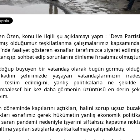
 Özen, konu ile ilgili şu açıklamayı yaptı : "Deva Partis
pmış olduğumuz teşkilatlanma çalışmalarımız kapsamınd
i’nde faaliyet gösteren esnaflar tarafımızca ziyaret edilmiş
tanışıp, sohbet edip sorunlarını dinleme fırsatımız olmuştur
 doğup büyüyen bir vatandaş olarak bugün görmüş old
 kadim şehrimizde yaşayan vatandaşlarımızın irades
re teslim edildiğini, yanlış politikalarla ne şekilde
nı maalesef bir kez daha görmenin üzüntüsü en derin şek
ım.
 döneminde kapılarını açtıkları, halini sorup uçsuz bucak
ıkları esnafımız gerek hükümetin yanlış ekonomik politik
saran pandemi nedeniyle işyerini siftahsız kapatma nokta
altına yapılan satışlarla ayakta kalmaya çalışmaktadır.