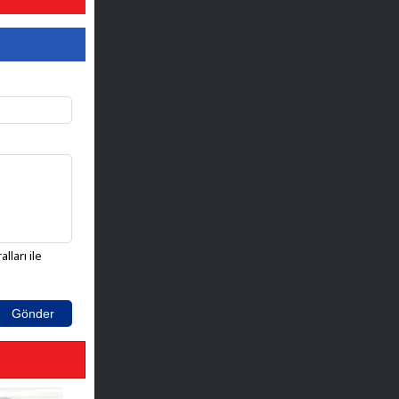
lları ile
Gönder