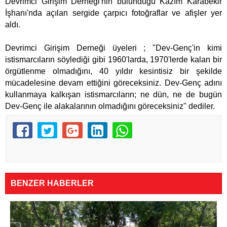
Devrimci Girişim Derneği'nin bulunduğu Kazım Karabekir
İşhanı'nda açılan sergide çarpıcı fotoğraflar ve afişler yer
aldı.
Devrimci Girişim Derneği üyeleri ; "Dev-Genç'in kimi
istismarcıların söylediği gibi 1960'larda, 1970'lerde kalan bir
örgütlenme olmadığını, 40 yıldır kesintisiz bir şekilde
mücadelesine devam ettiğini göreceksiniz. Dev-Genç adını
kullanmaya kalkışan istismarcıların; ne dün, ne de bugün
Dev-Genç ile alakalarının olmadığını göreceksiniz" dediler.
BENZER HABERLER