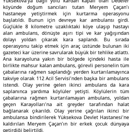
Yüksekova'ya bağlı yolu kardan kapalı olan Dedeler
köyünde doğum sancıları tutan Meryem Çaçan'ı
hastaneye yetiştirmek için kurtarma operasyonu
başlatıldı. Bunun için devreye kar ambulansı girdi.
Güçlükle 8 kilometre uzaklıktaki köye ulaşıp hastayı
alan ambulans, dönüşte aşırı tipi ve kar yağışından
dolayı yoldan çıkarak kara saplandı. Bu sırada
operasyonu takip etmek için araç üstünde bulunan iki
gazeteci kar üzerine savrularak büyük bir tehlike atlattı.
Ana karayoluna yakın bir bölgede içindeki hasta ile
birlikte mahsur kalan ambulans, görevli personelin tüm
çabalarına rağmen saplandığı yerden kurtarılamayınca
takviye olarak 112 Acil Servisi'nden başka bir ambulans
istendi. Olay yerine gelen ikinci ambulans da kara
saplanınca yardıma köylüler yetişti. Köylülerin tüm
çabalarına rağmen kurtarılamayan ambulans, yoldan
geçen Karayolları'na ait greyder tarafından halat
bağlanarak çıkarıldı. Olay yerine çağrılan ikinci bir
ambulansa bindirilerek Yüksekova Devlet Hastanesi'ne
kaldırılan Meryem Çaçan'ın bir erkek çocuk dünyaya
getirdiği belirtildi.