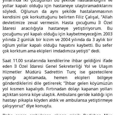
yıllarında iki çocuğunun bu şekilde hastalandığını ve
yollar kapalı olduğu için hastaneye ulaştıramadıklarını
söyledi. Oğlunun da aynı şekilde hastalanmasının
kendisini çok korkuttuğunu belirten Filiz Çalışal, "Allah
devletimize zeval vermesin. Hasta çocuğumu İl Özel
İdaresi aracılığıyla hastaneye yetiştiriyorum. Bu
çocuğumu yol kapalı olduğu için kaybetmeyeceğim. 2003
yılında 2 günlük bir kızım ve 2004 yılında da 3 aylık bir
oğlum yollar kapalı olduğu hayatını kaybetti. Bu sefer
çok korktum ama ekipleri imdadımıza yetişti" dedi.
Saat 11.00 sıralarında kendilerine ihbar geldiğini ifade
eden İl Özel İdaresi Genel Sekreterliği Yol ve Ulaşım
Hizmetler Müdürü Sadrettin Tunç ise gazetecilere
yaptığı açıklamada, hemen ekipleri bölgeye
gönderdiklerini dile getirerek; "İhbar gelen köyümüzün
yol kısmen kapalıydı. Fırtınadan dolayı kapanan yolları
açtıktan sonra köye ulaştık. Ambulans geride kaldığı için
hastayı pikapla köyden aldık ve ambulansa yetiştirmeye
çalışıyoruz" diye konuştu.