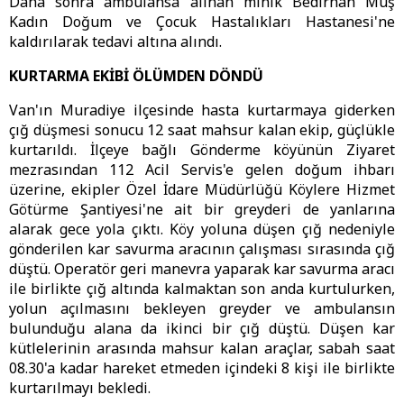
Daha sonra ambulansa alınan minik Bedirhan Muş
Kadın Doğum ve Çocuk Hastalıkları Hastanesi'ne
kaldırılarak tedavi altına alındı.
KURTARMA EKİBİ ÖLÜMDEN DÖNDÜ
Van'ın Muradiye ilçesinde hasta kurtarmaya giderken
çığ düşmesi sonucu 12 saat mahsur kalan ekip, güçlükle
kurtarıldı. İlçeye bağlı Gönderme köyünün Ziyaret
mezrasından 112 Acil Servis'e gelen doğum ihbarı
üzerine, ekipler Özel İdare Müdürlüğü Köylere Hizmet
Götürme Şantiyesi'ne ait bir greyderi de yanlarına
alarak gece yola çıktı. Köy yoluna düşen çığ nedeniyle
gönderilen kar savurma aracının çalışması sırasında çığ
düştü. Operatör geri manevra yaparak kar savurma aracı
ile birlikte çığ altında kalmaktan son anda kurtulurken,
yolun açılmasını bekleyen greyder ve ambulansın
bulunduğu alana da ikinci bir çığ düştü. Düşen kar
kütlelerinin arasında mahsur kalan araçlar, sabah saat
08.30'a kadar hareket etmeden içindeki 8 kişi ile birlikte
kurtarılmayı bekledi.