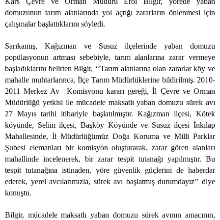
Kars Çevre ve Orman Müdürü Erol Bilgir, yörede yaban
domuzunun tarım alanlarında yol açtığı zararların önlenmesi için
çalışmalar başlattıklarını söyledi.
Sarıkamış, Kağızman ve Susuz ilçelerinde yaban domuzu
popülasyonun artması sebebiyle, tarım alanlarına zarar vermeye
başladıklarını belirten Bilgir, ‘’Tarım alanlarına olan zararlar köy ve
mahalle muhtarlarınca, İlçe Tarım Müdürlüklerine bildirilmiş. 2010-
2011 Merkez Av Komisyonu kararı gereği, İl Çevre ve Orman
Müdürlüğü yetkisi ile mücadele maksatlı yaban domuzu sürek avı
27 Mayıs tarihi itibariyle başlatılmıştır. Kağızman ilçesi, Kötek
köyünde, Selim ilçesi, Başköy Köyünde ve Susuz ilçesi İnkılap
Mahallesinde, İl Müdürlüğümüz Doğa Koruma ve Milli Parklar
Şubesi elemanları bir komisyon oluşturarak, zarar gören alanları
mahallinde incelenerek, bir zarar tespit tutanağı yapılmıştır. Bu
tespit tutanağına istinaden, yöre güvenlik güçlerini de haberdar
ederek, yerel avcılarımızla, sürek avı başlatmış durumdayız’’ diye
konuştu.
Bilgir, mücadele maksatlı yaban domuzu sürek avının amacının,