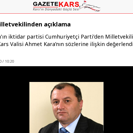
lletvekilinden açıklama
ın iktidar partisi Cumhuriyetçi Parti'den Milletvekil
ars Valisi Ahmet Kara’nın sözlerine ilişkin değerlen
 / 10:20