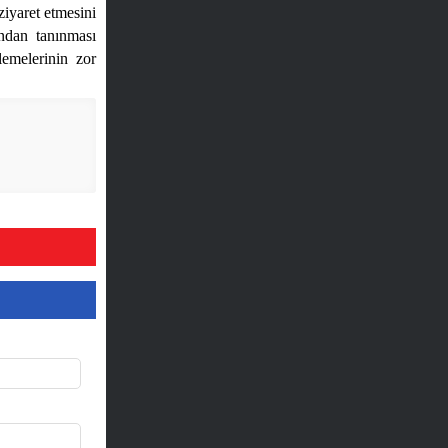
ziyaret etmesini
ndan tanınması
lemelerinin zor