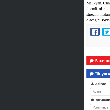
Melikyan, Clint
önemli olarak
sürecini hızla
olacağını söyle
Faceboo
İlk yor
Adınız
Yorumu