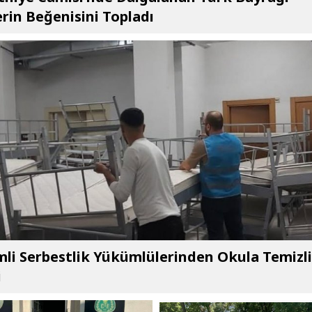
rin Beğenisini Topladı
li Serbestlik Yükümlülerinden Okula Temizl
i