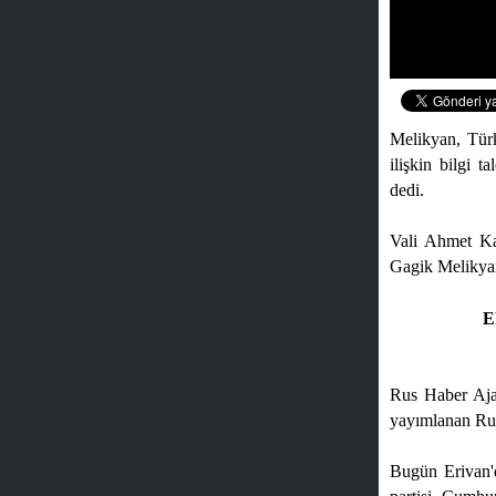
Melikyan, Türki
ilişkin bilgi 
dedi.
Vali Ahmet K
Gagik Melikyan
E
Rus Haber Ajan
yayımlanan Rusç
Bugün Erivan'd