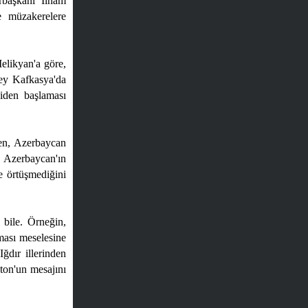
rbaşkanı İlham
e müzakerelere
elikyan'a göre,
ney Kafkasya'da
niden başlaması
men, Azerbaycan
, Azerbaycan'ın
e örtüşmediğini
 bile. Örneğin,
ması meselesine
ğdır illerinden
nton'un mesajını