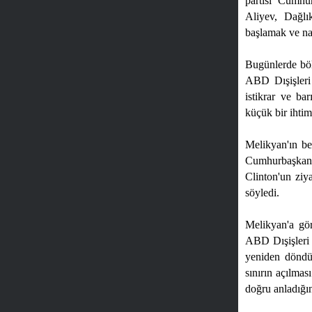
partisi Cumhu
Aliyev, Dağlı
başlamak ve nas
Bugünlerde böl
ABD Dışişleri 
istikrar ve bar
küçük bir ihtim
Melikyan'ın be
Cumhurbaşkanı 
Clinton'un ziy
söyledi.
Melikyan'a gör
ABD Dışişleri 
yeniden döndü.
sınırın açılmas
doğru anladığın