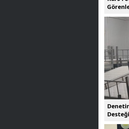
Görenle
Denetim
Desteğ