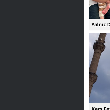
Yalnız D
Kars Fe