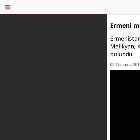
Ermeni mi
Ermenistan'
Melikyan, K
bulundu.
09 Temmuz 2010