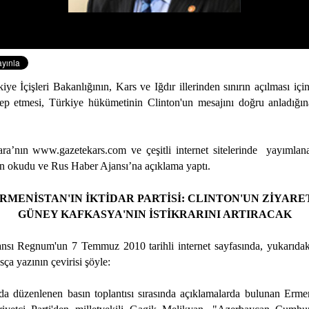
ye İçişleri Bakanlığının, Kars ve Iğdır illerinden sınırın açılması içi
talep etmesi, Türkiye hükümetinin Clinton'un mesajını doğru anladığına
ara’nın
www.gazetekars.com
ve çeşitli internet sitelerinde yayımlan
 okudu ve Rus Haber Ajansı’na açıklama yaptı.
RMENİSTAN'IN İKTİDAR PARTİSİ: CLINTON'UN ZİYARE
GÜNEY KAFKASYA'NIN İSTİKRARINI ARTIRACAK
sı Regnum'un 7 Temmuz 2010 tarihli internet sayfasında, yukarıdaki
a yazının çevirisi şöyle:
a düzenlenen basın toplantısı sırasında açıklamalarda bulunan Ermeni