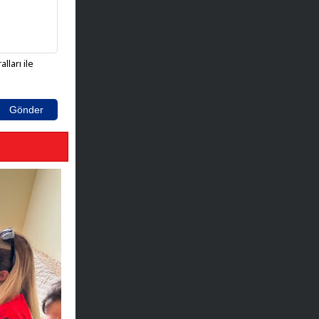
lları ile
Gönder