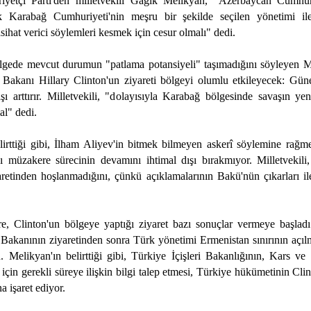
riyetçi Parti'den milletvekili Gagik Melikyan, "Azerbaycan Cumhu
k Karabağ Cumhuriyeti'nin meşru bir şekilde seçilen yönetimi il
ihat verici söylemleri kesmek için cesur olmalı" dedi.
gede mevcut durumun "patlama potansiyeli" taşımadığını söyleyen M
Bakanı Hillary Clinton'un ziyareti bölgeyi olumlu etkileyecek: Gü
ışı arttırır. Milletvekili, "dolayısıyla Karabağ bölgesinde savaşın ye
al" dedi.
lirttiği gibi, İlham Aliyev'in bitmek bilmeyen askerî söylemine rağ
müzakere sürecinin devamını ihtimal dışı bırakmıyor. Milletvekili
aretinden hoşlanmadığını, çünkü açıklamalarının Bakü'nün çıkarları il
e, Clinton'un bölgeye yaptığı ziyaret bazı sonuçlar vermeye başladı
Bakanının ziyaretinden sonra Türk yönetimi Ermenistan sınırının açıl
 Melikyan'ın belirttiği gibi, Türkiye İçişleri Bakanlığının, Kars ve I
ı için gerekli süreye ilişkin bilgi talep etmesi, Türkiye hükümetinin Cli
a işaret ediyor.