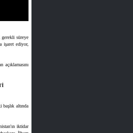
n gerekli süreye
 işaret ediyor,
an açıklamasını
Tİ
 başlık altında
stan'ın iktidar