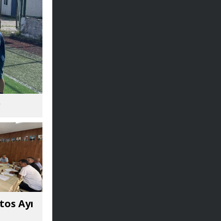
r
tos Ayı