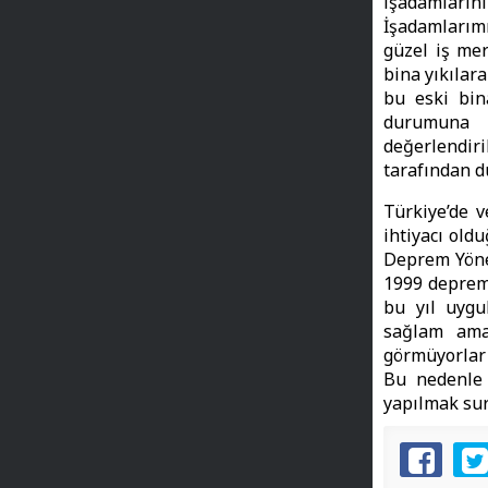
işadamların
İşadamlarımı
güzel iş mer
bina yıkılar
bu eski bin
durumuna g
değerlendiri
tarafından d
Türkiye’de v
ihtiyacı old
Deprem Yönet
1999 depremi
bu yıl uygu
sağlam ama
görmüyorlar 
Bu nedenle 
yapılmak sure