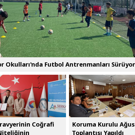
r Okulları'nda Futbol Antrenmanları Sürüyo
ravyerinin Coğrafi
Koruma Kurulu Ağus
Niteliğinin
Toplantısı Yapıldı