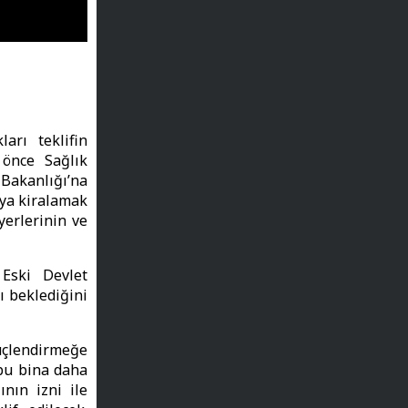
arı teklifin
 önce Sağlık
Bakanlığı’na
eya kiralamak
yerlerinin ve
Eski Devlet
ı beklediğini
güçlendirmeğe
 bu bina daha
ının izni ile