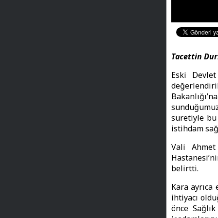
Tacettin Du
Eski Devlet
değerlendir
Bakanlığı’n
sunduğumuz t
suretiyle bu
istihdam sağ
Vali Ahmet
Hastanesi’ni
belirtti.
Kara ayrıca 
ihtiyacı old
önce Sağlık 