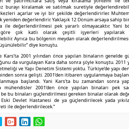
ın ve yatırımcılara satış veya kiralama yöntemi ile tekl
z burayı kiralamak ve satılmak suretiyle değerlendirebil
kezleri açarlar ve iyi bir şekilde değerlendirirler. Muht
ak yeniden değerlendirir. Yaklaşık 12 Dönüm arsaya sahip bi
a ile değerlendirilmesi pek yararlı olmayacaktır. Yani b
öre çok katlı olarak çeşitli işyerleri yapılarak
lebilir. Ayrıca bu bölgenin meydan olarak değerlendirilmes
üşünülebilir.” diye konuştu.
e Kars’ta 2001 yılından önce yapılan binaların genelde g
uğunu da vurgulayan Kara daha sonra şöyle konuştu. 2011 
meliği ve Yapı Denetim Sistemi yoktu. Türkiye’de yapı de
nden sonra gelişti. 2001’den itibaren uygulanmaya başland
lanmaya başlandı. Yani Kars’ta bu zamandan sonra yap
 mühendisler 2001’den önce yapılan binaları pek sa
be bu binaları güçlendirilmesi gereken binalar olarak değer
Eski Devlet Hastanesi de ya güçlendirilecek yada yıkıl
ti ile değerlendirilecek.”