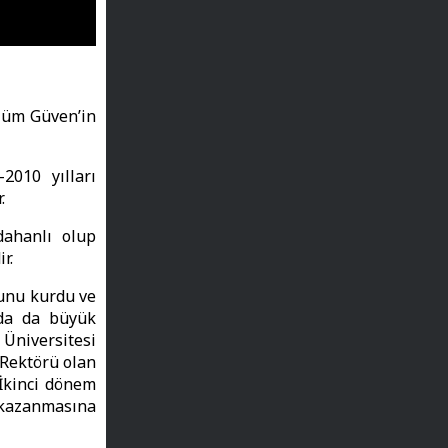
lüm Güven’in
2010 yılları
r.
dahanlı olup
ir.
unu kurdu ve
nda da büyük
Üniversitesi
 Rektörü olan
İkinci dönem
 kazanmasına