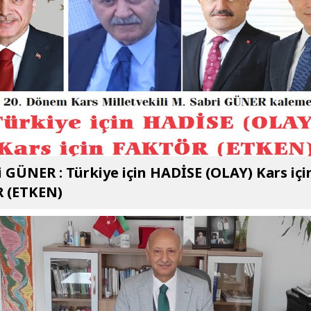
i GÜNER : Türkiye için HADİSE (OLAY) Kars içi
 (ETKEN)