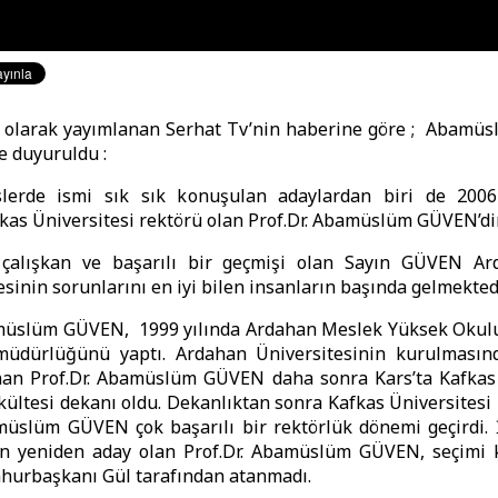
l olarak yayımlanan Serhat Tv’nin haberine göre ; Abamüs
le duyuruldu :
islerde ismi sık sık konuşulan adaylardan biri de 2006-
kas Üniversitesi rektörü olan Prof.Dr. Abamüslüm GÜVEN’di
çalışkan ve başarılı bir geçmişi olan Sayın GÜVEN Ar
sinin sorunlarını en iyi bilen insanların başında gelmekted
amüslüm GÜVEN, 1999 yılında Ardahan Meslek Yüksek Okul
üdürlüğünü yaptı. Ardahan Üniversitesinin kurulması
an Prof.Dr. Abamüslüm GÜVEN daha sonra Kars’ta Kafkas 
kültesi dekanı oldu. Dekanlıktan sonra Kafkas Üniversitesi
müslüm GÜVEN çok başarılı bir rektörlük dönemi geçirdi. 
çin yeniden aday olan Prof.Dr. Abamüslüm GÜVEN, seçimi
urbaşkanı Gül tarafından atanmadı.