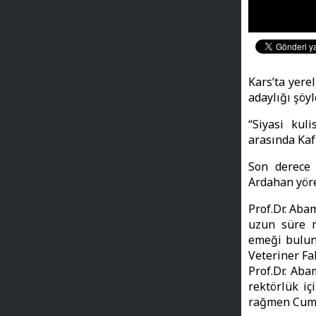
Kars’ta yere
adaylığı şöy
“Siyasi kul
arasında Kaf
Son derece 
Ardahan yöre
Prof.Dr. Ab
uzun süre m
emeği bulun
Veteriner Fa
Prof.Dr. Aba
rektörlük i
rağmen Cumh