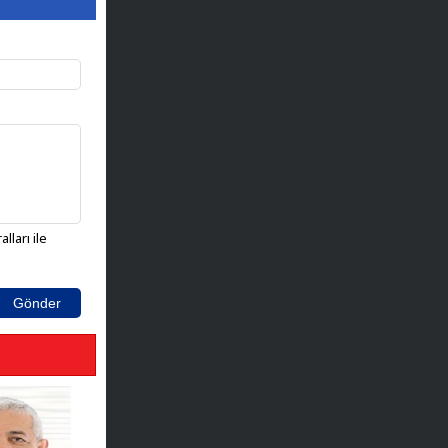
lları ile
Gönder