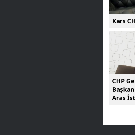
Kars CH
CHP Gen
Başkan 
Aras İst