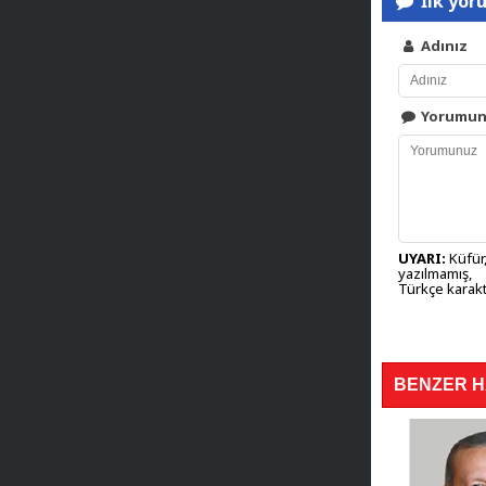
İlk yor
Adınız
Yorumu
UYARI:
Küfür,
yazılmamış,
Türkçe karakt
BENZER 