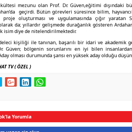
kültesi mezunu olan Prof. Dr. Güven,eğitimi dışındaki bü
han’da geçirdi. Bütün görevleri süresince bilim, hayvancıl
a proje oluşturması ve uygulamasında çığır yaratan S
 olarak da; yıllardır gelişmede durağanlık gösteren Ardah
k isim diye de nitelendirilmektedir.
eleci kişiliği ile tanınan, başarılı bir idari ve akademik 
Dr. Güven; bölgenin sorunlarını en iyi bilen insanlardan
. Aday olması durumunda şansı en yüksek aday olduğu düşün
AT TV ( ÖZEL )
k'la Yorumla