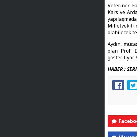
Veteriner Fa
Kars ve Arda
yapılaşmad
Milletvekili
olabilecek te
Aydın, mücad
olan Prof. 
gösteriliyor
HABER : SERH
Faceboo