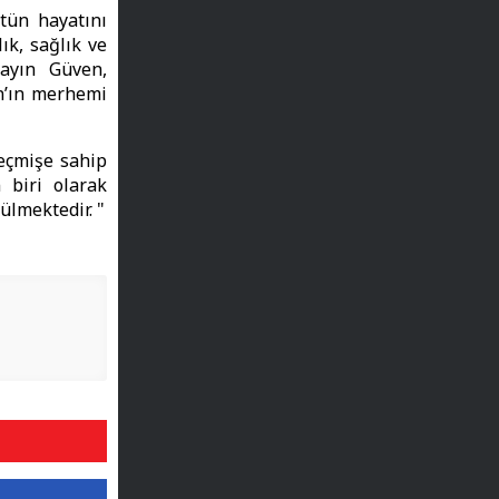
tün hayatını
ık, sağlık ve
ayın Güven,
an’ın merhemi
geçmişe sahip
 biri olarak
ülmektedir. "