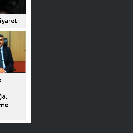
iyaret
e
ğa,
ime