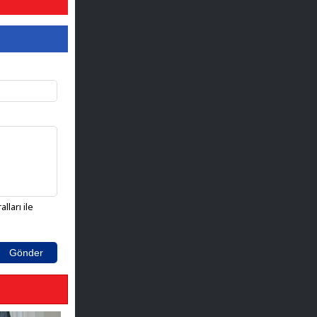
lları ile
Gönder