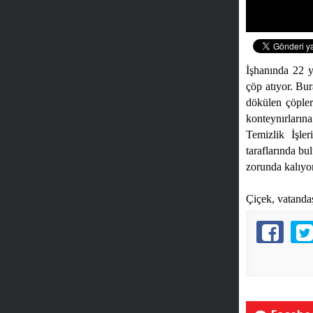
İşhanında 22 y
çöp atıyor. Bur
dökülen çöpler
konteynırlarına
Temizlik İşle
taraflarında bu
zorunda kalıyor
Çiçek, vatandaş