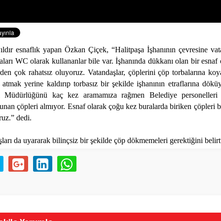
ıldır esnaflık yapan Özkan Çiçek, “Halitpaşa İşhanının çevresine vata
aları WC olarak kullananlar bile var. İşhanında dükkanı olan bir esnaf 
den çok rahatsız oluyoruz. Vatandaşlar, çöplerini çöp torbalarına ko
 atmak yerine kaldırıp torbasız bir şekilde işhanının etraflarına dökü
ri Müdürlüğünü kaç kez aramamıza rağmen Belediye personelleri 
lunan çöpleri almıyor. Esnaf olarak çoğu kez buralarda biriken çöpleri b
uz.” dedi.
ları da uyararak bilinçsiz bir şekilde çöp dökmemeleri gerektiğini belirtt