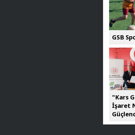
GSB Spo
"Kars G
İşaret 
Güçlend