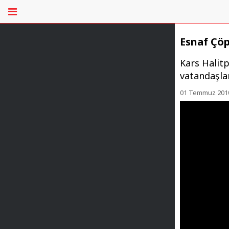
Esnaf Çöp
Kars Halitp
vatandaşlar
01 Temmuz 2010