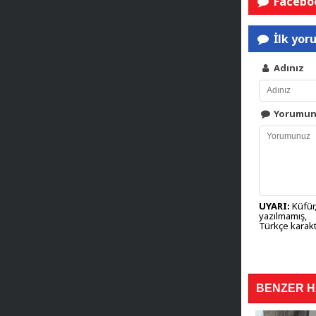
Faceboo
İlk yor
Adınız
Yorumu
UYARI:
Küfür,
yazılmamış,
Türkçe karakt
BENZER 