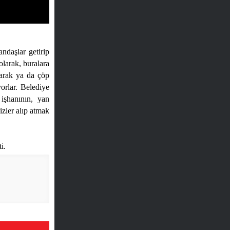
ndaşlar getirip
olarak, buralara
yarak ya da çöp
yorlar. Belediye
işhanının, yan
izler alıp atmak
i.