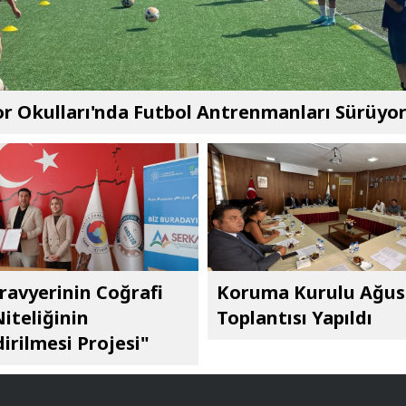
r Okulları'nda Futbol Antrenmanları Sürüyo
ravyerinin Coğrafi
Koruma Kurulu Ağus
Niteliğinin
Toplantısı Yapıldı
irilmesi Projesi"