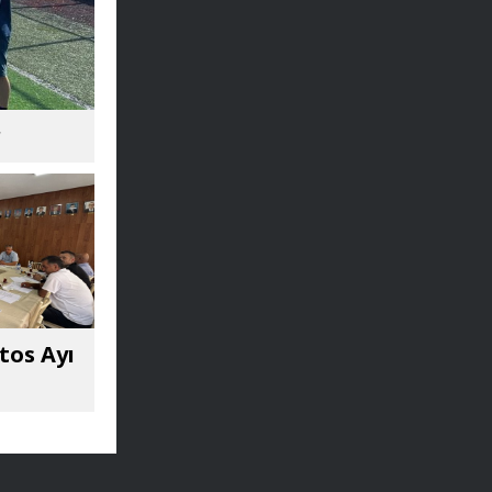
r
tos Ayı