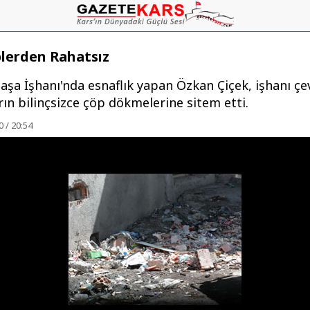
lerden Rahatsız
aşa İşhanı'nda esnaflık yapan Özkan Çiçek, işhanı çe
ın bilinçsizce çöp dökmelerine sitem etti.
 / 20:54