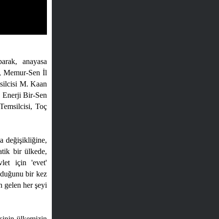
parak, anayasa
a, Memur-Sen İl
silcisi M. Kaan
 Enerji Bir-Sen
emsilcisi, Toç
 değişikliğine,
tik bir ülkede,
let için 'evet'
olduğunu bir kez
n gelen her şeyi
sinin ülkemizin