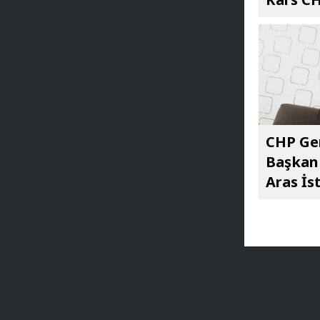
CHP Gen
Başkan 
Aras İst