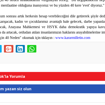
 menfaatine olduğuna inanıyoruz ve bu yüzden 40 kere 'evet' diyoruz.''
um sonrası artık herkesin hesap verebileceğini dile getirerek şöyle ded
 karışacak, kadın ve çocuklarımız avantajlı hale gelecek, darbe yapanl
nacak, Anayasa Mahkemesi ve HSYK daha demokratik yapıya kavuş
da artacak, ordudan atılan insanlarımızın haklarını arayabilmelerine i
in 40 Neden" okumak için tıklayın :
www.kararmilletin.com
k'la Yorumla
um yazan siz olun