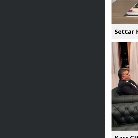
Settar
Kars CH