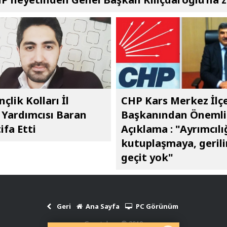
çlik Kolları İl
CHP Kars Merkez İlç
Yardımcısı Baran
Başkanından Önemli
ifa Etti
Açıklama : "Ayrımcılı
kutuplaşmaya, geril
geçit yok"
Geri
Ana Sayfa
PC Görünüm
Gazetekars © 2010