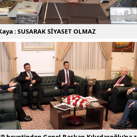
 Kaya : SUSARAK SİYASET OLMAZ
P heyetinden Genel Başkan Kılıçdaroğlu’na z