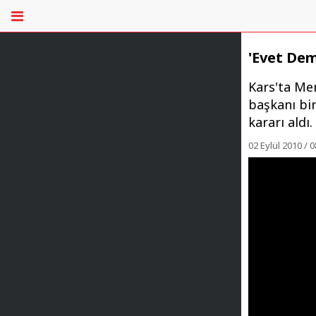
'Evet Dem
Kars'ta Me
başkanı bir
kararı aldı.
02 Eylül 2010 / 0