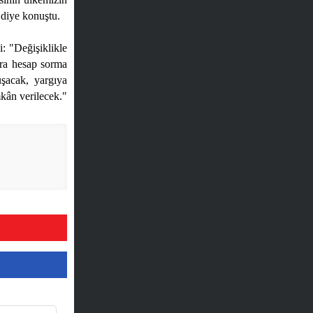
 diye konuştu.
i: "Değişiklikle
ara hesap sorma
acak, yargıya
mkân verilecek."