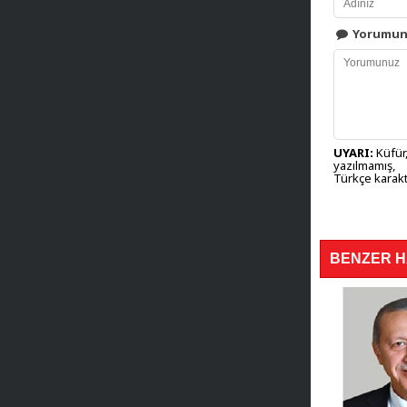
Yorumu
UYARI:
Küfür,
yazılmamış,
Türkçe karakt
BENZER 