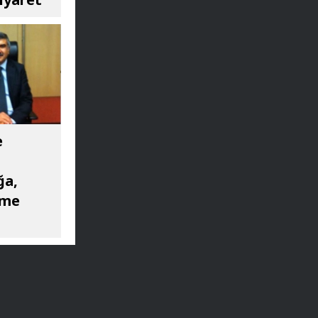
e
ğa,
ime