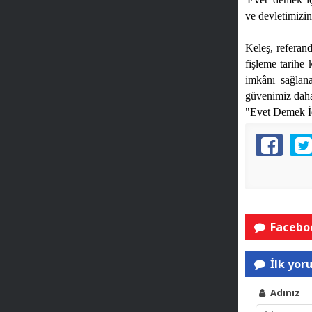
ve devletimizin
Keleş, referand
fişleme tarihe
imkânı sağla
güvenimiz daha 
"Evet Demek İç
Faceboo
İlk yor
Adınız