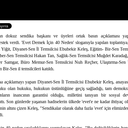
an dokuz sendika başkanı ve üyeleri ortak basın açıklaması ya
destek verdi. 'Evet Demek İçin 40 Neden' sloganıyla yapılan toplantıy
Yiğit, Diyanet-Sen İl Temsilcisi Ebubekir Keleş, Eğitim- Bir-Sen Tem
Haber-Sen Temsilcisi Hakan Tan, Sağlık-Sen Temsilcisi Muğdet Karadağ,
fer Samgar, Büro Memur-Sen Temsilcisi Nuh Reçber, Ulaştırma-Sen T
Bir-Sen il temsilcileri katıldı.
na açıklamayı yapan Diyanet-Sen İl Temsilcisi Ebubekir Keleş, anayasa
uku olan hukuku, hukukun üstünlüğüne geçiş sağladığı, tam demokra
anların inancının garantisi olduğu, milletini tanıyan bir sosyal dev
attı. Son günlerde yaşanan hadiselerin ülkede 'evet'e ne kadar ihtiyaç 
nin altını çizen Keleş, "Sendikalar olarak daha fazla 'evet' için elimizde
i.
çin 40 neden sıraladıklarını vurgulayan Keleş, "Bu değişikliklerin hep