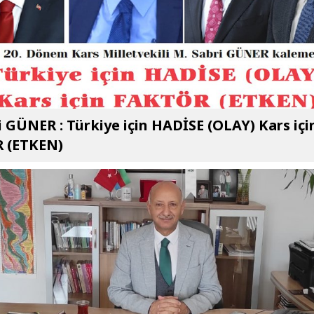
i GÜNER : Türkiye için HADİSE (OLAY) Kars içi
 (ETKEN)