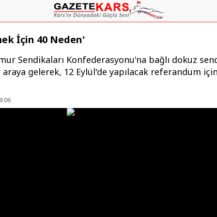
ek İçin 40 Neden'
mur Sendikaları Konfederasyonu'na bağlı dokuz sen
 araya gelerek, 12 Eylül'de yapılacak referandum için
8:06