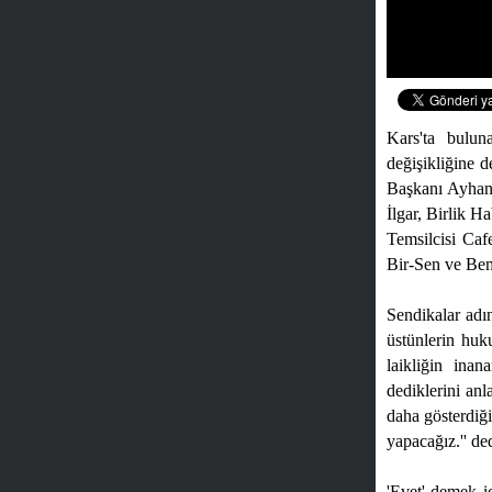
Kars'ta bulun
değişikliğine 
Başkanı Ayhan 
İlgar, Birlik 
Temsilcisi Ca
Bir-Sen ve Bem 
Sendikalar adı
üstünlerin huk
laikliğin inan
dediklerini anl
daha gösterdiği
yapacağız.'' ded
'Evet' demek i