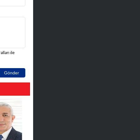
lları ile
Gönder