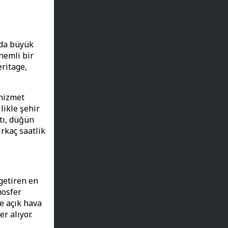
 da büyük
nemli bir
eritage,
 hizmet
likle şehir
tı, düğün
rkaç saatlik
getiren en
mosfer
e açık hava
r alıyor.