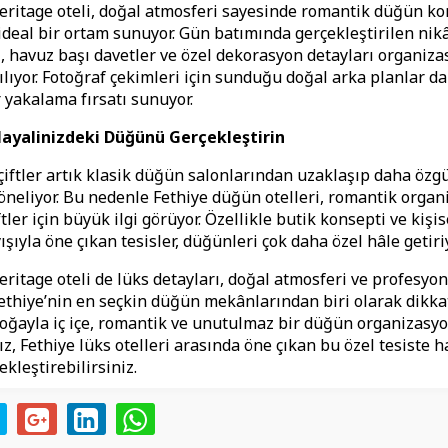
ritage oteli, doğal atmosferi sayesinde romantik düğün ko
 ideal bir ortam sunuyor. Gün batımında gerçekleştirilen nik
, havuz başı davetler ve özel dekorasyon detayları organiz
lıyor. Fotoğraf çekimleri için sunduğu doğal arka planlar da 
r yakalama fırsatı sunuyor.
Hayalinizdeki Düğünü Gerçekleştirin
 çiftler artık klasik düğün salonlarından uzaklaşıp daha özg
neliyor. Bu nedenle Fethiye düğün otelleri, romantik organ
tler için büyük ilgi görüyor. Özellikle butik konsepti ve kişis
şıyla öne çıkan tesisler, düğünleri çok daha özel hâle getiriy
ritage oteli de lüks detayları, doğal atmosferi ve profesyo
Fethiye’nin en seçkin düğün mekânlarından biri olarak dikkat
doğayla iç içe, romantik ve unutulmaz bir düğün organizasy
z, Fethiye lüks otelleri arasında öne çıkan bu özel tesiste h
kleştirebilirsiniz.