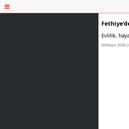
Fethiye’d
Evlilik, ha
09 Mayıs 2026 C