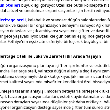
ün otelleri
büyük ilgi görüyor. Özellikle butik konseptte hi
, daha özel ve unutulmaz organizasyonlar için tercih ediliyor.
eritage oteli
, kalabalık ve standart düğün salonlarından f
antik ve kişisel bir organizasyon deneyimi sunuyor. Açık ha
syon detayları ve şık ambiyansı sayesinde çiftler ve davetlil
r gece yaşayabiliyor. Özellikle gün batımı eşliğinde gerçekl
lar, Fethiye’nin eşsiz atmosferiyle birleşerek büyüleyici bi
eritage Oteli ile Lüks ve Zarafeti Bir Arada Yaşayın
üğün organizasyonu planlayan çiftler için konfor ve esteti
sandra Heritage oteli, yalnızca düğün alanıyla değil aynı za
klama deneyimiyle de dikkat çekiyor. Şık mimarisi, zarif 
met kalitesi sayesinde misafirler kendilerini özel hissediyor
nleşen tasarım anlayışı, modern detaylarla birleşerek lüks
Açık hava organizasyon alanları, estetik aydınlatmalar ve do
asyon detayları sayesinde düğünler çok daha etkileyici hâle
syonel organizasyon desteği sayesinde çiftler tüm süreci str