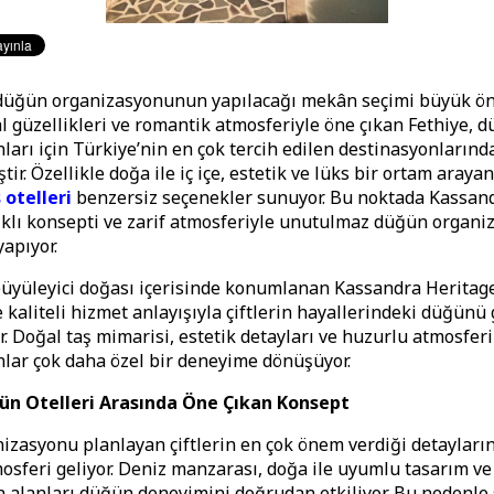
düğün organizasyonunun yapılacağı mekân seçimi büyük öne
al güzellikleri ve romantik atmosferiyle öne çıkan Fethiye, 
ları için Türkiye’nin en çok tercih edilen destinasyonlarınd
tir. Özellikle doğa ile iç içe, estetik ve lüks bir ortam arayan 
 otelleri
benzersiz seçenekler sunuyor. Bu noktada Kassan
alıklı konsepti ve zarif atmosferiyle unutulmaz düğün organi
yapıyor.
büyüleyici doğası içerisinde konumlanan Kassandra Heritag
 kaliteli hizmet anlayışıyla çiftlerin hayallerindeki düğünü
. Doğal taş mimarisi, estetik detayları ve huzurlu atmosfer
lar çok daha özel bir deneyime dönüşüyor.
ün Otelleri Arasında Öne Çıkan Konsept
zasyonu planlayan çiftlerin en çok önem verdiği detayları
sferi geliyor. Deniz manzarası, doğa ile uyumlu tasarım ve
 alanları düğün deneyimini doğrudan etkiliyor. Bu nedenle 