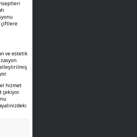
nseptleri
âh
asyonu
çiftlere
ün ve estetik
izasyon
elleştirilmiş
or.
nel hizmet
 çekiyor.
onu
ayalinizdeki