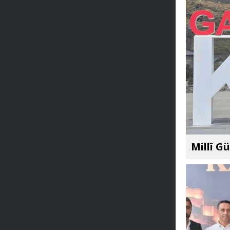
Millî G