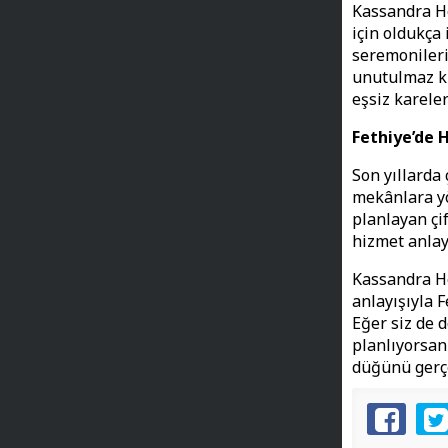
Kassandra He
için oldukça
seremonileri
unutulmaz kı
eşsiz karele
Fethiye’de 
Son yıllarda
mekânlara yö
planlayan çif
hizmet anlayı
Kassandra He
anlayışıyla 
Eğer siz de 
planlıyorsanı
düğünü gerçe