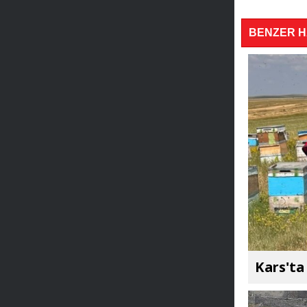
BENZER 
Kars'ta