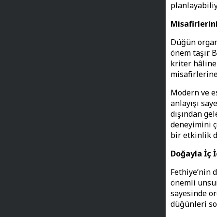
planlayabiliy
Misafirleri
Düğün organi
önem taşır.
kriter hâline
misafirlerin
Modern ve es
anlayışı saye
dışından gel
deneyimini ç
bir etkinlik
Doğayla İç 
Fethiye’nin 
önemli unsur
sayesinde or
düğünleri son