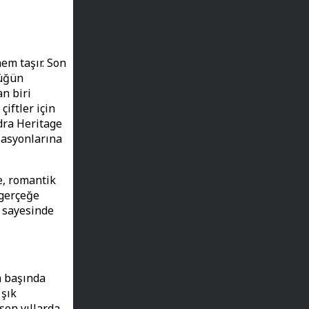
m taşır. Son
düğün
an biri
çiftler için
dra Heritage
zasyonlarına
e, romantik
 gerçeğe
i sayesinde
n başında
 şık
son yıllarda