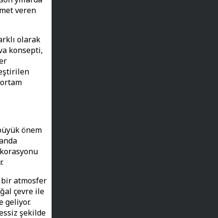
zmet veren
arklı olarak
va konsepti,
er
eştirilen
r ortam
k büyük önem
manda
dekorasyonu
.
 bir atmosfer
ğal çevre ile
 geliyor.
essiz şekilde