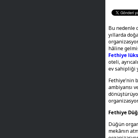
Bu nedenle 
yıllarda doğ
organizasyon
hâline gelmiş
Fethiye lüks
oteli, ayrıc
ev sahipliği 
Fethiye’nin 
ambiyansı ve
dönüştürüyor
organizasyon
Fethiye Düğ
Düğün organi
mekânın atmo
organizasyon