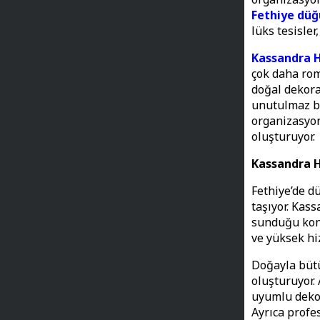
Fethiye düğ
lüks tesisler
Kassandra H
çok daha rom
doğal dekora
unutulmaz bi
organizasyon
oluşturuyor.
Kassandra H
Fethiye’de d
taşıyor. Kas
sunduğu kona
ve yüksek hiz
Doğayla bütü
oluşturuyor. 
uyumlu dekor
Ayrıca profe