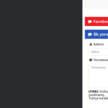
Faceboo
İlk yor
Adınız
Yorumu
UYARI:
Küfür,
yazılmamış,
Türkçe karakt