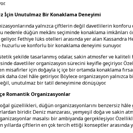
or.
niz İçin Unutulmaz Bir Konaklama Deneyimi
zasyonlarında yalnızca çiftlerin değil davetlilerin konforu
 Bu nedenle düğün mekânı seçiminde konaklama imkânları ö
 geliyor. Fethiye lüks otelleri arasında yer alan Kassandra H
e huzurlu ve konforlu bir konaklama deneyimi sunuyor.
tetik şekilde tasarlanmış odalar, sakin atmosfer ve kaliteli
sinde davetliler organizasyon sürecini keyifle geçiriyor. Özel
en misafirler için doğayla iç içe bir ortamda konaklama fırsa
ok daha özel hâle getiriyor. Böylece organizasyon yalnızca bi
 değil, unutulmaz bir tatil deneyimine dönüşüyor.
İçe Romantik Organizasyonlar
doğal güzellikleri, düğün organizasyonlarını benzersiz hâle 
lardan biridir. Deniz manzarası, yemyeşil doğa ve sakin at
ganizasyonlar masalsı bir ambiyanda gerçekleşiyor. Özellikl
 yıllarda çiftlerin en çok tercih ettiği konseptler arasında ye