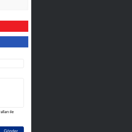
lları ile
Gönder