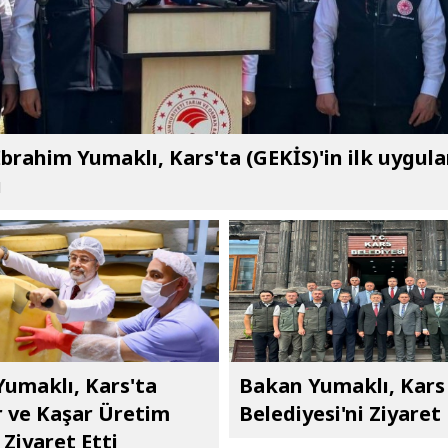
brahim Yumaklı, Kars'ta (GEKİS)'in ilk uygul
ı
umaklı, Kars'ta
Bakan Yumaklı, Kars
 ve Kaşar Üretim
Belediyesi'ni Ziyaret 
 Ziyaret Etti