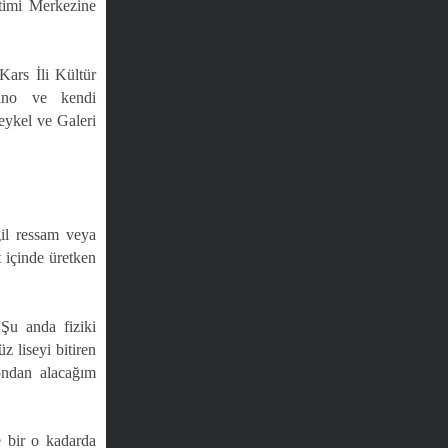
timi Merkezine
Kars İli Kültür
pano ve kendi
eykel ve Galeri
ğil ressam veya
t içinde üretken
 Şu anda fiziki
 liseyi bitiren
ondan alacağım
e bir o kadarda