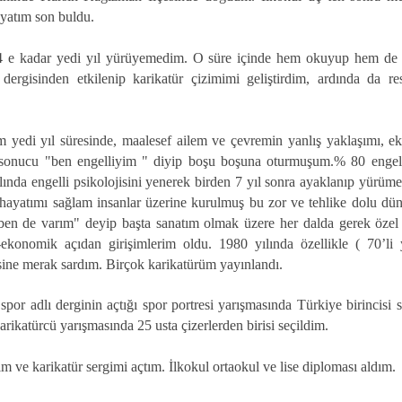
yatım son buldu.
 e kadar yedi yıl yürüyemedim. O süre içinde hem okuyup hem de ç
ergisinden etkilenip karikatür çizimimi geliştirdim, ardında da r
yedi yıl süresinde, maalesef ailem ve çevremin yanlış yaklaşımı, ek
r sonucu "ben engelliyim " diyip boşu boşuna oturmuşum.% 80 engell
ında engelli psikolojisini yenerek birden 7 yıl sonra ayaklanıp yürüm
ayatımı sağlam insanlar üzerine kurulmuş bu zor ve tehlike dolu d
"ben de varım" deyip başta sanatım olmak üzere her dalda gerek özel
ekonomik açıdan girişimlerim oldu. 1980 yılında özellikle ( 70’li y
isine merak sardım. Birçok karikatürüm yayınlandı.
por adlı derginin açtığı spor portresi yarışmasında Türkiye birincisi 
arikatürcü yarışmasında 25 usta çizerlerden birisi seçildim.
im ve karikatür sergimi açtım. İlkokul ortaokul ve lise diploması aldım.