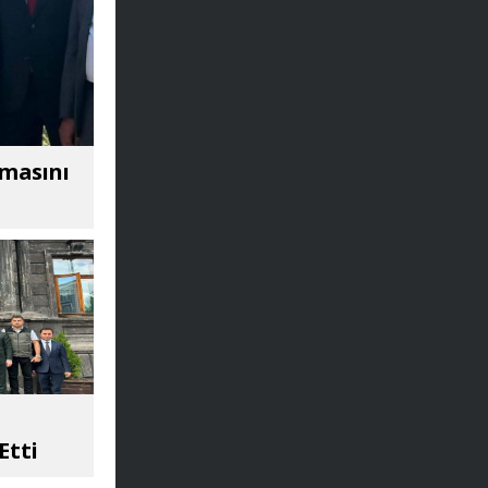
amasını
Etti