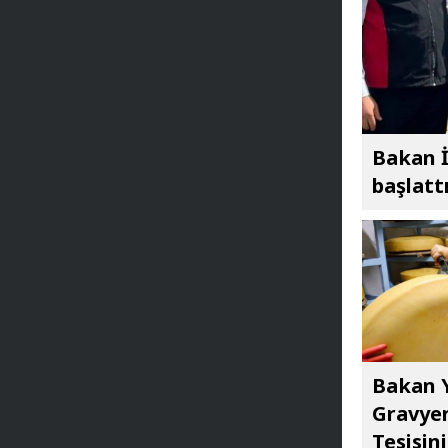
Bakan İ
başlatt
Bakan Y
Gravyer
Tesisini