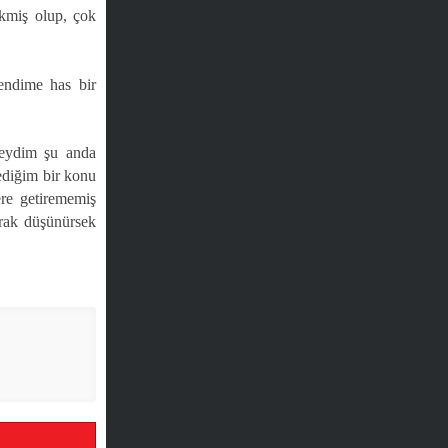
ekmiş olup, çok
endime has bir
seydim şu anda
ediğim bir konu
re getirememiş
rak düşünürsek