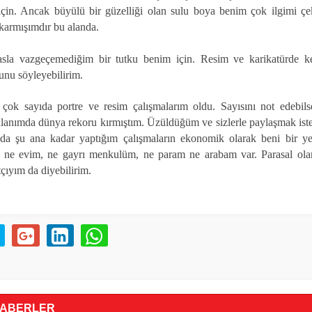
çin. Ancak büyülü bir güzelliği olan sulu boya benim çok ilgimi ç
ıkarmışımdır bu alanda.
 asla vazgeçemediğim bir tutku benim için. Resim ve karikatürde k
nu söyleyebilirim.
çok sayıda portre ve resim çalışmalarım oldu. Sayısını not edebil
alanımda dünya rekoru kırmıştım. Üzüldüğüm ve sizlerle paylaşmak ist
oda şu ana kadar yaptığım çalışmaların ekonomik olarak beni bir ye
ni ne evim, ne gayrı menkulüm, ne param ne arabam var. Parasal ola
tçıyım da diyebilirim.
HABERLER