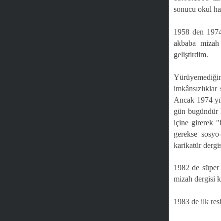
sonucu okul ha
1958 den 1974
akbaba mizah d
geliştirdim.
Yürüyemediğim 
imkânsızlıkla
Ancak 1974 yıl
gün bugündür h
içine girerek 
gerekse sosyo-
karikatür derg
1982 de süper s
mizah dergisi k
1983 de ilk res