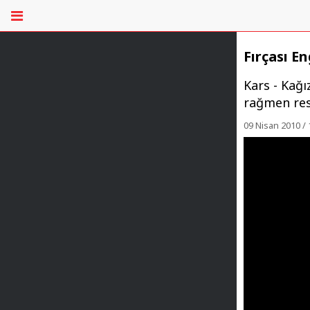
Fırçası E
Kars - Kağ
rağmen resi
09 Nisan 2010 / 