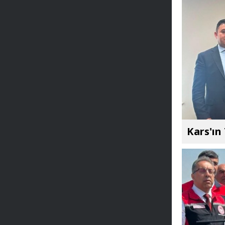
Kars'ın