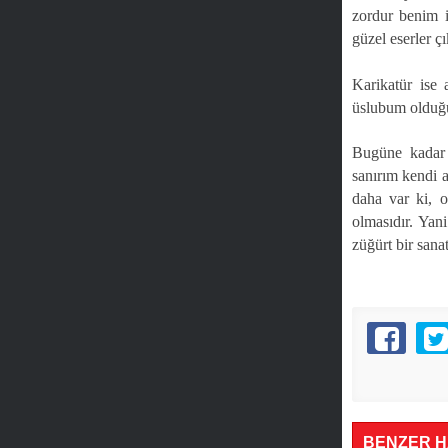
zordur benim i
güzel eserler ç
Karikatür ise
üslubum olduğu
Bugüne kadar 
sanırım kendi 
daha var ki, 
olmasıdır. Ya
züğürt bir sana
BENZER 