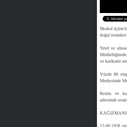
İlkokul üçüncü 
doğal resimleri
Yerel ve ulus
Müdürlüğünde,
ve karikatür se
Yüzde 80 enge
Merkezinde Me
Resim ve kari
adresinde resim
KAĞIZMANL
15.08.1958 tar