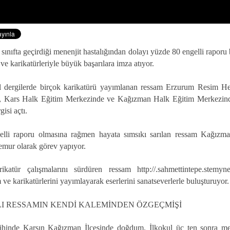
sınıfta geçirdiği menenjit hastalığından dolayı yüzde 80 engelli rapor
 ve karikatürleriyle büyük başarılara imza atıyor.
al dergilerde birçok karikatürü yayımlanan ressam Erzurum Resim He
 Kars Halk Eğitim Merkezinde ve Kağızman Halk Eğitim Merkezind
rgisi açtı.
lli raporu olmasına rağmen hayata sımsıkı sarılan ressam Kağızm
mur olarak görev yapıyor.
katür çalışmalarını sürdüren ressam http://.sahmettintepe.stemyne
 ve karikatürlerini yayımlayarak eserlerini sanatseverlerle buluşturuyor
I RESSAMIN KENDİ KALEMİNDEN ÖZGEÇMİŞİ
ihinde Karsın Kağızman İlçesinde doğdum. İlkokul üç ten sonra men