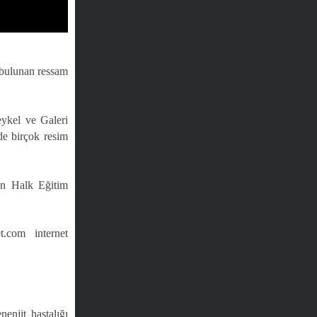
u bulunan ressam
ykel ve Galeri
e birçok resim
an Halk Eğitim
t.com internet
.
enjit hastalığı