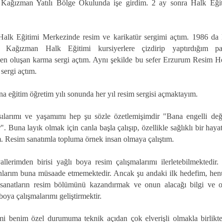
 Kağızman Yatılı Bölge Okulunda işe girdim. 2 ay sonra Halk Eği
alk Eğitimi Merkezinde resim ve karikatür sergimi açtım. 1986 da 
 Kağızman Halk Eğitimi kursiyerlere çizdirip yaptırdığım 
den oluşan karma sergi açtım. Aynı şekilde bu sefer Erzurum Resim H
ergi açtım.
a eğitim öğretim yılı sonunda her yıl resim sergisi açmaktayım.
sılarımı ve yaşamımı hep şu sözle özetlemişimdir "Bana engelli de
r". Buna layık olmak için canla başla çalışıp, özellikle sağlıklı bir haya
m. Resim sanatımla topluma örnek insan olmaya çalıştım.
lerimden birisi yağlı boya resim çalışmalarımı ilerletebilmektedir.
nlarım buna müsaade etmemektedir. Ancak şu andaki ilk hedefim, henüz
sanatların resim bölümünü kazandırmak ve onun alacağı bilgi ve 
boya çalışmalarımı geliştirmektir.
i benim özel durumuma teknik açıdan çok elverişli olmakla birlikt