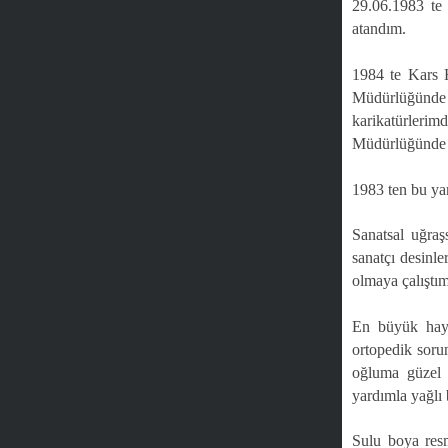
29.06.1983 te
atandım.
1984 te Kars H
Müdürlüğünde
karikatürlerim
Müdürlüğünde s
1983 ten bu yan
Sanatsal uğraş
sanatçı desinle
olmaya çalıştı
En büyük hayal
ortopedik soru
oğluma güzel 
yardımla yağlı 
Sulu boya resm