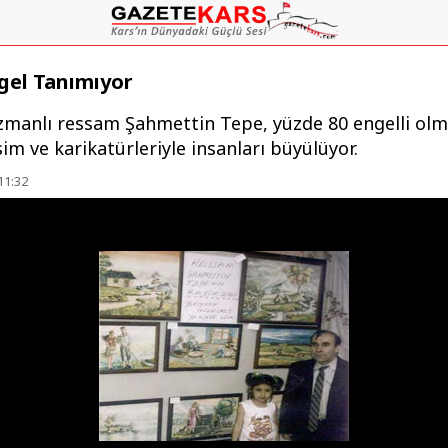
ngel Tanımıyor
ızmanlı ressam Şahmettin Tepe, yüzde 80 engelli ol
m ve karikatürleriyle insanları büyülüyor.
11:32