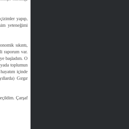
izimler yapıp,
esim yeteneğimi
onomik sıkıntı,
i raporum var.
eye başladım. O
ünyada toplumun
 hayatım içinde
ıllarda) Gırgır
seçildim. Çarşaf