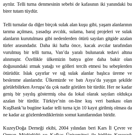
ayrılır. Telli turna denmesinin sebebi de kafasının iki yanındaki bu
birer tutam tüydür.
Telli turnalar da diğer birçok sulak alan kuşu gibi, yaşam alanlarının
tarıma açılması, yasadışı avcılık, sulama, baraj projeleri ve sulak
alanların kurutulması gibi nedenlerden ötürü sayıları gitgide azalan
türler arasındadır. Daha iki hafta önce, kacak avcılar tarafından
vurulmuş bir telli turna, Van’da yaralı bulunarak tedavi altına
alınmıştır. Özellikle ülkemizin batıya göre daha bakir olan
doğusundaki ırmak yatağı ve gölleri tercih etmesi bu sebeplerden
ötürüdür. Islak çayırlar ve sığ sulak alanlar başlıca üreme ve
beslenme alanlarıdır. Ülkemizde ve batı Asya’da yaygın şekilde
görülebilirken Avrupa’da çok nadir görülen bir türdür. Her ne kadar
geniş bir yayılış göstermiş olsa da lokal olarak sayıları oldukça
azalan bir türdür. Türkiye’nin on-line kuş veri bankası olan
KuşBank’ta bugüne kadar telli turna için 10 kayıt girilmiş olması da
ne kadar az gözlemlendiklerinin somut kanıtlarından biridir.
KuzeyDoğa Derneği ekibi, 2004 yılından beri Kars İl Çevre ve
Orman Müdürlüğü ve Kafkas Üniversitesi ile birlikte Kuyucuk