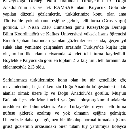
KuzeyDoğa Derneği ekibi tarafından Türkiye’nin 13. Doğu
Anadolu’nun ilk ve tek RAMSAR alanı Kuyucuk Gölü’nde
yapılan düzenli gözlemlerde, türkülerimize konu olan ama
Türkiye’de yok olmanın eşiğine gelmiş telli turna (Grus virgo)
görüldü. 17 Nisan 2010 Cumartesi günü KuzeyDoğa Derneği
Bilim Koordinatörü ve Kafkas Üniversitesi yüksek lisans öğrencisi
Emrah Çoban tarafından yapılan gözlemler esnasında, geçen yıl
sulak alan yenileme çalışmaları sırasında Türkiye’de kuşlar için
oluşturulan ilk adanın civarında 4 adet telli turna kaydedildi.
Böylelikle Kuyucukta görülen toplam 212 kuş türü, telli turnanın da
eklenmesiyle 213 oldu.
Şarkılarımıza türkülerimize konu olan bu tür genellikle göç
mevsimlerinde, başta ülkemizin Doğu Anadolu bölgesindeki sulak
alanlar olmak üzere İç ve Doğu Anadolu’da görülür. Muş’un
Bulanık ilçesinde Murat nehri yatağında oluşmuş kumul adalarda
üredikleri de bilinmektedir. Ama Türkiye’de üreyen telli turna
nüfusu giderek azalmış ve yok olmanın eşiğine gelmiştir.
Ülkemizde daha çok göçmen bir tür olup normal turnadan (Grus
grus) gözlerinin arkasındaki birer tutam tüy yardımıyla kolayca