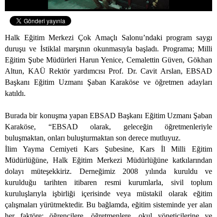
Halk Eğitim Merkezi Çok Amaçlı Salonu’ndaki program saygı
duruşu ve İstiklal marşının okunmasıyla başladı. Programa; Milli
Eğitim Şube Müdürleri Harun Yenice, Cemalettin Güven, Gökhan
Altun, KAÜ Rektör yardımcısı Prof. Dr. Cavit Arslan, EBSAD
Başkanı Eğitim Uzmanı Şaban Karaköse ve öğretmen adayları
katıldı.
Burada bir konuşma yapan EBSAD Başkanı Eğitim Uzmanı Şaban
Karaköse, “EBSAD olarak, geleceğin öğretmenleriyle
buluşmaktan, onları buluşturmaktan son derece mutluyuz.
İlim Yayma Cemiyeti Kars Şubesine, Kars İl Milli Eğitim
Müdürlüğüne, Halk Eğitim Merkezi Müdürlüğüne katkılarından
dolayı müteşekkiriz. Derneğimiz 2008 yılında kuruldu ve
kurulduğu tarihten itibaren resmi kurumlarla, sivil toplum
kuruluşlarıyla işbirliği içerisinde veya müstakil olarak eğitim
çalışmaları yürütmektedir. Bu bağlamda, eğitim sisteminde yer alan
her faktöre; öğrencilere, öğretmenlere, okul yöneticilerine ve