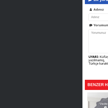
Adınız
Yorumu
UYARI:
Küfür,
yazılmamış,
Türkçe karakt
BENZER 