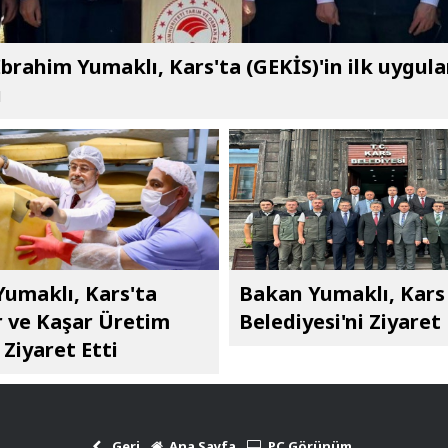
brahim Yumaklı, Kars'ta (GEKİS)'in ilk uygul
ı
umaklı, Kars'ta
Bakan Yumaklı, Kars
 ve Kaşar Üretim
Belediyesi'ni Ziyaret 
 Ziyaret Etti
Geri
Ana Sayfa
PC Görünüm