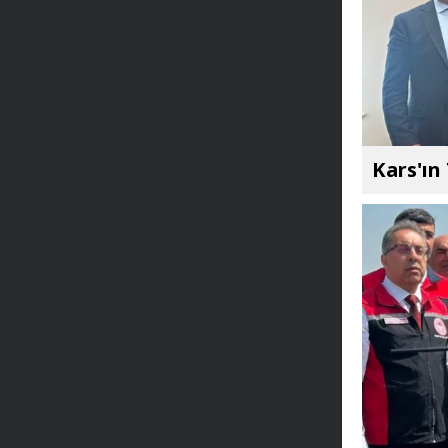
Kars'ın