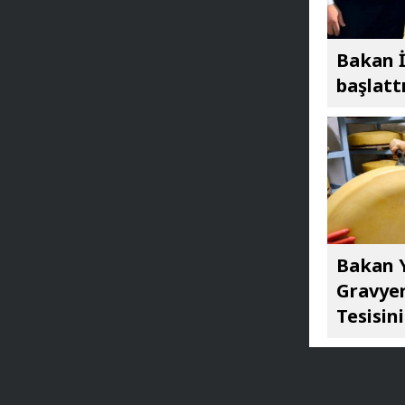
Bakan İ
başlatt
Bakan Y
Gravyer
Tesisini