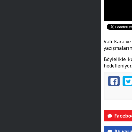
Vali Kara ve
yazışmaların
Böylelikle k
hedefleniyor..
Faceboo
İlk yor