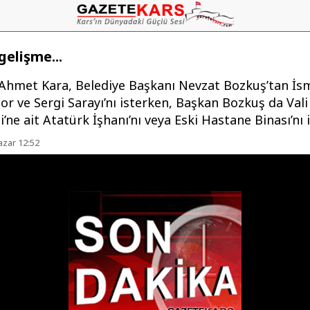
gelişme...
i Ahmet Kara, Belediye Başkanı Nevzat Bozkuş’tan İsm
r ve Sergi Sarayı’nı isterken, Başkan Bozkuş da Vali 
i’ne ait Atatürk İşhanı’nı veya Eski Hastane Binası’nı i
azar 12:52