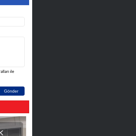
lları ile
Gönder