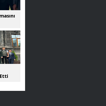
amasını
Etti