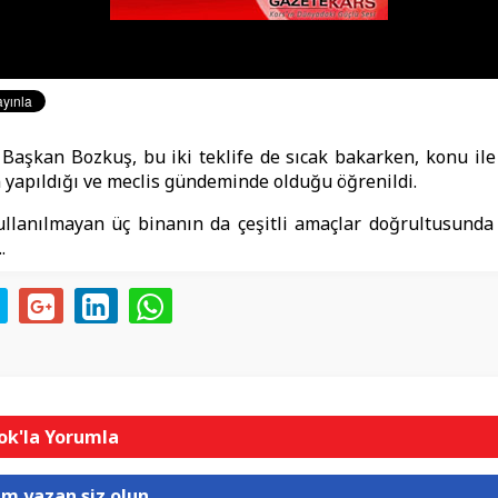
 Başkan Bozkuş, bu iki teklife de sıcak bakarken, konu ile i
 yapıldığı ve meclis gündeminde olduğu öğrenildi.
ullanılmayan üç binanın da çeşitli amaçlar doğrultusunda
.
k'la Yorumla
um yazan siz olun