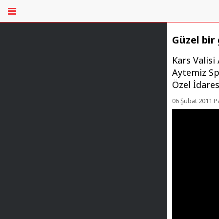
Güzel bir 
Kars Valis
Aytemiz Spo
Özel İdares
06 Şubat 2011 P