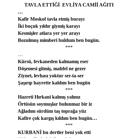
TAVLA ETTİĞİ
EVLİYA CAMİİ AĞITI
…
Kafir Moskof tavla etmiş burayı
İki buçuk yıldır giymiş karayı
Kesmişler atlara yer yer arayı
Bozulmuş mimberi buldum ben bugün.
***
…
Kürsü, fevkaneden kalmamış eser
Döşemesi gitmiş, mahfel ne gezer
Ziynet, levhası yoktur ser-ta-ser
Şaşırıp hayrette kaldım ben bugün
***
Hazreti Hırkani kalmış yalınız
Örtüsün soymuşlar bulunmaz bir iz
Ağladım sürdüm taş toprağa yüz
Kafire çok kargış kıldım ben bugün…
***
KURBANİ bu dertler beni yok etti