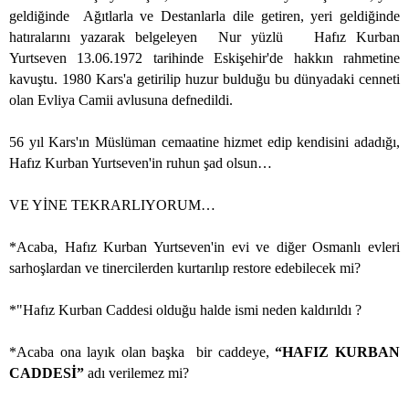
geldiğinde
Ağıtlarla ve Destanlarla dile getiren, yeri geldiğinde
hatıralarını yazarak belgeleyen
Nur yüzlü
Hafız Kurban
Yurtseven 13.06.1972 tarihinde Eskişehir'de hakkın rahmetine
kavuştu. 1980 Kars'a getirilip huzur bulduğu bu dünyadaki cenneti
olan Evliya Camii avlusuna defnedildi.
56 yıl Kars'ın Müslüman cemaatine hizmet edip kendisini adadığı,
Hafız Kurban Yurtseven'in ruhun şad olsun…
VE YİNE TEKRARLIYORUM…
*Acaba, Hafız Kurban Yurtseven'in evi ve diğer Osmanlı evleri
sarhoşlardan ve tinercilerden kurtarılıp restore edebilecek mi?
*"Hafız Kurban Caddesi olduğu halde ismi neden kaldırıldı ?
*Acaba ona layık olan başka
bir caddeye,
“HAFIZ KURBAN
CADDESİ”
adı verilemez mi?