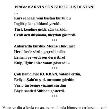
1920'de KARS'IN SON KURTULUŞ DESTANI
…
Kars sancağı yeni baştan kurtuldu
İngiliz pilanı, hükmü yırtıldı.
Türk kendine geldi, ağır tartıldı
Cenk açtı düşmana, meydan gösterdi.
***
Ankara'da kurduk Meclis- Hükümet
Her düvele sözün geçerdi millet
Ermeni'ye verdi son dersi ibret
Kulp, Iğdır'ı bize vatan gösterdi…
***
Çok hamd eyle KURBAN, vatana erdin,
Evliya -Şahı'nı şad, memnun gördün
Varıp türbesine yüzünü sürdün
Böyle saadeti Sübhan gösterdi.
***
Vatan ve din aşkıyla coşan, esaret altında bitmeyen coşkusunu, yeri