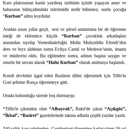
Kars platosunun kanla yazılmış tarihinin içinde yaşayan anne ve
babasının bilinçaltındaki izlerimidir nedir bilinmez, nurlu çocuğa
“
Kurban”
adını koydular.
Aradan uzun yıllar geçti,
sesi ve şiirsel anlatımına bir de öğrenme
isteği de eklenince küçük
“Kurban”
çocukluk arkadaşları
arasından sıyrılıp Yemenhalefoğlu Molla Muhyiddin Efendi’den
ders ve feyz aldıktan sonra Evliya Camii ve Medrese’sinin, imamı
ve müderrisi oldu. Bu eğitimden sonra, adının başına saygın ve
onurlu bir unvan alarak
“Hafız Kurban”
olarak anılmaya başlandı.
Kendi devletini işgal eden Rusların dilini öğrenmek için Tiflis'in
Gori şehrine Rusça öğrenmeye gitti.
Orada bulunduğu sürede boş durmayıp;
*Tiflis'te çıkmakta olan
“Albayrak”,
Bakü'de çıkan
“Açıkgöz”,
“İkbal”, “Basiret”
gazetelerinde takma adlarla çeşitli yazılar yazdı.
*40 yıllık kara günlerden, Cumhuriyet dönemine kadar süren 56 yıl