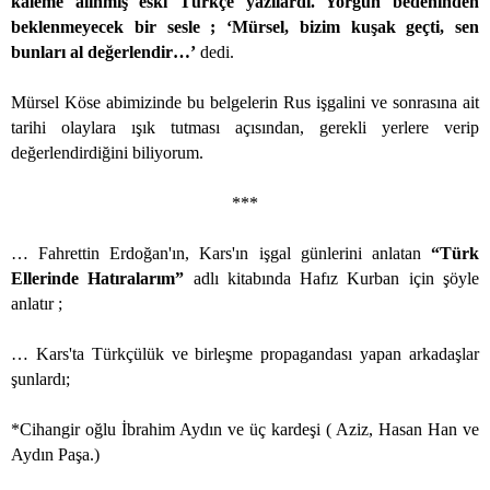
kaleme alınmış eski Türkçe yazılardı. Yorgun bedeninden
beklenmeyecek bir sesle ; ‘Mürsel, bizim kuşak geçti, sen
bunları al değerlendir…’
dedi.
Mürsel Köse abimizinde bu belgelerin Rus işgalini ve sonrasına ait
tarihi olaylara ışık tutması açısından, gerekli yerlere verip
değerlendirdiğini biliyorum.
***
… Fahrettin Erdoğan'ın, Kars'ın işgal günlerini anlatan
“Türk
Ellerinde Hatıralarım”
adlı kitabında Hafız Kurban için şöyle
anlatır ;
… Kars'ta Türkçülük ve birleşme propagandası yapan arkadaşlar
şunlardı;
*Cihangir oğlu İbrahim Aydın ve üç kardeşi ( Aziz, Hasan Han ve
Aydın Paşa.)