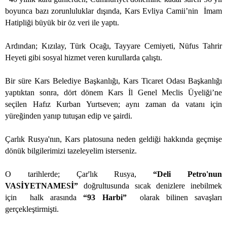
boyunca bazı zorunluluklar dışında, Kars Evliya Camii’nin
İmam
Hatipliği büyük bir öz veri ile yaptı.
Ardından; Kızılay, Türk Ocağı, Tayyare Cemiyeti, Nüfus Tahrir
Heyeti gibi sosyal hizmet veren kurullarda çalıştı.
Bir süre Kars Belediye Başkanlığı, Kars Ticaret Odası Başkanlığı
yaptıktan sonra, dört dönem Kars İl Genel Meclis Üyeliği’ne
seçilen Hafız Kurban Yurtseven; aynı zaman da vatanı için
yüreğinden yanıp tutuşan edip ve şairdi.
Çarlık Rusya'nın, Kars platosuna neden geldiği hakkında geçmişe
dönük bilgilerimizi tazeleyelim isterseniz.
O tarihlerde; Çar'lık Rusya,
“Deli Petro'nun
VASİYETNAMESİ”
doğrultusunda sıcak denizlere inebilmek
için
halk arasında
“93 Harbi”
olarak bilinen savaşları
gerçekleştirmişti.