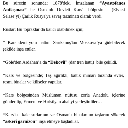
Bu sürecin sonunda; 1878'deki İmzalanan
“Ayastofanos
Antlaşması”
ile Osmanlı Devleti Kars’ı bölgesini
(Elvie-i
Selase’yi) Çarlık Rusya'ya savaş tazminatı olarak verdi.
Ruslar; Bu topraklar da kalıcı olabilmek için;
* Kars demiryolu hattını Sarıkamış'tan Moskova’ya gidebilecek
şekilde inşa ettiler.
*Göle'den Ardahan’a da
“Dekovil”
(dar tren hattı)
bile çekildi.
*Kars ve bölgesinde; Taş ağırlıklı, baltık mimari tarzında evler,
resmi binalar ve kiliseler yaptılar.
*Kars bölgesinden Müslüman nüfusu zorla Anadolu içlerine
gönderilip, Ermeni ve Hıristiyan ahaliyi yerleştirdiler…
*Kars'ta
kale surlarının ve Osmanlı binalarının taşlarını sökerek
“askeri garnizon”
inşa etmeye başladılar.