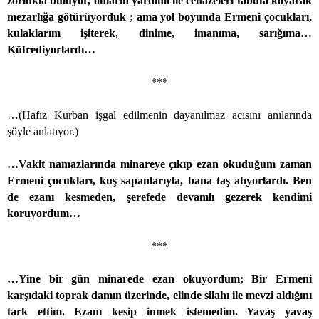
zorlukla buluyor, onların yardımı ile cenazeleri tabuta koyarak
mezarlığa götürüyorduk ; ama yol boyunda Ermeni çocukları,
kulaklarım işiterek, dinime, imanıma, sarığıma…
Küfrediyorlardı…
***
…(Hafız Kurban işgal edilmenin dayanılmaz acısını anılarında
şöyle anlatıyor.)
…Vakit namazlarında minareye çıkıp ezan okuduğum zaman
Ermeni çocukları, kuş sapanlarıyla, bana taş atıyorlardı. Ben
de ezanı kesmeden, şerefede devamlı gezerek kendimi
koruyordum…
***
…Yine bir gün minarede ezan okuyordum; Bir Ermeni
karşıdaki toprak damın üzerinde, elinde silahı ile mevzi aldığını
fark ettim. Ezanı kesip inmek istemedim. Yavaş yavaş