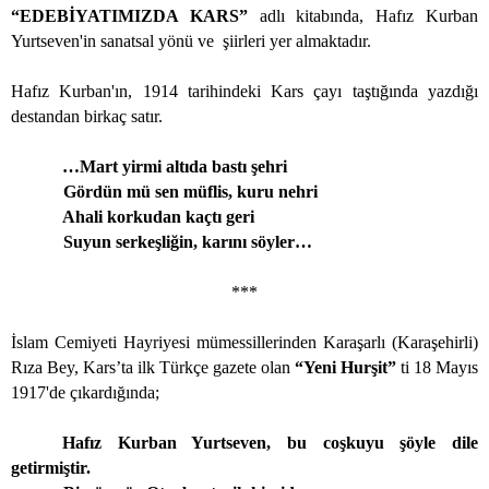
“EDEBİYATIMIZDA KARS”
adlı kitabında, Hafız Kurban
Yurtseven'in sanatsal yönü ve
şiirleri yer almaktadır.
Hafız Kurban'ın, 1914 tarihindeki Kars çayı taştığında yazdığı
destandan birkaç satır.
…Mart yirmi altıda bastı şehri
Gördün mü sen müflis, kuru nehri
Ahali korkudan kaçtı geri
Suyun serkeşliğin, karını söyler…
***
İslam Cemiyeti Hayriyesi mümessillerinden Karaşarlı (Karaşehirli)
Rıza Bey, Kars’ta ilk Türkçe gazete olan
“Yeni Hurşit”
ti 18 Mayıs
1917'de çıkardığında;
Hafız Kurban Yurtseven, bu coşkuyu şöyle dile
getirmiştir.