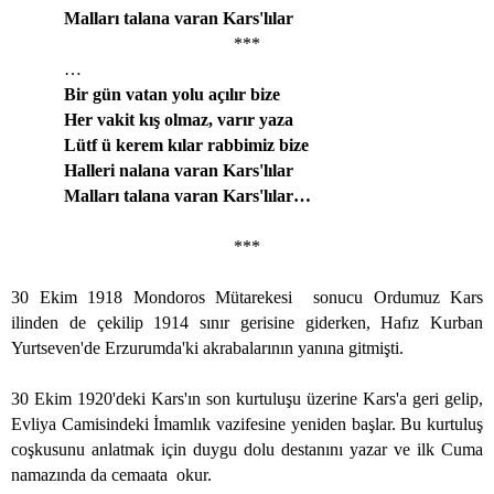
Malları talana varan Kars'lılar
***
…
Bir gün vatan yolu açılır bize
Her vakit kış olmaz, varır yaza
Lütf ü kerem kılar rabbimiz bize
Halleri nalana varan Kars'lılar
Malları talana varan Kars'lılar…
***
30 Ekim 1918 Mondoros Mütarekesi
sonucu Ordumuz Kars
ilinden de çekilip 1914 sınır gerisine giderken, Hafız Kurban
Yurtseven'de Erzurumda'ki akrabalarının yanına gitmişti.
30 Ekim 1920'deki Kars'ın son kurtuluşu üzerine Kars'a geri gelip,
Evliya Camisindeki İmamlık vazifesine yeniden başlar. Bu kurtuluş
coşkusunu anlatmak için duygu dolu destanını yazar ve ilk Cuma
namazında da cemaata
okur.