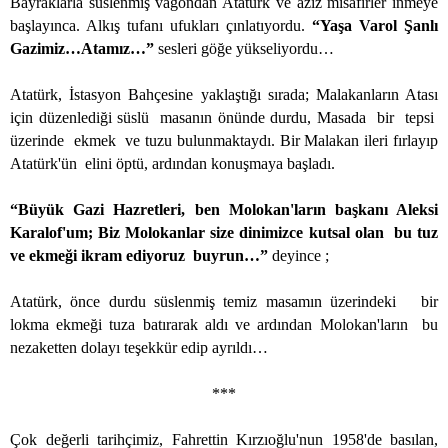
Bayraklarla süslenmiş vagondan Atatürk ve aziz misafirler inmeye
başlayınca. Alkış tufanı ufukları çınlatıyordu.
“Yaşa Varol Şanlı
Gazimiz…Atamız…”
sesleri göğe yükseliyordu…
Atatürk, İstasyon Bahçesine yaklaştığı sırada; Malakanların Atası
için düzenlediği süslü
masanın önünde durdu, Masada
bir
tepsi
üzerinde
ekmek
ve tuzu bulunmaktaydı. Bir Malakan ileri fırlayıp
Atatürk'ün
elini öptü, ardından konuşmaya başladı.
“Büyük Gazi Hazretleri, ben Molokan'ların başkanı Aleksi
Karalof'um; Biz Molokanlar size dinimizce kutsal olan
bu tuz
ve ekmeği ikram ediyoruz
buyrun…”
deyince ;
Atatürk, önce durdu süslenmiş temiz masamın üzerindeki
bir
lokma ekmeği tuza batırarak aldı ve ardından Molokan'ların
bu
nezaketten dolayı teşekkür edip ayrıldı…
***
Çok değerli tarihçimiz, Fahrettin Kırzıoğlu'nun 1958'de basılan,