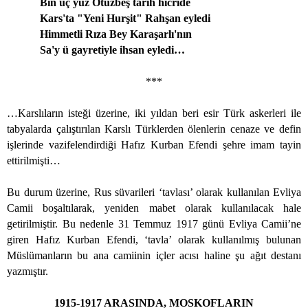
Bin üç yüz Otuzbeş tarih hicride
Kars'ta "Yeni Hurşit" Rahşan eyledi
Himmetli Rıza Bey Karaşarlı'nın
Sa'y ü gayretiyle ihsan eyledi…
***
…Karslıların isteği üzerine, iki yıldan beri esir Türk askerleri ile
tabyalarda çalıştırılan Karslı Türklerden ölenlerin cenaze ve defin
işlerinde vazifelendirdiği Hafız Kurban Efendi şehre imam tayin
ettirilmişti…
Bu durum üzerine, Rus süvarileri ‘tavlası’ olarak kullanılan Evliya
Camii boşaltılarak, yeniden mabet olarak kullanılacak hale
getirilmiştir. Bu nedenle 31 Temmuz 1917 günü Evliya Camii’ne
giren Hafız Kurban Efendi, ‘tavla’ olarak kullanılmış bulunan
Müslümanların bu ana camiinin içler acısı haline şu ağıt destanı
yazmıştır.
1915-1917 ARASINDA, MOSKOFLARIN