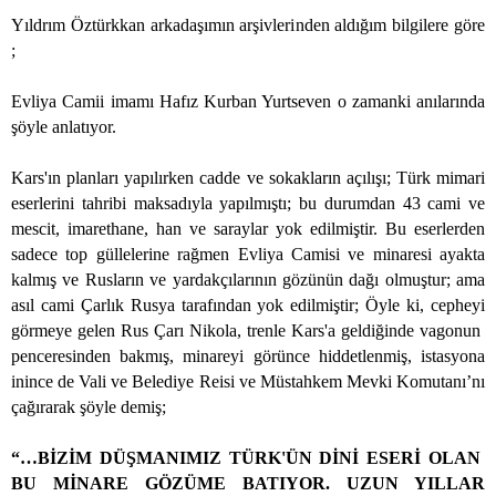
Yıldrım Öztürkkan arkadaşımın arşivlerinden aldığım bilgilere göre
;
Evliya Camii imamı Hafız Kurban Yurtseven o zamanki anılarında
şöyle anlatıyor.
Kars'ın planları yapılırken cadde ve sokakların açılışı; Türk mimari
eserlerini tahribi maksadıyla yapılmıştı; bu durumdan 43 cami ve
mescit, imarethane, han ve saraylar yok edilmiştir. Bu eserlerden
sadece top güllelerine rağmen Evliya Camisi ve minaresi ayakta
kalmış ve Rusların ve yardakçılarının gözünün dağı olmuştur; ama
asıl cami Çarlık Rusya tarafından yok edilmiştir; Öyle ki, cepheyi
görmeye gelen Rus Çarı Nikola, trenle Kars'a geldiğinde vagonun
penceresinden bakmış, minareyi görünce hiddetlenmiş, istasyona
inince de Vali ve Belediye Reisi ve Müstahkem Mevki Komutanı’nı
çağırarak şöyle demiş;
“…BİZİM DÜŞMANIMIZ TÜRK'ÜN DİNİ ESERİ OLAN
BU MİNARE GÖZÜME BATIYOR. UZUN YILLAR