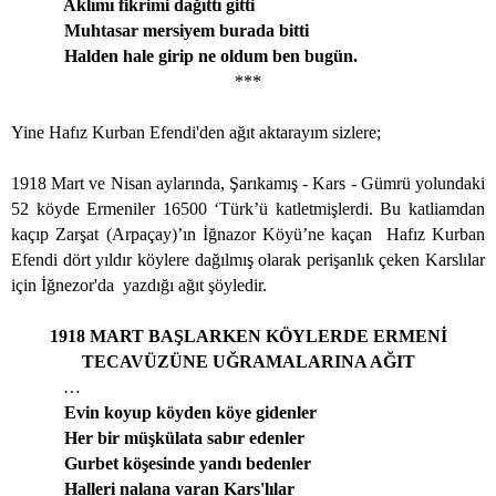
Aklımı fikrimi dağıttı gitti
Muhtasar mersiyem burada bitti
Halden hale girip ne oldum ben bugün.
***
Yine Hafız Kurban Efendi'den ağıt aktarayım sizlere;
1918 Mart ve Nisan aylarında, Şarıkamış - Kars - Gümrü yolundaki
52 köyde Ermeniler 16500 ‘Türk’ü katletmişlerdi. Bu katliamdan
kaçıp Zarşat (Arpaçay)’ın İğnazor Köyü’ne kaçan
Hafız Kurban
Efendi dört yıldır köylere dağılmış olarak perişanlık çeken Karslılar
için İğnezor'da
yazdığı ağıt şöyledir.
1918 MART BAŞLARKEN KÖYLERDE ERMENİ
TECAVÜZÜNE UĞRAMALARINA AĞIT
…
Evin koyup köyden köye gidenler
Her bir müşkülata sabır edenler
Gurbet köşesinde yandı bedenler
Halleri nalana varan Kars'lılar