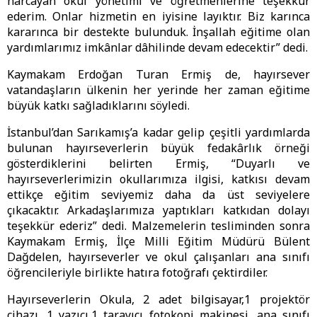
harcayan okul yönetimi ve öğretmenlerine teşekkür
ederim. Onlar hizmetin en iyisine layıktır. Biz karınca
kararınca bir destekte bulunduk. İnşallah eğitime olan
yardımlarımız imkânlar dâhilinde devam edecektir” dedi.
Kaymakam Erdoğan Turan Ermiş de, hayırsever
vatandaşların ülkenin her yerinde her zaman eğitime
büyük katkı sağladıklarını söyledi.
İstanbul’dan Sarıkamış’a kadar gelip çeşitli yardımlarda
bulunan hayırseverlerin büyük fedakârlık örneği
gösterdiklerini belirten Ermiş, “Duyarlı ve
hayırseverlerimizin okullarımıza ilgisi, katkısı devam
ettikçe eğitim seviyemiz daha da üst seviyelere
çıkacaktır. Arkadaşlarımıza yaptıkları katkıdan dolayı
teşekkür ederiz” dedi. Malzemelerin tesliminden sonra
Kaymakam Ermiş, İlçe Milli Eğitim Müdürü Bülent
Dağdelen, hayırseverler ve okul çalışanları ana sınıfı
öğrencileriyle birlikte hatıra fotoğrafı çektirdiler.
Hayırseverlerin Okula, 2 adet bilgisayar,1 projektör
cihazı, 1 yazıcı,1 tarayıcı fotokopi makinesi, ana sınıfı