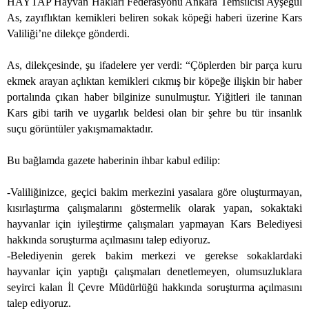
HAYTAP Hayvan Hakları Federasyonu Ankara Temsilcisi Ayşegül
As, zayıflıktan kemikleri beliren sokak köpeği haberi üzerine Kars
Valiliği’ne dilekçe gönderdi.
As, dilekçesinde, şu ifadelere yer verdi: “Çöplerden bir parça kuru
ekmek arayan açlıktan kemikleri cıkmış bir köpeğe ilişkin bir haber
portalında çıkan haber bilginize sunulmuştur. Yiğitleri ile tanınan
Kars gibi tarih ve uygarlık beldesi olan bir şehre bu tür insanlık
suçu görüntüler yakışmamaktadır.
Bu bağlamda gazete haberinin ihbar kabul edilip:
-Valiliğinizce, geçici bakim merkezini yasalara göre oluşturmayan,
kısırlaştırma çalışmalarını göstermelik olarak yapan, sokaktaki
hayvanlar için iyileştirme çalışmaları yapmayan Kars Belediyesi
hakkında soruşturma açılmasını talep ediyoruz.
-Belediyenin gerek bakim merkezi ve gerekse sokaklardaki
hayvanlar için yaptığı çalışmaları denetlemeyen, olumsuzluklara
seyirci kalan İl Çevre Müdürlüğü hakkında soruşturma açılmasını
talep ediyoruz.