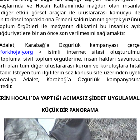
aşlarında ve Hocalı Katliamı`nda mağdur olan insanlar
 diğer etkili görsel araçlar ile uluslararası kamuoyu il
n tarihsel topraklarına Ermeni saldırılarının gerçek yüzün
 toplum örgütleri ile medyanın dikkatini bu insanlık ayı
ğduriyetlere bir an önce son verilmesini sağlamaktır.
Adalet, Karabağ`a Özgürlük kampanyası çerç
eforkhojaly.org
> isimli internet sitesi oluşturulmuş
 topluma, sivil toplum örgütlerine, insan hakları savunuc
lı olan tüm diğer uluslararası kurum ve kuruluşlara hita
adır. İsteyen tüm ilgililerin söz konusu site üzerinden üye
ocalıya Adalet, Karabağ`a Özgürlük kampanyasına
tedir.
ERİN HOCALI`DA YAPTIĞI ACIMASIZ ŞİDDET UYGULAMA
KÜÇÜK BİR PANORAMA