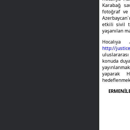
Karabağ sav
fotoğraf ve
Azerbaycan`ı
etkili sivil
yaşanılan ma
Hocalıya 
http://justic
uluslararası
konuda duyar
yayınlanmakt
yaparak H
hedeflenmek
ERMENİL