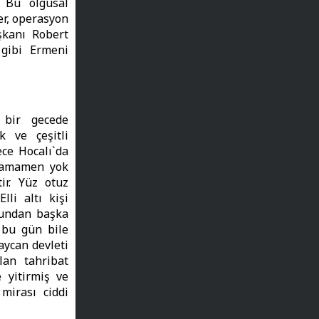
. Bu olgusal
er, operasyon
şkanı Robert
gibi Ermeni
 bir gecede
k ve çeşitli
ce Hocalı`da
 tamamen yok
ir. Yüz otuz
li altı kişi
Bundan başka
i bu gün bile
aycan devleti
an tahribat
 yitirmiş ve
mirası ciddi