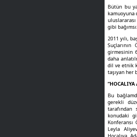
Bütün bu ya
kamuoyuna du
uluslararas
gibi bağımsı
2011 yılı, b
Suçlarının 
girmesinin 6
daha anlatıl
dil ve etnik
taşıyan her 
“HOCALIYA
Bu bağlamda
gerekli düz
tarafından 
konudaki gi
Konferansı 
Leyla Aliye
Hocalıya Ad