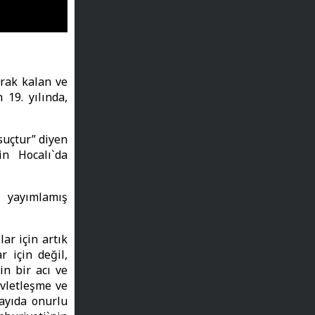
arak kalan ve
 19. yılında,
suçtur” diyen
in Hocalı`da
a yayımlamış
ar için artık
 için değil,
in bir acı ve
evletleşme ve
ayıda onurlu