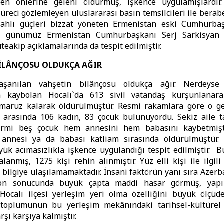
n önlerine geleni öldürmüş, işkence uygulamışlardır
süreci gözlemleyen uluslararası basın temsilcileri ile berab
ilahlı güçleri bizzat yöneten Ermenistan eski Cumhurba
e günümüz Ermenistan Cumhurbaşkanı Serj Sarkisyan 
üteakip açıklamalarında da tespit edilmiştir.
BİLÂNÇOSU OLDUKÇA AĞIR
yaşanılan vahşetin bilânçosu oldukça ağır. Nerdeyse
 kaybolan Hocalı`da 613 sivil vatandaş kurşunlanara
 maruz kalarak öldürülmüştür. Resmi rakamlara göre o ge
r arasında 106 kadın, 83 çocuk bulunuyordu. Sekiz aile
 Yirmi beş çocuk hem annesini hem babasını kaybetmişt
annesi ya da babası katliam sırasında öldürülmüştür. El
ük acımasızlıkla işkence uygulandığı tespit edilmiştir. 
alanmış, 1275 kişi rehin alınmıştır. Yüz elli kişi ile ilgil
 bilgiye ulaşılamamaktadır. İnsani faktörün yanı sıra Azerb
on sonucunda büyük çapta maddi hasar görmüş, yapıl
Hocalı ilçesi yerleşim yeri olma özelliğini büyük ölçüde
toplumunun bu yerleşim mekânındaki tarihsel-kültürel 
 karşı karşıya kalmıştır.