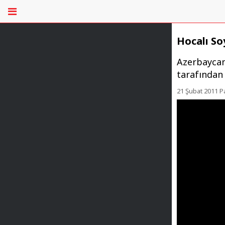
Hocalı Soy
Azerbaycan
tarafından 
21 Şubat 2011 P