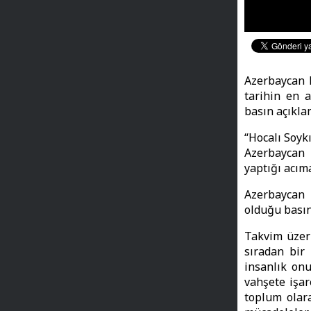
Azerbaycan K
tarihin en a
basın açıkla
“Hocalı Soyk
Azerbaycan 
yaptığı acım
Azerbaycan 
olduğu basın
Takvim üzeri
sıradan bir 
insanlık onu
vahşete işar
toplum olar