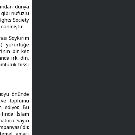
fından dünya
 gibi nüfuzlu
ghts Society
ınanmıştır.
rası Soykırım
1) yürürlüğe
inin bir kez
nda ırk, din,
umluluk hissi
muoyu önünde
i ve toplumu
m ediyor. Bu
ılında İslam
natörü Sayın
panyası`dır.
 temel amacı