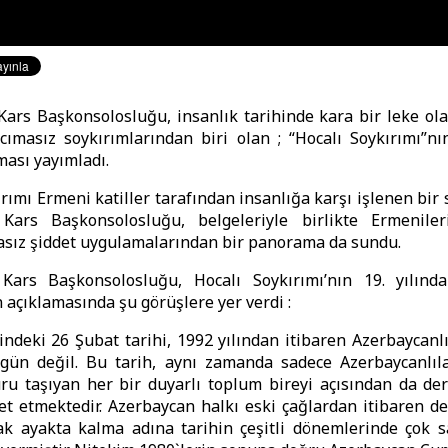
ars Başkonsolosluğu, insanlık tarihinde kara bir leke ol
cımasız soykırımlarından biri olan ; “Hocalı Soykırımı”nın
ması yayımladı.
ırımı Ermeni katiller tarafından insanlığa karşı işlenen bir 
Kars Başkonsolosluğu, belgeleriyle birlikte Ermeniler
asız şiddet uygulamalarından bir panorama da sundu.
Kars Başkonsolosluğu, Hocalı Soykırımı’nın 19. yılınd
 açıklamasında şu görüşlere yer verdi :
ndeki 26 Şubat tarihi, 1992 yılından itibaren Azerbaycanlıl
gün değil. Bu tarih, aynı zamanda sadece Azerbaycanlılar
ru taşıyan her bir duyarlı toplum bireyi açısından da der
et etmektedir. Azerbaycan halkı eski çağlardan itibaren d
ak ayakta kalma adına tarihin çeşitli dönemlerinde çok s