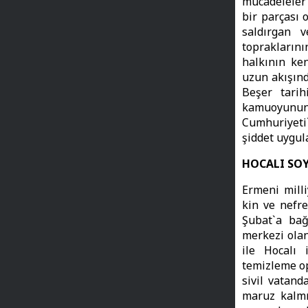
mücadeleler 
bir parçası 
saldırgan 
toprakların
halkının ken
uzun akışınd
Beşer tarih
kamuoyunu
Cumhuriyeti
şiddet uygul
HOCALI SOY
Ermeni milli
kin ve nefre
Şubat`a bağ
merkezi olan
ile Hocalı 
temizleme op
sivil vatand
maruz kalmı