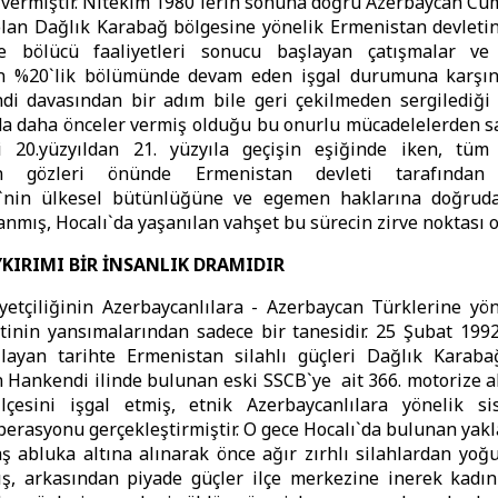
vermiştir. Nitekim 1980`lerin sonuna doğru Azerbaycan Cu
olan Dağlık Karabağ bölgesine yönelik Ermenistan devleti
ve bölücü faaliyetleri sonucu başlayan çatışmalar ve
ın %20`lik bölümünde devam eden işgal durumuna karşı
di davasından bir adım bile geri çekilmeden sergilediği t
a daha önceler vermiş olduğu bu onurlu mücadelelerden sa
i 20.yüzyıldan 21. yüzyıla geçişin eşiğinde iken, tüm 
n gözleri önünde Ermenistan devleti tarafından 
`nin ülkesel bütünlüğüne ve egemen haklarına doğruda
anmış, Hocalı`da yaşanılan vahşet bu sürecin zirve noktası 
KIRIMI BİR İNSANLIK DRAMIDIR
yetçiliğinin Azerbaycanlılara - Azerbaycan Türklerine yön
tinin yansımalarından sadece bir tanesidir. 25 Şubat 199
layan tarihte Ermenistan silahlı güçleri Dağlık Karaba
 Hankendi ilinde bulunan eski SSCB`ye ait 366. motorize a
ilçesini işgal etmiş, etnik Azerbaycanlılara yönelik si
erasyonu gerçekleştirmiştir. O gece Hocalı`da bulunan yakl
aş abluka altına alınarak önce ağır zırhlı silahlardan yoğu
ş, arkasından piyade güçler ilçe merkezine inerek kadın 