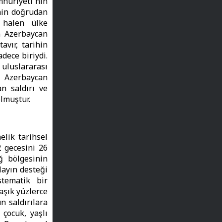
mhuriyeti`nin
nin doğrudan
 halen ülke
n Azerbaycan
avır, tarihin
dece biriydi.
uluslararası
Azerbaycan
n saldırı ve
olmuştur.
elik tarihsel
2 gecesini 26
ğ bölgesinin
layın desteği
stematik bir
aşık yüzlerce
n saldırılara
çocuk, yaşlı