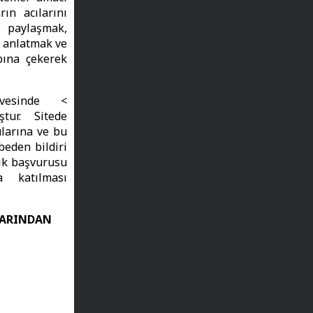
ın acılarını
e paylaşmak,
ü anlatmak ve
bına çekerek
evesinde <
tur. Sitede
ularına ve bu
beden bildiri
lik başvurusu
 katılması
LARINDAN