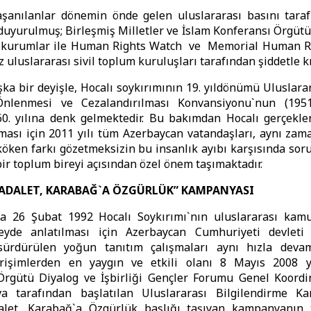
şanılanlar dönemin önde gelen uluslararası basını tara
yurulmuş; Birleşmiş Milletler ve İslam Konferansı Örgütü
ı kurumlar ile Human Rights Watch ve Memorial Human Ri
z uluslararası sivil toplum kuruluşları tarafından şiddetle k
aşka bir deyişle, Hocalı soykırımının 19. yıldönümü Uluslara
Önlenmesi ve Cezalandırılması Konvansiyonu`nun (195
0. yılına denk gelmektedir. Bu bakımdan Hocalı gerçekler
ması için 2011 yılı tüm Azerbaycan vatandaşları, aynı zama
 köken farkı gözetmeksizin bu insanlık ayıbı karşısında sor
bir toplum bireyi açısından özel önem taşımaktadır.
 ADALET, KARABAĞ`A ÖZGÜRLÜK” KAMPANYASI
 26 Şubat 1992 Hocalı Soykırımı`nın uluslararası ka
eyde anlatılması için Azerbaycan Cumhuriyeti devlet
sürdürülen yoğun tanıtım çalışmaları aynı hızla deva
rişimlerden en yaygın ve etkili olanı 8 Mayıs 2008 y
Örgütü Diyalog ve İşbirliği Gençler Forumu Genel Koordi
va tarafından başlatılan Uluslararası Bilgilendirme Kam
alet, Karabağ`a Özgürlük başlığı taşıyan kampanyanın