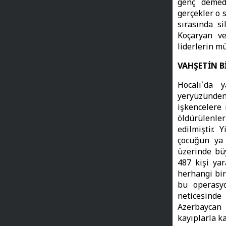
genç demede
gerçekler o 
sırasında s
Koçaryan v
liderlerin m
VAHŞETİN 
Hocalı`da 
yeryüzünden
işkencelere
öldürülenle
edilmiştir.
çocuğun ya 
üzerinde büy
487 kişi yar
herhangi bir
bu operasy
neticesinde 
Azerbaycan 
kayıplarla