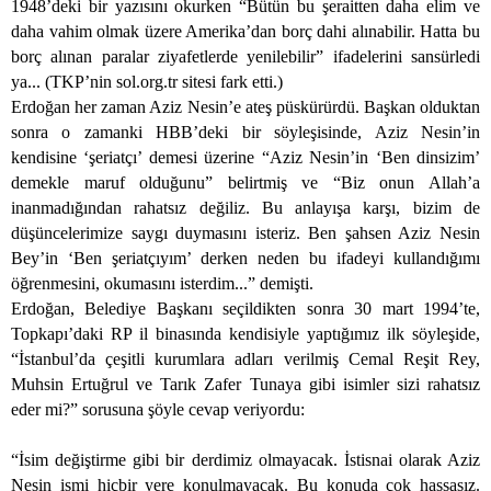
1948’deki bir yazısını okurken “Bütün bu şeraitten daha elim ve
daha vahim olmak üzere Amerika’dan borç dahi alınabilir. Hatta bu
borç alınan paralar ziyafetlerde yenilebilir” ifadelerini sansürledi
ya... (TKP’nin sol.org.tr sitesi fark etti.)
Erdoğan her zaman Aziz Nesin’e ateş püskürürdü. Başkan olduktan
sonra o zamanki HBB’deki bir söyleşisinde, Aziz Nesin’in
kendisine ‘şeriatçı’ demesi üzerine “Aziz Nesin’in ‘Ben dinsizim’
demekle maruf olduğunu” belirtmiş ve “Biz onun Allah’a
inanmadığından rahatsız değiliz. Bu anlayışa karşı, bizim de
düşüncelerimize saygı duymasını isteriz. Ben şahsen Aziz Nesin
Bey’in ‘Ben şeriatçıyım’ derken neden bu ifadeyi kullandığımı
öğrenmesini, okumasını isterdim...” demişti.
Erdoğan, Belediye Başkanı seçildikten sonra 30 mart 1994’te,
Topkapı’daki RP il binasında kendisiyle yaptığımız ilk söyleşide,
“İstanbul’da çeşitli kurumlara adları verilmiş Cemal Reşit Rey,
Muhsin Ertuğrul ve Tarık Zafer Tunaya gibi isimler sizi rahatsız
eder mi?” sorusuna şöyle cevap veriyordu:
“İsim değiştirme gibi bir derdimiz olmayacak. İstisnai olarak Aziz
Nesin ismi hiçbir yere konulmayacak. Bu konuda çok hassasız.