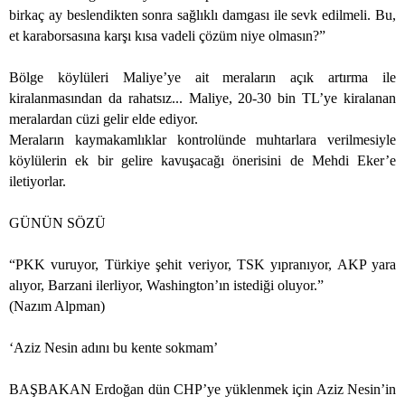
birkaç ay beslendikten sonra sağlıklı damgası ile sevk edilmeli. Bu,
et karaborsasına karşı kısa vadeli çözüm niye olmasın?”
Bölge köylüleri Maliye’ye ait meraların açık artırma ile
kiralanmasından da rahatsız... Maliye, 20-30 bin TL’ye kiralanan
meralardan cüzi gelir elde ediyor.
Meraların kaymakamlıklar kontrolünde muhtarlara verilmesiyle
köylülerin ek bir gelire kavuşacağı önerisini de Mehdi Eker’e
iletiyorlar.
GÜNÜN SÖZÜ
“PKK vuruyor, Türkiye şehit veriyor, TSK yıpranıyor, AKP yara
alıyor, Barzani ilerliyor, Washington’ın istediği oluyor.”
(Nazım Alpman)
‘Aziz Nesin adını bu kente sokmam’
BAŞBAKAN Erdoğan dün CHP’ye yüklenmek için Aziz Nesin’in