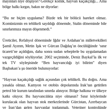
mayınları niye döşüyor? Gerekçe komik, hayvan kaçakçılığı... Ama
bölge halkı kırgın, bakın ne diyorlar:
“Bu ne biçim uygulama? Bizde tek bir bölücü hareket olmaz.
Komünizmin en tehlikeli sayıldığı dönemde, Stalin döneminde bile
sınırlarımıza mayın döşenmedi.”
Üreticiler, Refahyol döneminde Iğdır ve Ardahan’ın milletvekilleri
Şamil Ayırım, Metin Işık ve Gürcan Dağdaş’ın öncülüğünde ‘sınır
ticareti’ne açıldığını, daha sonra sudan sebeplerle bu uygulamadan
vazgeçildiğini söylüyorlar. 2002 seçiminde, Deniz Baykal’la ilk ve
tek TV söyleşisinde “Ben hayvancılığı iyi bilirim” diyen
Başbakan’a şu öneride bulunuyorlar:
“Hayvan kaçakçılığı sağlık açısından çok tehlikeli. Bu doğru. Ama
yasakla olmaz. Kamyon ve otobüs depolarında Irak’tan getirilen
petrol bir kurum tarafından sınırda alınıyor. Bölge halkına ve ülkeye
katkı oluyor. Bu hayvancılıkta niye olmasın? Sınır köylerinde
kurulacak olan hayvan stok merkezlerinde Gürcistan, Azerbaycan
ve İran’dan gelen hayvanlar toplanmalı. Veteriner kontrolünde