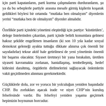
için parti kapatanların, parti kurma çalışmalarını durduranların, şu
ya da bu sebeplerle partiyle arasına mesafe girmiş kişilerin koşarak
geldikleri böylesi bir ortamda “mutlaka ben olmalıyım” diyenlerin
yerini “mutlaka ben de olmalıyım” diyenler almalıdır.
Özellikle parti içindeki yönetimi eleştirdiği için partiye ‘küstürülen’,
delege listelerinden çıkarılan, parti içinde belirli konumlara gelmesi
haksız şekilde engellenen insanların (ki son 10 yıla kadar sosyal
demokrat geleneği ayakta tuttuğu dikkate alınırsa çok önemli bir
sayıdadırlar) tekrar aktif hale getirilmesi de yeni yönetimin önemli
bir başarısı olacaktır. Siyaset üretmeyi bir yana bırakalım, üretilen
siyaseti kavramakta zorlanan, hantallaşmış, tembelleşmiş, hedef
kitlesini daraltmış, örgütlerin dirilmelerini sağlayacak önlemlerin
vakit geçirilmeden alınması gerekmektedir.
Güçlüklerle dolu, zor ve yorucu bir yolculuğun yeniden başındadır
CHP. Bu zorlukları aşacak irade ve niyet CHP’nin kuruluş
felsefesinde vardır. Bu felsefeyi yeniden yaşama geçirmek
hepimizin boynunun borcudur.