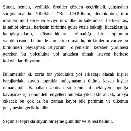
Şimdi, hemen, ivedilikle örgütler gözden geçirilmeli, çalışmaları
sorgulanmalıdır. Yüreklice “Ben CHP’liyim, demokratım, tüm
insanları ayırt etmeden seviyorum, ülkenin kalkınması, herkesin aş,
iş sahibi olması, herkesin birbirine güler yüzle baktığı, kucaklaştığı,
kamplaşmaların, düşmanlıkların olmadığı bir toplumun
yaratılmasında benim de alın terim olmalıdır, birikimlerim var ve bu
birikimleri paylaşmak istiyorum” diyenlerin, beraber yürümesi
gereken bu yolculukta yol arkadaşı olmak isteyen herkese
kolaylıklar diliyorum.
Bilinmelidir ki, zorlu bir yolculukta yol arkadaşı olacak kişiler
barajlardaki suyun toprakla buluşmasının önünü kesen kişiler
olmamalıdır. Kanallara akıtılan su kendisini bekleyen toprağa
kavuşmak için önündeki engelleri mutlaka yıkacaktır ancak, ortaya
çıkacak bu çok az bir zaman kaybı bile partimin ve ülkemin
gelişmesini geciktirebilir.
Seçimler toprakla suyun birleşme günüdür ve süresi bellidir.