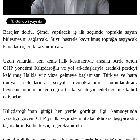
Barajlar doldu. Şimdi yapılacak iş ilk seçimde toprakla suyun
birleşmesini sağlamak. Suyu hasretle kavrulmuş toprağa taşıyacak
kanallara işlerlik kazandırmak.
Uzun yıllardan beri geniş halk kesimleriyle arasına perde geren
CHP yönetimi Kılıçdaroğlu ve yol arkadaşlarıyla aradaki perdeyi
kaldırmış Halkla yüz yüze gelmeye başlamıştır. Türkiye ve hatta
dünya solcularını, sosyal demokratlarını umutlandıran,
heyecanlandıran bu gerçeği artık karşıt düşüncedekiler bile kabul
ediyorlar.
Kılıçdaroğlu’nun gittiği her yerde gördüğü ilgi, kamuoyunda
yarattığı güven CHP’yi ilk seçimde mutlaka iktidara taşıyacaktır,
taşımalıdır. Bu herkes için gereksinimdir.
Genel politikanın geniş halk kesimleri üzerinde yarattığı bu pozitif