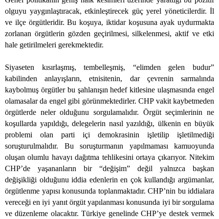
olguyu yaygınlaştıracak, etkinleştirecek güç yerel yöneticilerdir. İl
ve ilçe örgütleridir. Bu koşuya, iktidar koşusuna ayak uydurmakta
zorlanan örgütlerin gözden geçirilmesi, silkelenmesi, aktif ve etki
hale getirilmeleri gerekmektedir.
Siyaseten kısırlaşmış, tembelleşmiş, “elimden gelen budur”
kabilinden anlayışların, etnisitenin, dar çevrenin sarmalında
kaybolmuş örgütler bu şahlanışın hedef kitlesine ulaşmasında engel
olamasalar da engel gibi görünmektedirler. CHP vakit kaybetmeden
örgütlerde neler olduğunu sorgulamalıdır. Örgüt seçimlerinin ne
koşullarda yapıldığı, delegelerin nasıl yazıldığı, ülkenin en büyük
problemi olan parti içi demokrasinin işletilip işletilmediği
soruşturulmalıdır. Bu soruşturmanın yapılmaması kamuoyunda
oluşan olumlu havayı dağıtma tehlikesini ortaya çıkarıyor. Nitekim
CHP’de yaşananların bir “değişim” değil yalnızca başkan
değişikliği olduğunu iddia edenlerin en çok kullandığı argümanlar,
örgütlenme yapısı konusunda toplanmaktadır. CHP’nin bu iddialara
vereceği en iyi yanıt örgüt yapılanması konusunda iyi bir sorgulama
ve düzenleme olacaktır. Türkiye genelinde CHP’ye destek vermek