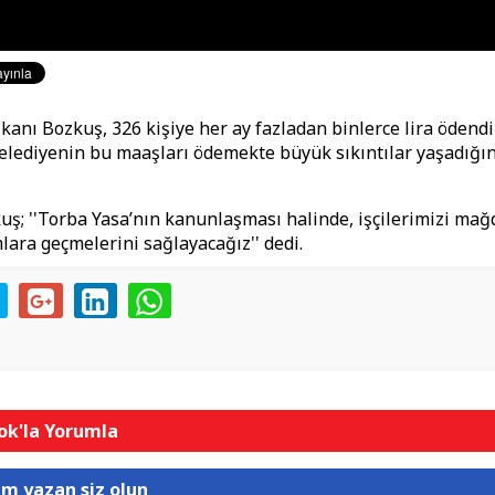
kanı Bozkuş, 326 kişiye her ay fazladan binlerce lira ödendi
belediyenin bu maaşları ödemekte büyük sıkıntılar yaşadığın
ş; ''Torba Yasa’nın kanunlaşması halinde, işçilerimizi ma
ara geçmelerini sağlayacağız'' dedi.
k'la Yorumla
um yazan siz olun