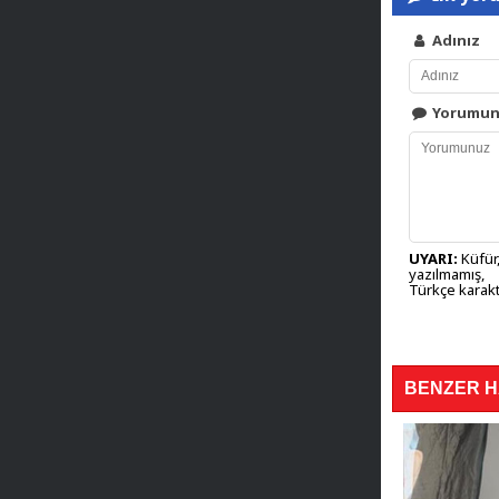
Adınız
Yorumu
UYARI:
Küfür,
yazılmamış,
Türkçe karakt
BENZER 