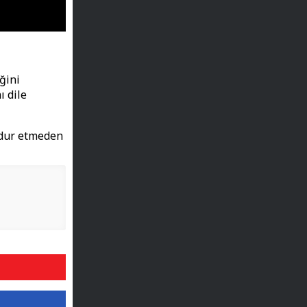
ğini
ı dile
ğdur etmeden