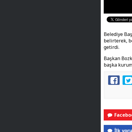
Belediye Baş
belirterek, 
getirdi.
Başkan Bozku
başka kuruml
Faceboo
İlk yor