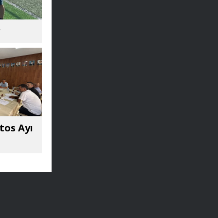
r
tos Ayı