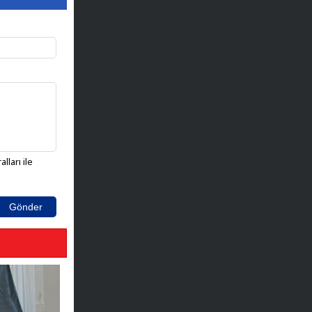
lları ile
Gönder