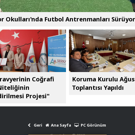
r Okulları'nda Futbol Antrenmanları Sürüyo
ravyerinin Coğrafi
Koruma Kurulu Ağus
Niteliğinin
Toplantısı Yapıldı
irilmesi Projesi"
Geri
Ana Sayfa
PC Görünüm