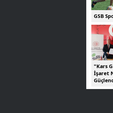
GSB Spo
"Kars G
İşaret 
Güçlend