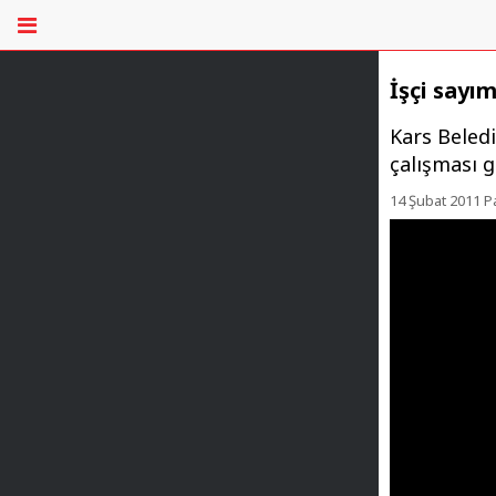
İşçi sayım
Kars Beled
çalışması g
14 Şubat 2011 P