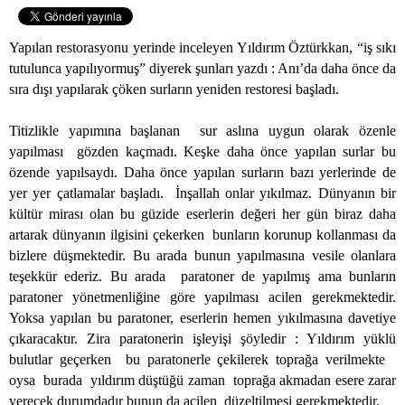
Yapılan restorasyonu yerinde inceleyen Yıldırım Öztürkkan, “iş sıkı
tutulunca yapılıyormuş” diyerek şunları yazdı : Anı’da daha önce da
sıra dışı yapılarak çöken surların yeniden restoresi başladı.
Titizlikle yapımına başlanan
sur aslına uygun olarak özenle
yapılması
gözden kaçmadı. Keşke daha önce yapılan surlar bu
özende yapılsaydı. Daha önce yapılan surların bazı yerlerinde de
yer yer çatlamalar başladı.
İnşallah onlar yıkılmaz. Dünyanın bir
kültür mirası olan bu güzide eserlerin değeri her gün biraz daha
artarak dünyanın ilgisini çekerken
bunların korunup kollanması da
bizlere düşmektedir. Bu arada bunun yapılmasına vesile olanlara
teşekkür ederiz. Bu arada
paratoner de yapılmış ama bunların
paratoner yönetmenliğine göre yapılması acilen gerekmektedir.
Yoksa yapılan bu paratoner, eserlerin hemen yıkılmasına davetiye
çıkaracaktır. Zira paratonerin işleyişi şöyledir : Yıldırım yüklü
bulutlar geçerken
bu paratonerle çekilerek toprağa verilmekte
oysa
burada
yıldırım düştüğü zaman
toprağa akmadan esere zarar
verecek durumdadır bunun da acilen
düzeltilmesi gerekmektedir.