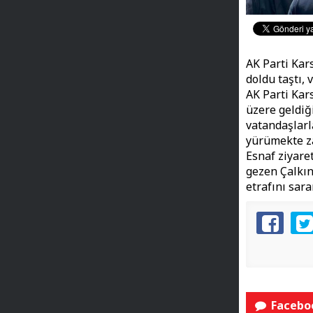
AK Parti Kar
doldu taştı, 
AK Parti Kar
üzere geldiğ
vatandaşlarl
yürümekte z
Esnaf ziyare
gezen Çalkın’
etrafını sara
Faceboo