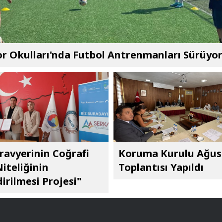
r Okulları'nda Futbol Antrenmanları Sürüyo
ravyerinin Coğrafi
Koruma Kurulu Ağus
Niteliğinin
Toplantısı Yapıldı
irilmesi Projesi"