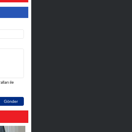
lları ile
Gönder