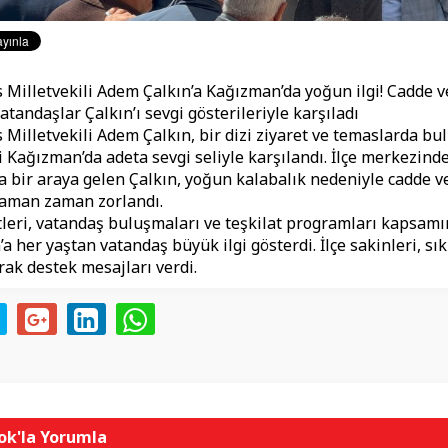
s Milletvekili Adem Çalkın’a Kağızman’da yoğun ilgi! Cadde v
vatandaşlar Çalkın’ı sevgi gösterileriyle karşıladı
s Milletvekili Adem Çalkın, bir dizi ziyaret ve temaslarda b
i Kağızman’da adeta sevgi seliyle karşılandı. İlçe merkezind
a bir araya gelen Çalkın, yoğun kalabalık nedeniyle cadde v
aman zaman zorlandı.
tleri, vatandaş buluşmaları ve teşkilat programları kapsamın
a her yaştan vatandaş büyük ilgi gösterdi. İlçe sakinleri, sık
rak destek mesajları verdi.
k'la Yorumla