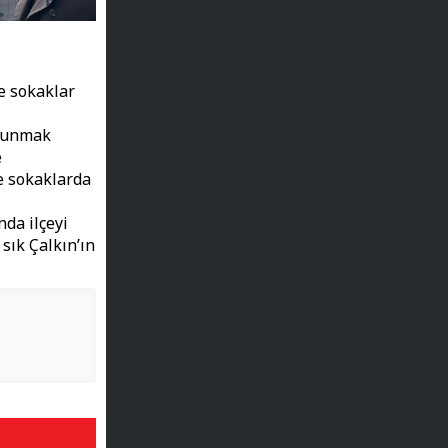
e sokaklar
ulunmak
e
e sokaklarda
da ilçeyi
 sık Çalkın’ın