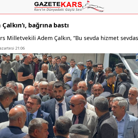
Çalkın’ı, bağrına bastı
rs Milletvekili Adem Çalkın, “Bu sevda hizmet sevdası
azartesi 21:06