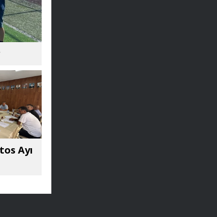
r
tos Ayı