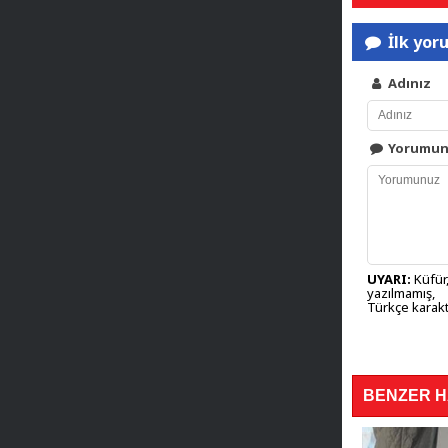
İlk yor
Adınız
Yorumu
UYARI:
Küfür,
yazılmamış,
Türkçe karakt
BENZER 