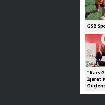
GSB Spo
"Kars G
İşaret 
Güçlend