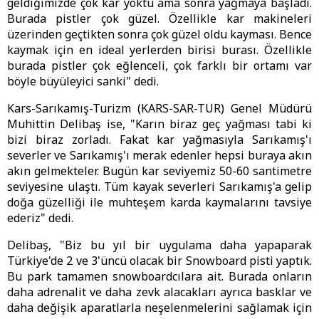
geldiğimizde çok kar yoktu ama sonra yağmaya başladı.
Burada pistler çok güzel. Özellikle kar makineleri
üzerinden geçtikten sonra çok güzel oldu kayması. Bence
kaymak için en ideal yerlerden birisi burası. Özellikle
burada pistler çok eğlenceli, çok farklı bir ortamı var
böyle büyüleyici sanki" dedi.
Kars-Sarıkamış-Turizm (KARS-SAR-TUR) Genel Müdürü
Muhittin Delibaş ise, "Karın biraz geç yağması tabi ki
bizi biraz zorladı. Fakat kar yağmasıyla Sarıkamış'ı
severler ve Sarıkamış'ı merak edenler hepsi buraya akın
akın gelmekteler. Bugün kar seviyemiz 50-60 santimetre
seviyesine ulaştı. Tüm kayak severleri Sarıkamış'a gelip
doğa güzelliği ile muhteşem karda kaymalarını tavsiye
ederiz" dedi.
Delibaş, "Biz bu yıl bir uygulama daha yapaparak
Türkiye'de 2 ve 3'üncü olacak bir Snowboard pisti yaptık.
Bu park tamamen snowboardcılara ait. Burada onların
daha adrenalit ve daha zevk alacakları ayrıca basklar ve
daha değişik aparatlarla neşelenmelerini sağlamak için